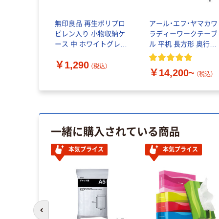
無印良品 再生ポリプロ
アール・エフ・ヤマカワ
ピレン入り 小物収納ケ
ラディーワークテーブ
ース 中 ホワイトグレー
ル 平机 長方形 奥行
約幅２６×奥行３７×高
700×高さ700mm
￥1,290
さ１２ｃｍ 良品計画
（税込）
￥14,200~
（税込）
一緒に購入されている商品
本気プライス
本気プライス
前のスライドへ