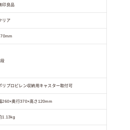
無印良品
クリア
370mm
1段
ポリプロピレン収納用キャスター取付可
幅260×奥行370×高さ120mm
約1.13kg