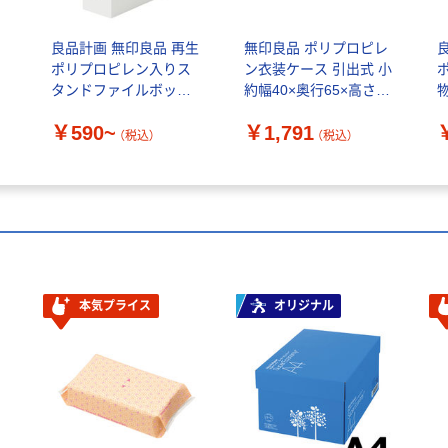
良品計画 無印良品 再生
無印良品 ポリプロピレ
ポリプロピレン入りス
ン衣装ケース 引出式 小
タンドファイルボック
約幅40×奥行65×高さ
ス
18cm 良品計画（わけあ
￥590~
￥1,791
り品）
（税込）
（税込）
本気プライス
オリジナル