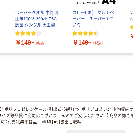
ボ
ペーパータオル 中判 再
コピー用紙 マルチペ
生紙100％ 200枚 FSC
ーパー スーパーエコ
ん
パ
認証 シングル 大王製紙
ノミー+
認
共同企画 オリジナル
￥149~
￥149~
（税込）
（税込）
】「ポリプロピレンケース・引出式・浅型」⇒「ポリプロピレン 小物収納
・サイズ等品質に変更はございませんのでご安心ください。】商品の向き
（別売）【無印良品 MUJI】●引き出し収納