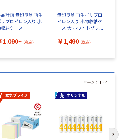
良品計画 無印良品 再生
無印良品 再生ポリプロ
ポリプロピレン入り 小
ピレン入り 小物収納ケ
物収納ケース
ース 大 ホワイトグレー
約幅２６×奥行３７×高
￥1,090~
￥1,490
さ１７．５ｃｍ 良品計
（税込）
（税込）
画
ページ：
1
／
4
本気プライス
オリジナル
オリジ
次のスライド