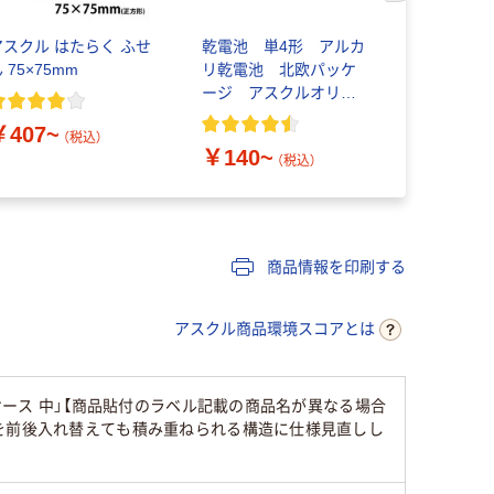
アスクル はたらく ふせ
乾電池 単4形 アルカ
ゴミ袋 エ
 75×75mm
リ乾電池 北欧パッケ
プ 乳白半
ージ アスクルオリジ
イプ 詰替
ナル
素材10％
￥407~
（税込）
￥140~
￥616~
（税込）
商品情報を印刷する
アスクル商品環境スコアとは
ケース 中」【商品貼付のラベル記載の商品名が異なる場合
を前後入れ替えても積み重ねられる構造に仕様見直しし