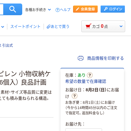
ヘルプ
各種お手続き
0
スイートポイント
あとで買う
カゴ
点
 引出式
商品情報を印刷する
ピレン 小物収納ケ
在庫：
あり
（6個入） 良品計画
希望の数量で在庫確認
お届け日：
8月2日（日）
にお届
、素材・サイズ等品質に変更は
け
えても積み重ねられる構造。
お急ぎ便：8月1日（土）にお届け
（今から14時間45分以内のご注文
で指定可。追加料金なし）
お届け先：