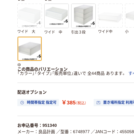
ワイド 大
ワイド中
小
ワイド 中
引出３段
中
この商品のバリエーション
「カラー」「タイプ」「販売単位」違いで 全44商品 あります。
す
配送オプション
￥385
時間帯指定 指定可
置き場所指定 利用
（税込）
お申込番号：951340
メーカー：良品計画
／型番：6748977
／JANコード：4550583