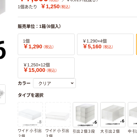
（税込）
￥1,250
1個あたり
（税込）
販売単位：1箱（6個入）
1個
￥1,290×4個
￥1,290
￥5,160
（税込）
（税込）
￥1,250×12個
￥15,000
（税込）
カラー
タイプを選択
ワイド 小 引出
ワイド 小 引出
引出２個３段
大 引出２個
中 
２個
２個