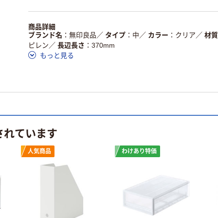
商品詳細
ブランド名
無印良品
／
タイプ
中
／
カラー
クリア
／
材質
ピレン
／
長辺長さ
370mm
もっと見る
されています
人気商品
わけあり特価