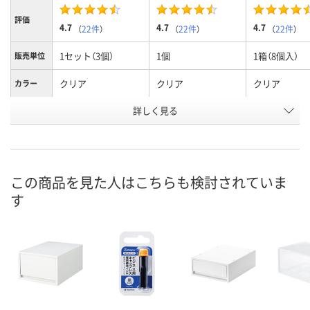
評価
4.7
4.7
4.7
（
22件
）
（
22件
）
（
22件
）
1セット（3個）
1個
1箱（8個入）
販売単位
クリア
クリア
クリア
カラー
詳しく見る
ワイド 小 引出２個
ワイド 小 引出２個
ワイド 小 引
タイプ
お申込番
NJ06232
2139322
2989060
号
8点
あり
3点
在庫
この商品を見た人はこちらも検討されていま
す
8月7日（金）
8月7日（金）
8月7日（金）
お届け日
数量
数量
数量
カゴへ
カゴへ
カ