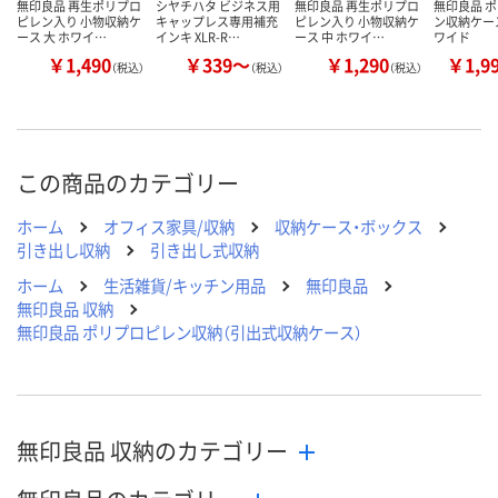
無印良品 再生ポリプロ
シヤチハタ ビジネス用
無印良品 再生ポリプロ
無印良品 
ピレン入り 小物収納ケ
キャップレス専用補充
ピレン入り 小物収納ケ
ン収納ケー
ース 大 ホワイ…
インキ XLR-R…
ース 中 ホワイ…
ワイド
￥1,490
￥339～
￥1,290
￥1,9
（税込）
（税込）
（税込）
この商品のカテゴリー
ホーム
オフィス家具/収納
収納ケース・ボックス
引き出し収納
引き出し式収納
ホーム
生活雑貨/キッチン用品
無印良品
無印良品 収納
無印良品 ポリプロピレン収納（引出式収納ケース）
無印良品 収納のカテゴリー