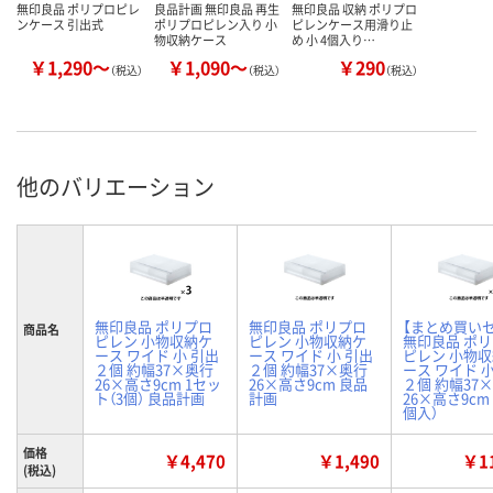
無印良品 ポリプロピレ
良品計画 無印良品 再生
無印良品 収納 ポリプロ
ンケース 引出式
ポリプロピレン入り 小
ピレンケース用滑り止
物収納ケース
め 小 4個入り…
￥1,290～
￥1,090～
￥290
（税込）
（税込）
（税込）
他のバリエーション
無印良品 ポリプロ
無印良品 ポリプロ
【まとめ買い
商品名
ピレン 小物収納ケ
ピレン 小物収納ケ
無印良品 ポ
ース ワイド 小 引出
ース ワイド 小 引出
ピレン 小物
２個 約幅37×奥行
２個 約幅37×奥行
ース ワイド 
26×高さ9cm 1セッ
26×高さ9cm 良品
２個 約幅37
ト（3個） 良品計画
計画
26×高さ9cm 
個入）
価格
￥4,470
￥1,490
￥11
(税込)