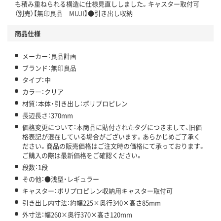
も積み重ねられる構造に仕様見直ししました。キャスター取付可
（別売）【無印良品 MUJI】●引き出し収納
商品仕様
メーカー：良品計画
ブランド：無印良品
タイプ：中
カラー：クリア
材質：本体・引き出し：ポリプロピレン
長辺長さ：370mm
価格変更について：本商品に貼付されたタグにつきまして、旧価
格表記が混在している場合がございます。あらかじめご了承く
ださい。商品の販売価格はご注文時の価格にて承っております。
ご購入の際は最新価格をご確認ください。
段数：1段
その他：●浅型・レギュラー
キャスター：ポリプロピレン収納用キャスター取付可
引き出し内寸法：約幅225×奥行340×高さ85mm
外寸法：幅260×奥行370×高さ120mm