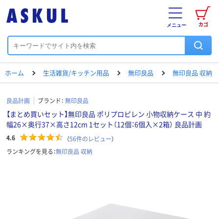
カゴ
メニュー
ホーム
生活雑貨/キッチン用品
無印良品
無印良品 収納
良品計画
ブランド：
無印良品
【まとめ買いセット】無印良品 ポリプロピレン 小物収納ケース 中 約
幅26×奥行37×高さ12cm 1セット（12個：6個入×2箱） 良品計画
4.6
（
56
件のレビュー
）
ランキングを見る：
無印良品 収納