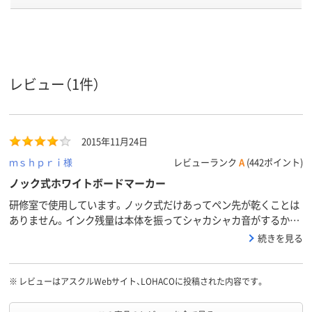
太さ
直液式、後部ノック
キャップ式、中綿式、
ボードマーカ
タイプ
式、使い切り
使い切り
い切り
ペン先形
丸芯
丸芯
丸芯
レビュー（1件）
状
アルコール系油性顔
アルコール系インク
油性アルコー
インク種
類
料インク
ンク
2015年11月24日
インク充
直液式
中綿式
中綿式
ｍｓｈｐｒｉ様
レビューランク
A
(442ポイント)
填方法
ノック式ホワイトボードマーカー
25g
質量
研修室で使用しています。ノック式だけあってペン先が乾くことは
アスクル
ありません。インク残量は本体を振ってシャカシャカ音がするかで
商品環境
25
70
90
確認しています。筆圧の強い人が使うとペン先が潰れてしまいます
スコア
続きを見る
が使い心地は概ね良好です。太字丸芯の緑色が販売されるとうれし
いです。
※
レビューはアスクルWebサイト、LOHACOに投稿された内容です。