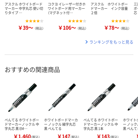
アスクル ホワイトボード
コクヨ イレーザー付きホ
アスクル ホワイトボー
三
マーカー 中字丸芯 使い切
ワイトボード用マーカー
ドマーカー インク容量
ボ
りタイプ …
（マグネット付…
２倍
芯
￥39～
￥106～
￥78～
（税込）
（税込）
（税込）
ランキングをもっと見る
おすすめの関連商品
ぺんてる ホワイトボー
ホワイトボードマーカ
ぺんてる ホワイトボー
ホワイト
ドマーカーノックル 中
ー ノックル 細字丸芯
ドマーカーノックル 中
ー ノック
字丸芯 黒 EM…
黒 ぺんてる
字丸芯 黒 1本
黒 ぺんて
￥1,460
￥147
￥143
（税込）
（税込）
（税込）