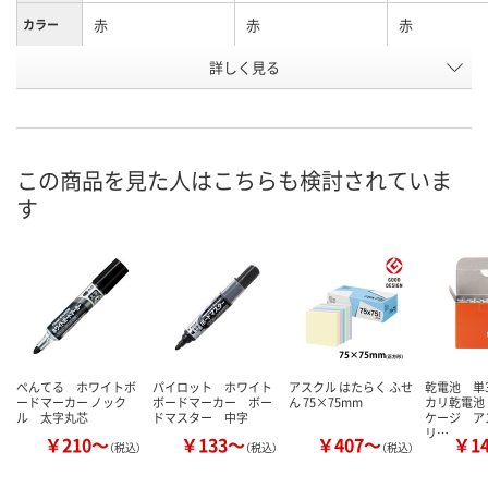
赤
赤
赤
カラー
お申込番
詳しく見る
8271841
069882
951386
号
あり
あり
あり
在庫
8月8日（土）
8月8日（土）
8月8日（土）
お届け日
この商品を見た人はこちらも検討されていま
す
数量
数量
数量
カゴへ
カゴへ
カ
ぺんてる ホワイトボ
パイロット ホワイト
アスクル はたらく ふせ
乾電池 単
ードマーカー ノック
ボードマーカー ボー
ん 75×75mm
カリ乾電池
ル 太字丸芯
ドマスター 中字
ケージ ア
リ…
￥210～
￥133～
￥407～
￥1
（税込）
（税込）
（税込）