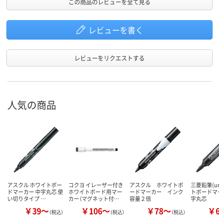
この商品のレビューを全て見る
レビューを書く
レビューをリクエストする
人気の商品
アスクル ホワイトボー
コクヨ イレーザー付き
アスクル ホワイトボ
三菱鉛筆(u
ドマーカー 中字丸芯 使
ホワイトボード用マー
ードマーカー インク
トボードマ
い切りタイプ …
カー（マグネット付…
容量２倍
字丸芯
￥39～
￥106～
￥78～
￥
（税込）
（税込）
（税込）