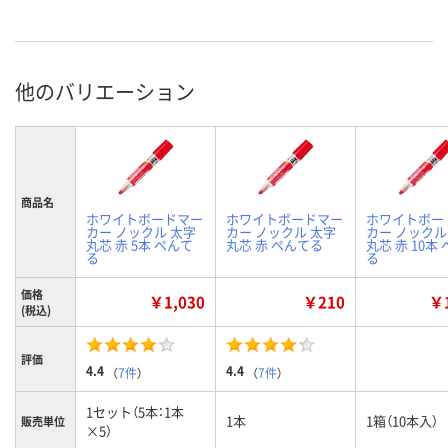
他のバリエーション
商品名
ホワイトボードマー
ホワイトボードマー
ホワイトボー
カー ノックル 太字
カー ノックル 太字
カー ノックル
丸芯 赤 5本 ぺんて
丸芯 赤 ぺんてる
丸芯 赤 10本
る
る
価格
￥1,030
￥210
￥1
(税込)
評価
4.4
4.4
（
7件
）
（
7件
）
1セット（5本：1本
1本
1箱（10本入）
販売単位
×5）