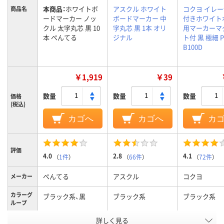
本商品：
ホワイトボ
アスクル ホワイト
コクヨ イレ
商品名
ードマーカー ノッ
ボードマーカー 中
付きホワイト
クル 太字丸芯 黒 10
字丸芯 黒 1本 オリ
用マーカーマ
本 ぺんてる
ジナル
ト付 黒 極細 P
B100D
￥1,919
￥39
数量
数量
数量
価格
(税込)
カゴへ
カゴへ
カ
評価
4.0
2.8
4.1
（
1件
）
（
66件
）
（
72件
）
ぺんてる
アスクル
コクヨ
メーカー
カラーグ
ブラック系、黒
ブラック系
ブラック系
ループ
詳しく見る
太字丸芯、太字
中字丸芯、中字
極細