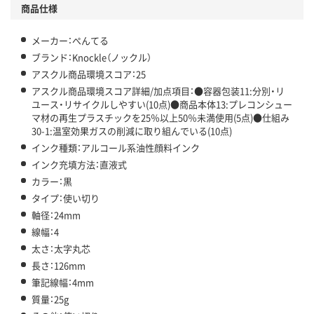
商品仕様
メーカー：ぺんてる
ブランド：Knockle（ノックル）
アスクル商品環境スコア：25
アスクル商品環境スコア詳細/加点項目：●容器包装11:分別・リ
ユース・リサイクルしやすい(10点)●商品本体13:プレコンシュー
マ材の再生プラスチックを25％以上50％未満使用(5点)●仕組み
30-1:温室効果ガスの削減に取り組んでいる(10点)
インク種類：アルコール系油性顔料インク
インク充填方法：直液式
カラー：黒
タイプ：使い切り
軸径：24mm
線幅：4
太さ：太字丸芯
長さ：126mm
筆記線幅：4mm
質量：25g