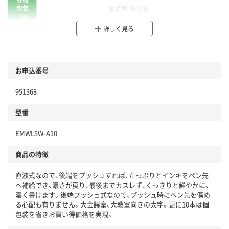
包装
省資源・無包装
分別・リサイクルしやすい設計
詳しく見る
環境に配慮した材料を使用
商品
お申込番号
本体
省資源・省エネ・節水
951368
分別・リサイクルしやすい設計
型番
独自の回収スキームがある
EMWL5W-A10
仕組
アスクルで資源循環している
商品の特徴
温室効果ガスなどの削減
直液式なので、後端をプッシュすれば、たっぷりとインキをペン先
この商品の環境配慮ポイントです。下記商品詳細「
へ補給でき、濃さが戻り、最後までカスレず、くっきりと鮮やかに、
アスクル商品環境スコア詳細／加点項目
」で確認できます。
濃く書けます。後端プッシュ式なので、プッシュ時にペン先を傷め
る心配も有りません。大会議室、大教室向きの太字。更に10本は個
包装を省きお買い得価格を実現。