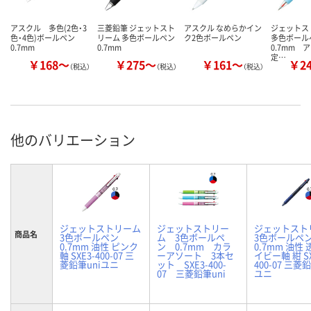
アスクル 多色(2色・3
三菱鉛筆 ジェットスト
アスクル なめらかイン
ジェット
色・4色)ボールペン
リーム 多色ボールペン
ク2色ボールペン
多色ボー
0.7mm
0.7mm
0.7mm 
定…
￥168～
￥275～
￥161～
￥2
（税込）
（税込）
（税込）
他のバリエーション
ジェットストリーム
ジェットストリー
ジェットスト
商品名
3色ボールペン
ム 3色ボールペ
3色ボールペ
0.7mm 油性 ピンク
ン 0.7mm カラ
0.7mm 油性
軸 SXE3-400-07 三
ーアソート 3本セ
イビー軸 紺 SX
菱鉛筆uniユニ
ット SXE3-400-
400-07 三菱
07 三菱鉛筆uni
ユニ