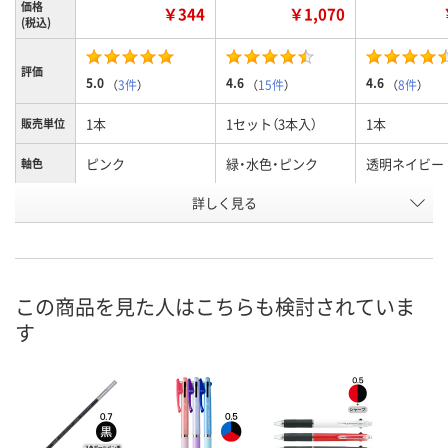
価格
￥344
￥1,070
(税込)
評価
5.0
4.6
4.6
（
3件
）
（
15件
）
（
8件
）
1本
1セット（3本入）
1本
販売単位
ピンク
緑・水色・ピンク
透明ネイビー
軸色
詳しく見る
黒・赤・青
黒・赤・青
黒、赤、青
インク色
お申込番
8831894
4694492
8831956
号
あり
あり
あり
在庫
この商品を見た人はこちらも検討されていま
す
8月11日（火）
8月10日（月）
8月11日（火）
お届け日
数量
数量
数量
カゴへ
カゴへ
カ