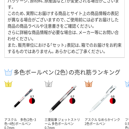
パッケージ、原材料、原産国など）が変更される場合がございま
す。
このため、実際にお届けする商品とサイト上の商品情報の表記
が異なる場合がございますので、ご使用前には必ずお届けした
商品の商品ラベルや注意書きをご確認ください。
さらに詳細な商品情報が必要な場合は、メーカー等にお問い合
わせください。
また、販売単位における「セット」表記は、箱でのお届けをお約束
するものではありません。あらかじめご了承ください。
多色ボールペン（2色）の売れ筋ランキング
アスクル 多色(2色・3
三菱鉛筆 ジェットストリ
アスクル なめらかインク
フ
色・4色)ボールペン
ーム 多色ボールペン
2色ボールペン
0
0.7mm
0.7mm
色