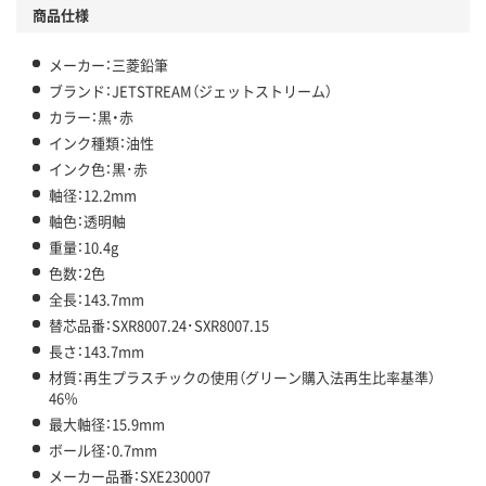
商品仕様
メーカー：三菱鉛筆
ブランド：JETSTREAM（ジェットストリーム）
カラー：黒・赤
インク種類：油性
インク色：黒･赤
軸径：12.2mm
軸色：透明軸
重量：10.4g
色数：2色
全長：143.7mm
替芯品番：SXR8007.24･SXR8007.15
長さ：143.7mm
材質：再生プラスチックの使用（グリーン購入法再生比率基準）
46％
最大軸径：15.9mm
ボール径：0.7mm
メーカー品番：SXE230007