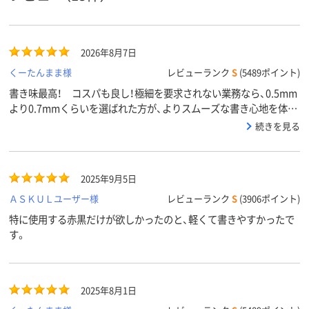
黒･赤
黒・赤
黒色／赤色
インク色
ブラック系、レッド
ブラック系、レッド
クリア(透明・
2026年8月7日
カラーグ
ループ
系
系
系
くーたんまま様
レビューランク
S
(5489ポイント)
アスクル
書き味最高！ コスパも良し！極細を要求されない業務なら、0.5mm
商品環境
85
より0.7mmくらいを選ばれた方が、よりスムーズな書き心地を体感
スコア
できると思います
続きを見る
2025年9月5日
ＡＳＫＵＬユーザー様
レビューランク
S
(3906ポイント)
特に使用する赤黒だけが欲しかったのと、軽くて書きやすかったで
す。
2025年8月1日