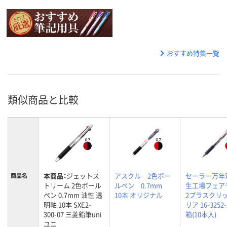
おすすめ特集一覧
類似商品と比較
本商品：
ジェットス
アスクル 2色ボー
セーラー万年
商品名
トリーム 2色ボール
ルペン 0.7mm
生工場フェア
ペン 0.7mm 油性 透
10本 オリジナル
2プラスクリッ
明軸 10本 SXE2-
リア 16-3252-
300-07 三菱鉛筆uni
箱(10本入)
ユニ