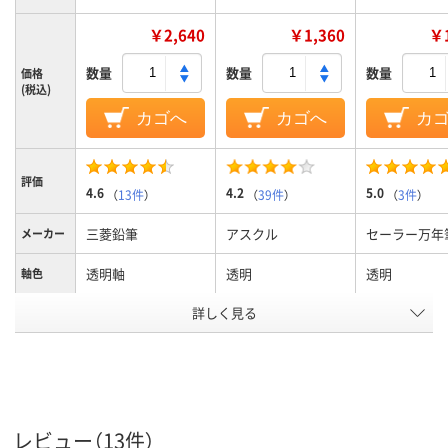
￥2,640
￥1,360
￥1
数量
数量
数量
価格
(税込)
カゴへ
カゴへ
カ
評価
4.6
4.2
5.0
（
13件
）
（
39件
）
（
3件
）
三菱鉛筆
アスクル
セーラー万年
メーカー
透明軸
透明
透明
軸色
詳しく見る
0.7mm
0.7mm
0.7mm
ボール径
2色2色
２色2色
22色
色数
インク種
油性
油性インク
油性インク
類
レビュー（13件）
12.2mm
12mm
11mm
軸径