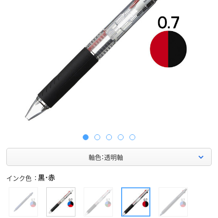
軸色：透明軸
黒･赤
インク色