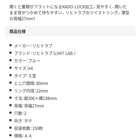
開くと書類がフラットになるKADO-LOCK加工。見やすく、開いた
まま背がつかめて持ちやすい。リヒトラブのツイストリング。薄型
の背幅27mm！
商品仕様
メーカー：リヒトラブ
ブランド：リヒトラブ（LIHIT LAB.）
カラー：ブルー
サイズ：A4
タイプ：Ｓ型
とじ穴間隔：80mm
リング内径：22mm
寸法：縦306×横238mm
背幅：背幅27mm
穴数：2
向き：タテ
収容枚数：150枚
規格：Ａ４