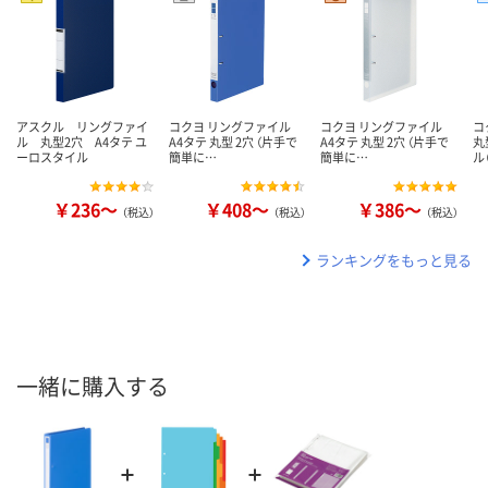
アスクル リングファイ
コクヨ リングファイル
コクヨ リングファイル
コ
ル 丸型2穴 A4タテ ユ
A4タテ 丸型 2穴 （片手で
A4タテ 丸型 2穴 （片手で
丸
ーロスタイル
簡単に…
簡単に…
ル
￥236～
￥408～
￥386～
（税込）
（税込）
（税込）
ランキングをもっと見る
一緒に購入する