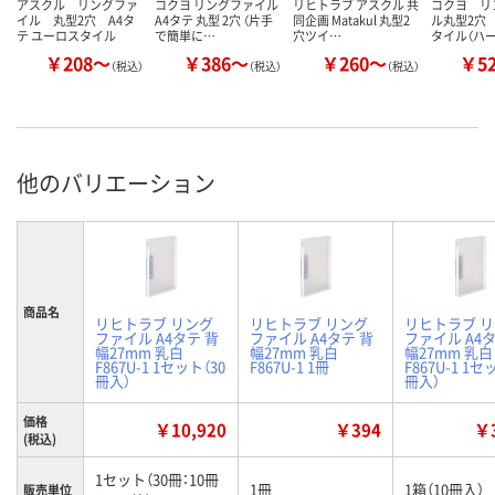
アスクル リングファ
コクヨ リングファイル
リヒトラブ アスクル 共
コクヨ リ
イル 丸型2穴 A4タ
A4タテ 丸型 2穴 （片手
同企画 Matakul 丸型2
ル丸型2穴
テ ユーロスタイル
で簡単に…
穴ツイ…
タイル（ハ
￥208～
￥386～
￥260～
￥5
（税込）
（税込）
（税込）
他のバリエーション
商品名
リヒトラブ リング
リヒトラブ リング
リヒトラブ 
ファイル A4タテ 背
ファイル A4タテ 背
ファイル A4タ
幅27mm 乳白
幅27mm 乳白
幅27mm 乳白
F867U-1 1セット（30
F867U-1 1冊
F867U-1 1セ
冊入）
冊入）
価格
￥10,920
￥394
￥3
(税込)
1セット（30冊：10冊
1冊
1箱（10冊入）
販売単位