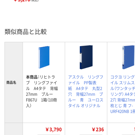
類似商品と比較
本商品：
リヒトラ
アスクル リングフ
コクヨ リン
ブ リングファイ
ァイル PP製表
イル スリム
商品名
ル A4タテ 背幅
紙 A4タテ 丸型2
ル（ワンタッ
27mm ブルー
穴 背幅27mm ブ
リング） A4タ
F867U 1箱（10冊
ルー 青 ユーロス
2穴 背幅27mm
入）
タイル オリジナル
枚とじ 青 フ-
URF420NB 1
￥3,790
￥236