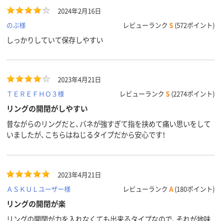
タテ
タテ
タテ
向き
2024年2月16日
アスクル
のぶ様
レビューランク
S
(572ポイント)
商品環境
70
95
しっかりしていて保存しやすい
スコア
2023年4月21日
ＴＥＲＥＦＨＯ３様
レビューランク
S
(2274ポイント)
リングの開閉がしやすい
昔ながらのリングだと、バネが強すぎて指を挟めて痛い思いをして
いましたが、こちらはねじるタイプだから安心です！
2023年4月21日
ＡＳＫＵＬユーザー様
レビューランク
A
(180ポイント)
リングの開閉が楽
リングの開閉が力を入れなくても出来るタイプなので、それが地味