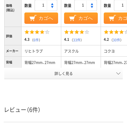
数量
数量
数量
価格
(税込)
カゴへ
カゴへ
カ
評価
4.3
4.1
4.2
（
6件
）
（
33件
）
（
30件
）
リヒトラブ
アスクル
コクヨ
メーカー
背幅27mm、27mm
背幅27mm、27mm
背幅27mm、2
背幅
詳しく見る
～200枚、150
～200枚、150、～200
～200枚、180
収容枚数
枚
枚
ブルー系
ブルー系
ブルー系
カラーグ
ループ
A4
A4
A4
サイズ
レビュー（6件）
2
2
2
穴数