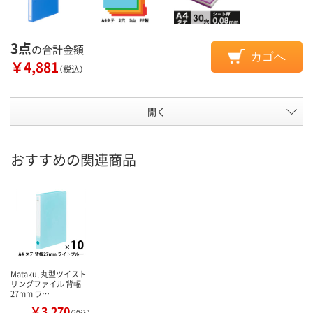
3点
の合計金額
カゴへ
￥4,881
（税込）
開く
おすすめの関連商品
Matakul 丸型ツイスト
リングファイル 背幅
27mm ラ…
￥3,270
（税込）