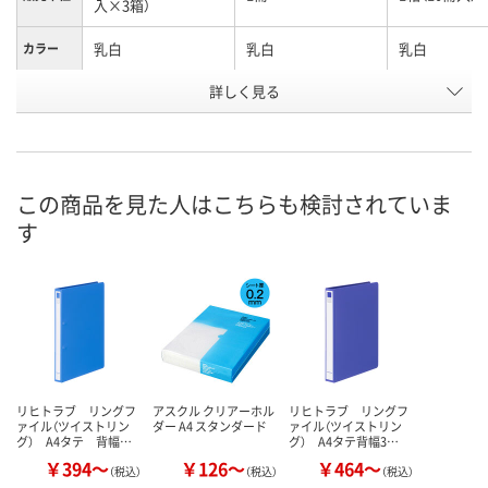
入×3箱）
乳白
乳白
乳白
カラー
お申込番
詳しく見る
HR67642
9435887
HR67638
号
1点
あり
4点
在庫
8月9日（日）
8月9日（日）
8月9日（日）
お届け日
この商品を見た人はこちらも検討されていま
す
数量
数量
数量
カゴへ
カゴへ
カ
リヒトラブ リングフ
アスクル クリアーホル
リヒトラブ リングフ
ァイル（ツイストリン
ダー A4 スタンダード
ァイル（ツイストリン
グ） A4タテ 背幅…
グ） A4タテ背幅3…
￥394～
￥126～
￥464～
（税込）
（税込）
（税込）