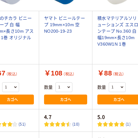
のチカラ ビニー
ヤマト ビニールテー
積水マテリアルソリ
ープ 白 幅
プ 19mm×10m 空
ューションズ エス
mm×長さ10m アス
NO200-19-23
ンテープ No.360 白
 1巻 オリジナル
幅19mm×長さ10m
V360W1N 1巻
67
￥108
￥88
（税込）
（税込）
（税込）
数量
数量
カゴへ
カゴへ
カゴへ
4.7
5.0
(51)
(10)
(1)