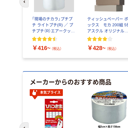
前のスライドへ
「現場のチカラ」プチプ
ティッシュペーパー 
チ ライトプチ(R) ／ プ
ックス モカ 200組 5
チプチ（R）エアークッシ
アスクル オリジナル
ョン 川上産業 超軽梱包
ィッシュ PEFC認証
用
￥416~
￥428~
（税込）
（税込）
メーカーからのおすすめ商品
本気プライス