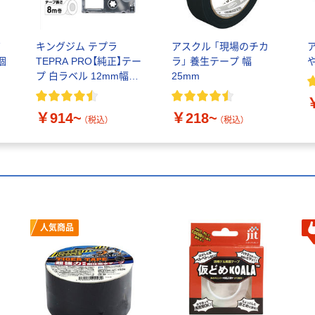
ボ
キングジム テプラ
アスクル 「現場のチカ
個
TEPRA PRO【純正】テー
ラ」 養生テープ 幅
テ
プ 白ラベル 12mm幅
25mm
（黒文字）
￥914~
￥218~
（税込）
（税込）
人気商品