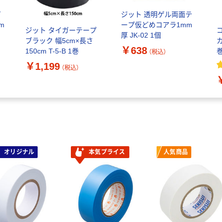
プ
ジット 透明ゲル両面テ
m
ープ仮どめコアラ1mm
ジット タイガーテープ
厚 JK-02 1個
ブラック 幅5cm×長さ
￥638
150cm T-5-B 1巻
巻
（税込）
￥1,199
（税込）
オリジナル
本気プライス
人気商品