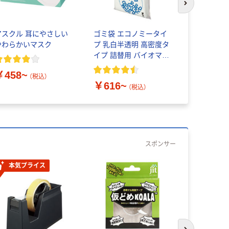
次のスライド
アスクル 耳にやさしい
ゴミ袋 エコノミータイ
キングジム
やわらかいマスク
プ 乳白半透明 高密度タ
TEPRA P
イプ 詰替用 バイオマス
プ 白ラベル
素材10％配合
文字）
￥458~
（税込）
￥616~
￥914~
（税込）
スポンサー
本気プライス