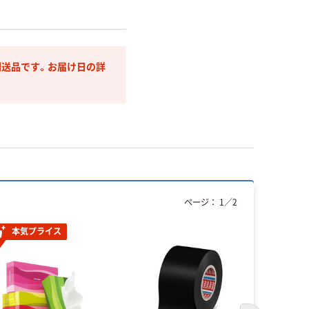
送品です。お届け日の詳
ページ：
1
／
2
本気プライス
本気プ