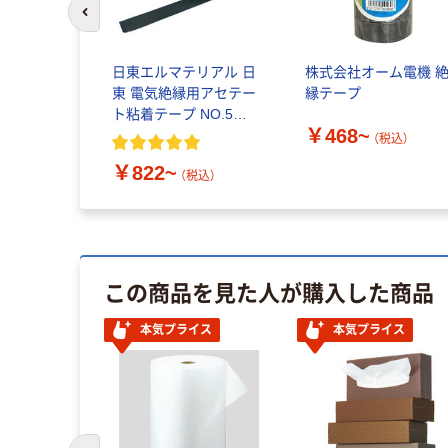
前のスライドへ
クルワイパ
日東エルマテリアル 日
株式会社オーム電機 
 ドライシー
東 電気絶縁用アセテー
縁テープ
ワイパー ハ
ト粘着テープ NO.5
￥468~
プ
19mm×20m
（税込）
￥822~
税込）
（税込）
この商品を見た人が購入した商品
本気プライス
本気プライス