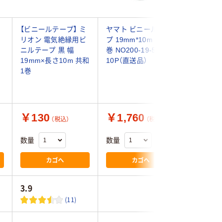
【ビニールテープ】 ミ
ヤマト ビニールテー
ニチバン
ロ
リオン 電気絶縁用ビ
プ 19mm*10m 白 10
ープ 幅1
ニルテープ 黒 幅
巻 NO200-19-5-
10m 白 V
19mm×長さ10m 共和
10P（直送品）
1巻
￥130
￥1,760
￥153
（税込）
（税込）
数量
数量
数量
カゴへ
カゴへ
3.9
(11)