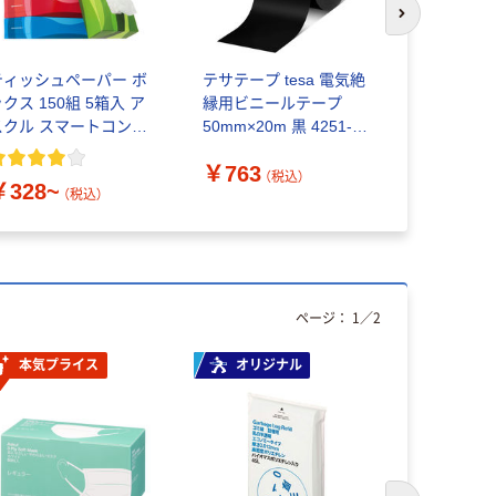
次のスライド
ティッシュペーパー ボ
テサテープ tesa 電気絶
【ガムテー
クス 150組 5箱入 ア
縁用ビニールテープ
現場のチカ
スクル スマートコンパ
50mm×20m 黒 4251-
0.22mm 
クト ビビッド PEFC認
50-20BK 1巻 585-
￥763
証
8718（直送品）
（税込）
￥328~
￥145~
（税込）
ページ：
1
／
2
本気プライス
オリジナル
本気プ