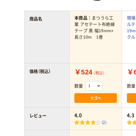
本商品：
まつうら工
現場
商品名
業 アセテート布絶縁
ルテ
テープ 黒 幅19mm×
19
長さ10m 1巻
クル
￥524
￥
価格（税込）
（税込）
数量
数量
カゴへ
4.0
4.3
レビュー
(2)