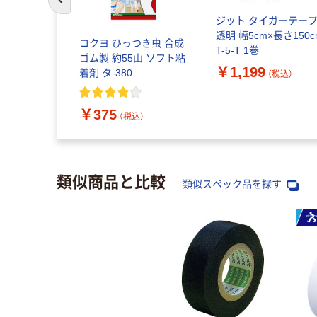
前のスライドへ
プカッター
ジット タイガーテー
スチール2連
透明 幅5cm×長さ150c
コクヨ ひっつき虫 合成
トグレー 大
T-5-T 1巻
ゴム製 約55山 ソフト粘
T-
￥1,199
着剤 タ-380
（税込）
（税込）
 1セット（2
￥375
（税込）
類似商品と比較
類似スペック品を探す