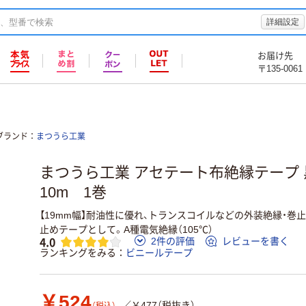
詳細設定
お届け先
〒135-0061
ブランド
まつうら工業
まつうら工業 アセテート布絶縁テープ 黒
10m 1巻
【19mm幅】耐油性に優れ、トランスコイルなどの外装絶縁・巻
止めテープとして。A種電気絶縁（105℃）
4.0
2件の評価
レビューを書く
ランキングをみる
ビニールテープ
￥524
／￥477（税抜き）