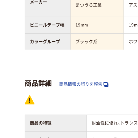
メーカー
まつうら工業
アス
ビニールテープ幅
19mm
19
カラーグループ
ブラック系
ホワ
ビニールテープの
0.23mm
0.2
厚さ
商品詳細
ビニールテープ長
商品情報の誤りを報告
10m
10m
さ
アスクル商品環境
20
スコア
商品の特徴
耐油性に優れ、トラン