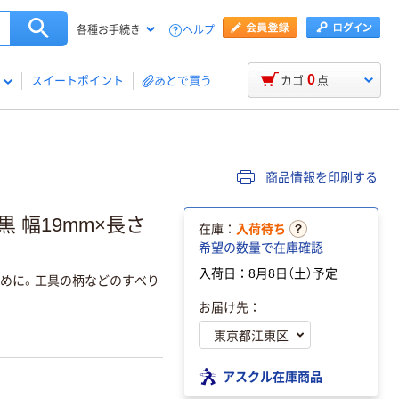
ヘルプ
各種お手続き
0
スイートポイント
あとで買う
カゴ
点
商品情報を印刷する
 幅19mm×長さ
在庫：
入荷待ち
希望の数量で在庫確認
入荷日：8月8日（土）予定
止めに。工具の柄などのすべり
お届け先：
アスクル在庫商品