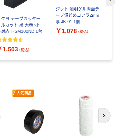
次のスライド
ジット 透明ゲル両面テ
コクヨ テ
ープ仮どめコアラ2mm
カルカット
コクヨ テープカッター
厚 JK-01 1個
巻用 ピンク 
カルカット 黒 大巻・小
SM300P
￥1,078
￥672
対応 T-SM100ND 1台
（税込）
（
￥1,503
（税込）
人気商品
次へ