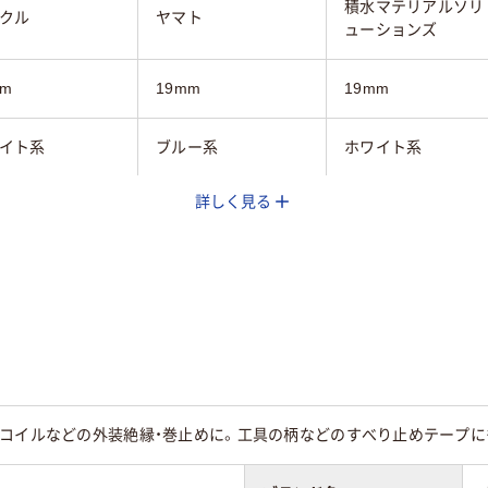
積水マテリアルソリ
クル
ヤマト
ューションズ
mm
19mm
19mm
イト系
ブルー系
ホワイト系
詳しく見る
mm
0.2mm
10m
20
20
スコイルなどの外装絶縁・巻止めに。工具の柄などのすべり止めテープに