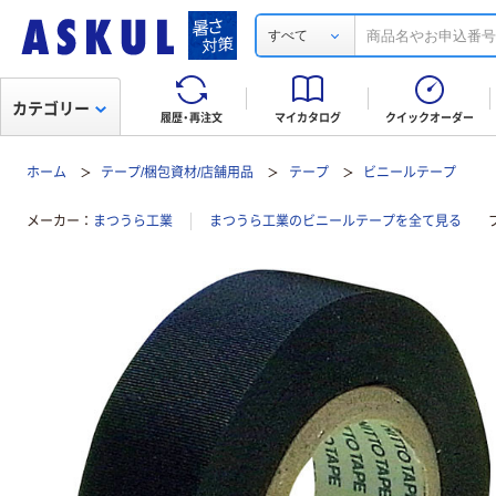
すべて
カテゴリー
履歴・再注文
マイカタログ
クイックオーダー
ホーム
テープ/梱包資材/店舗用品
テープ
ビニールテープ
メーカー
まつうら工業
まつうら工業のビニールテープを全て見る