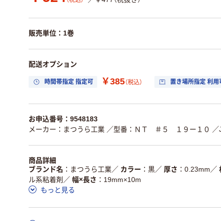
（税込）
販売単位：1巻
配送オプション
￥385
時間帯指定 指定可
置き場所指定 利用
（税込）
お申込番号：9548183
メーカー：まつうら工業
／型番：ＮＴ ＃５ １９ー１０
／
商品詳細
ブランド名
まつうら工業
／
カラー
黒
／
厚さ
0.23mm
／
ル系粘着剤
／
幅×長さ
19mm×10m
もっと見る