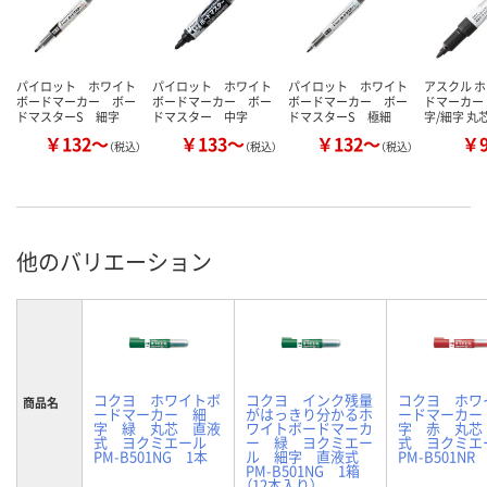
パイロット ホワイト
パイロット ホワイト
パイロット ホワイト
アスクル 
ボードマーカー ボー
ボードマーカー ボー
ボードマーカー ボー
ドマーカー 
ドマスターS 細字
ドマスター 中字
ドマスターS 極細
字/細字 丸
￥132～
￥133～
￥132～
￥
（税込）
（税込）
（税込）
他のバリエーション
コクヨ ホワイトボ
コクヨ インク残量
コクヨ ホワ
商品名
ードマーカー 細
がはっきり分かるホ
ードマーカー
字 緑 丸芯 直液
ワイトボードマーカ
字 赤 丸芯
式 ヨクミエール
ー 緑 ヨクミエー
式 ヨクミ
PM-B501NG 1本
ル 細字 直液式
PM-B501NR
PM-B501NG 1箱
（12本入り）