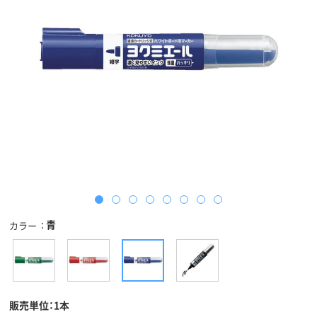
青
カラー
販売単位：1本