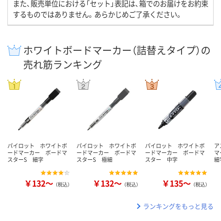
また、販売単位における「セット」表記は、箱でのお届けをお約束
するものではありません。あらかじめご了承ください。
ホワイトボードマーカー（詰替えタイプ）の
売れ筋ランキング
パイロット ホワイトボ
パイロット ホワイトボ
パイロット ホワイトボ
ア
ードマーカー ボードマ
ードマーカー ボードマ
ードマーカー ボードマ
マ
スターS 細字
スターS 極細
スター 中字
細
￥132～
￥132～
￥135～
（税込）
（税込）
（税込）
ランキングをもっと見る