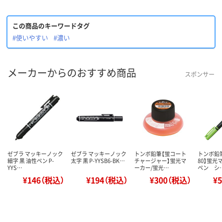
この商品のキーワードタグ
#使いやすい
#濃い
メーカーからのおすすめ商品
スポンサー
ゼブラ マッキーノック
ゼブラ マッキーノック
トンボ鉛筆【蛍コート
トンボ鉛
細字 黒 油性ペン P-
太字 黒 P-YYSB6-BK…
チャージャー】蛍光マ
80】蛍光
YYS…
ーカー/蛍光…
ペン シ
¥146（税込）
¥194（税込）
¥300（税込）
¥