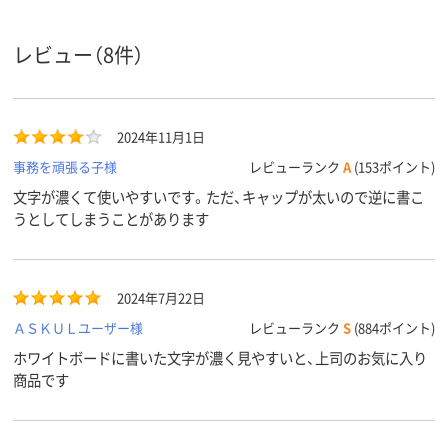
体
体
ペン先形
丸芯
丸芯
丸芯
レビュー（8件）
状
アルコール系油性顔
アルコール系油性顔
アルコール系
インク種
類
料インク
料インク
料インク
2024年11月1日
インク充
直液式
直液式
直液式
事務を頑張る子様
レビューランク
A
(153ポイント)
填方法
文字が濃くて使いやすいです。ただ、キャップが太いので逆に書こ
アスクル
商品環境
うとしてしまうことがあります
125
105
スコア
2024年7月22日
ＡＳＫＵＬユーザー様
レビューランク
S
(884ポイント)
ホワイトボードに書いた文字が濃く見やすいと、上司のお気に入り
商品です