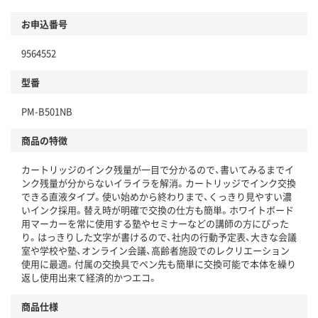
お申込番号
9564552
型番
PM-B501NB
商品の特徴
カートリッジのインク残量が一目で分かるので、書いてみるまでイ
ンク残量が分からないイライラを解消。カートリッジでインク交換
できる直液タイプ。使い始めから終わりまで、くっきり見やすい濃
いインク採用。替え時が明確で交換の仕方も簡単。ホワイトボード
用マーカーを常に使用する塾やセミナーなどの講師の方にぴった
り。はっきりした文字が書けるので、社内の行動予定表、大きな会議
室や学校や塾、オンライン会議、高齢者施設でのレクリエーション
使用に最適。付属の交換具でペン先も簡単に交換可能で本体を繰り
返し使用出来て経済的かつエコ。
商品仕様