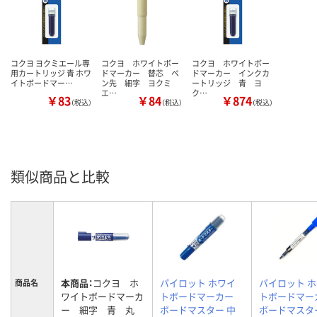
コクヨ ヨクミエール専
コクヨ ホワイトボー
コクヨ ホワイトボー
用カートリッジ 青 ホワ
ドマーカー 替芯 ペ
ドマーカー インクカ
イトボードマー…
ン先 細字 ヨクミ
ートリッジ 青 ヨ
エ…
ク…
￥83
￥84
￥874
（税込）
（税込）
（税込）
類似商品と比較
本商品：
コクヨ ホ
パイロット ホワイ
パイロット 
商品名
ワイトボードマーカ
トボードマーカー
トボードマー
ー 細字 青 丸
ボードマスター 中
ボードマスター