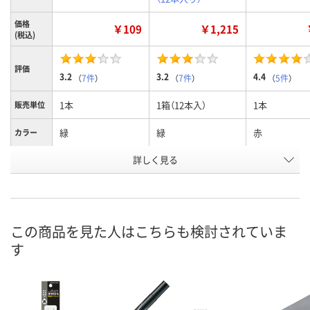
価格
￥109
￥1,215
(税込)
評価
3.2
3.2
4.4
（
7件
）
（
7件
）
（
5件
）
1本
1箱（12本入）
1本
販売単位
緑
緑
赤
カラー
お申込番
詳しく見る
9564599
P237964
9564605
号
あり
2点
あり
在庫
8月11日（火）
8月11日（火）
8月10日（月）
お届け日
この商品を見た人はこちらも検討されていま
す
数量
数量
数量
カゴへ
カゴへ
カ