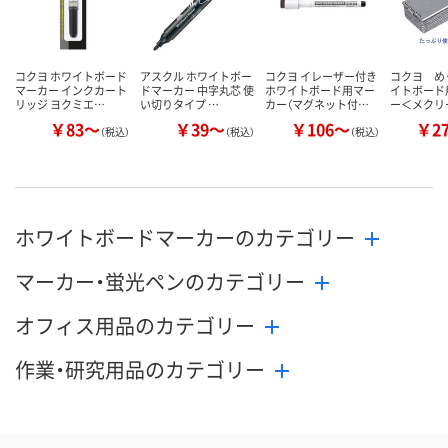
コクヨ ホワイトボード
アスクル ホワイトボー
コクヨ イレーザー付き
コクヨ め
マーカー インクカート
ドマーカー 中字丸芯 使
ホワイトボード用マー
イトボード
リッジ ヨクミエ…
い切りタイプ …
カー（マグネット付…
ー＜メクリ
￥83～
￥39～
￥106～
￥2
（税込）
（税込）
（税込）
ホワイトボードマーカーのカテゴリー
マーカー・蛍光ペンのカテゴリー
オフィス用品のカテゴリー
作業・研究用品のカテゴリー