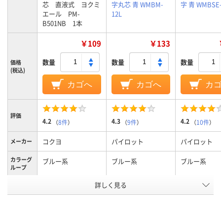
芯 直液式 ヨクミ
字丸芯 青 WMBM-
字 青 WMBSE-
エール PM-
12L
B501NB 1本
￥109
￥133
数量
数量
数量
価格
(税込)
カゴへ
カゴへ
カ
評価
4.2
4.3
4.2
（
8件
）
（
9件
）
（
10件
）
コクヨ
パイロット
パイロット
メーカー
カラーグ
ブルー系
ブルー系
ブルー系
ループ
詳しく見る
細字丸芯、細字
中字丸芯、中字
細字丸芯、細
太さ
交換式本体
カートリッジ交換
カートリッジ
式、直液式、交換式本
式、直液式、
タイプ