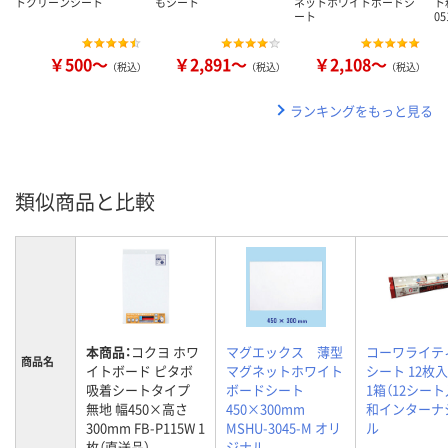
トクリーンシート
もシート
ネットホワイトボードシ
ト
ート
0
￥500～
￥2,891～
￥2,108～
（税込）
（税込）
（税込）
ランキングをもっと見る
類似商品と比較
本商品：
コクヨ ホワ
マグエックス 薄型
コーワライテ
商品名
イトボード ピタボ
マグネットホワイト
シート 12枚入
吸着シートタイプ
ボードシート
1箱（12シート
無地 幅450×高さ
450×300mm
和インターナ
300mm FB-P115W 1
MSHU-3045-M オリ
ル
枚（直送品）
ジナル