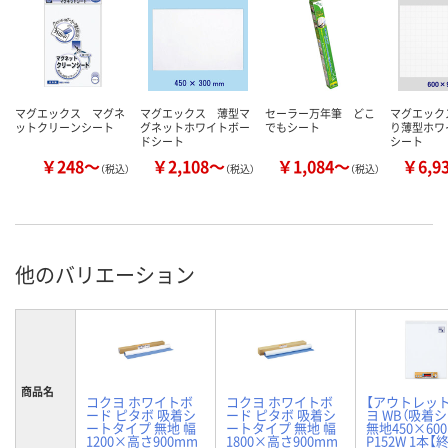
マグエックス マグネ
マグエックス 薄型マ
セーラー万年筆 どこ
マグエック
ットクリーンシート
グネットホワイトボー
でもシート
り薄型ホワ
ドシート
シート
￥248～
￥2,108～
￥1,084～
￥6,9
（税込）
（税込）
（税込）
他のバリエーション
商品名
コクヨ ホワイトボ
コクヨ ホワイトボ
【アウトレッ
ード ピタボ 吸着シ
ード ピタボ 吸着シ
ヨ WB（吸着
ートタイプ 無地 幅
ートタイプ 無地 幅
無地450×600 
1200×高さ900mm
1800×高さ900mm
P152W 1本【