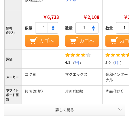
￥6,733
￥2,108
￥2
数量
数量
数量
価格
(税込)
カゴへ
カゴへ
カ
評価
4.1
5.0
（
7件
）
（
1件
）
コクヨ
マグエックス
光和インター
メーカー
ナル
ホワイト
片面（無地）
片面（無地）
片面（無地）
ボード面
数
詳しく見る
1.8mm
0.5mm
0.05ｍｍ
厚さ
吸着シートタイプ
マグネットシートタ
静電気シート
シートタ
イプ
イプ