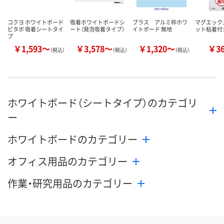
コクヨ ホワイトボード
吸着ホワイトボードシ
プラス アルミ枠ホワ
マグエック
ピタボ 吸着シートタイ
ート（発泡吸着タイプ）
イトボード 無地
ット粘着付
プ
￥1,593～
￥3,578～
￥1,320～
￥3
（税込）
（税込）
（税込）
ホワイトボード（シートタイプ）のカテゴリ
ー
ホワイトボードのカテゴリー
オフィス用品のカテゴリー
作業・研究用品のカテゴリー