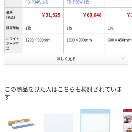
FB-P34W 1枚
FB-P36W 1枚
価格
￥31,525
￥60,648
￥1
(税込)
1枚
1枚
1枚
販売単位
ホワイト
1200×900mm
1800×900mm
600×450ｍｍ
ボード寸
法
お申込番
詳しく見る
9572920
J007871
9564196
号
3点
3点
入荷待ち
在庫
8月11日（火）
8月11日（火）
お届け日
この商品を見た人はこちらも検討されていま
す
数量
数量
お取り扱い終
した
カゴへ
カゴへ