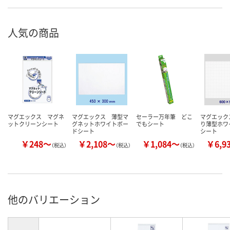
人気の商品
マグエックス マグネ
マグエックス 薄型マ
セーラー万年筆 どこ
マグエック
ットクリーンシート
グネットホワイトボー
でもシート
り薄型ホワ
ドシート
シート
￥248～
￥2,108～
￥1,084～
￥6,9
（税込）
（税込）
（税込）
他のバリエーション