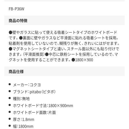
FB-P36W
商品の特徴
●壁やガラスに貼って使える吸着シートタイプのホワイトボード
です。●裏面に壁やガラスなど平滑面に貼れる吸着シートを採用。
粘着剤を使用していないので、糊残りが無く、きれいにはがせます。
●マグネットシートタイプと違い、スチール面以外にも貼り付けで
きます。（平滑面推奨）●中芯に鉄粉シートを採用しているので、マ
グネットを使用することができます。●1800×900
商品仕様
メーカー：コクヨ
ブランド：pitabo（ピタボ）
種別：無地
ホワイトボード寸法：1800×900mm
ホワイトボード面数：片面
厚さ：1.8mm
幅：1800mm