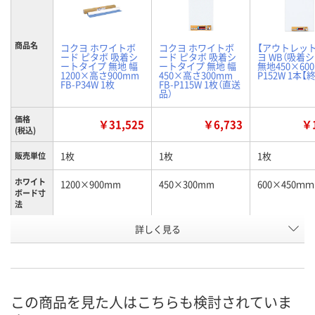
商品名
コクヨ ホワイトボ
コクヨ ホワイトボ
【アウトレッ
ード ピタボ 吸着シ
ード ピタボ 吸着シ
ヨ WB（吸着
ートタイプ 無地 幅
ートタイプ 無地 幅
無地450×600 
1200×高さ900mm
450×高さ300mm
P152W 1本【
FB-P34W 1枚
FB-P115W 1枚（直送
品）
価格
￥31,525
￥6,733
￥1
(税込)
1枚
1枚
1枚
販売単位
ホワイト
1200×900mm
450×300mm
600×450ｍｍ
ボード寸
法
お申込番
詳しく見る
9572920
9572886
9564196
号
3点
あり
入荷待ち
在庫
8月8日（土）
8月19日（水）まで
お届け日
この商品を見た人はこちらも検討されていま