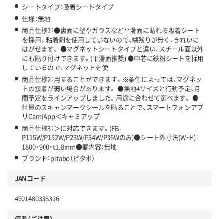
シートタイプ：吸着シートタイプ
仕様：無地
商品仕様1：●裏面に壁やガラスなど平滑面に貼れる吸着シート
を採用。粘着剤を使用していないので、糊残りが無く、きれいに
はがせます。 ●マグネットシートタイプと違い、スチール面以外
にも貼り付けできます。(平滑面推奨) ●中芯に鉄粉シートを採用
しているので、マグネットを使
商品仕様2：用することができます。※条件によっては、マグネッ
トの接着が弱い場合があります。 ●無地4サイズと行動予定、月
間予定をラインアップしました。用途に合わせて選べます。 ●
付属のスキャンマークシールを貼ることで、スマートフォンアプ
リCamiApp＜キャミアップ
商品仕様3：＞に対応できます。(FB-
P115W/P152W/P23W/P34W/P36Wのみ)●シート外寸法(W・H)：
1800・900・t1.8mm●罫内容：無地
ブランド：pitabo（ピタボ）
JANコード
4901480338316
備考（ご注意）