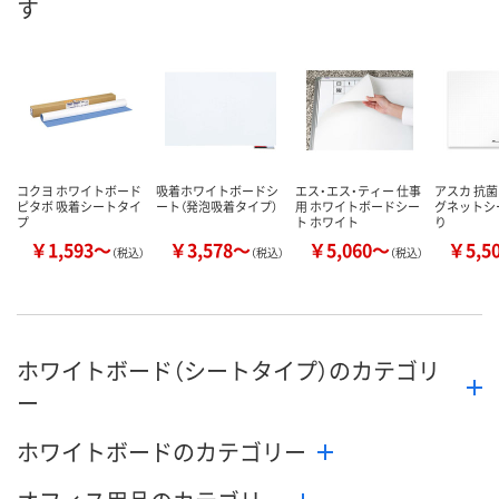
す
数量
数量
お取り扱い終
した
カゴへ
カゴへ
コクヨ ホワイトボード
吸着ホワイトボードシ
エス・エス・ティー 仕事
アスカ 抗
ピタボ 吸着シートタイ
ート（発泡吸着タイプ）
用 ホワイトボードシー
グネットシ
プ
ト ホワイト
り
￥1,593～
￥3,578～
￥5,060～
￥5,5
（税込）
（税込）
（税込）
ホワイトボード（シートタイプ）のカテゴリ
ー
ホワイトボードのカテゴリー