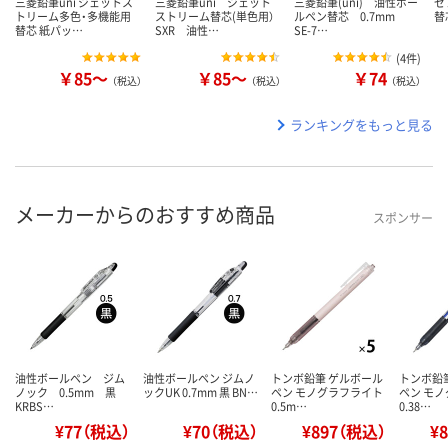
三菱鉛筆uni ジェットス
三菱鉛筆uni ジェット
三菱鉛筆(uni) 油性ボー
ゼ
トリーム多色・多機能用
ストリーム替芯(単色用）
ルペン替芯 0.7mm
替芯
替芯 紙パッ…
SXR 油性…
SE-7…
(
4件
)
￥85～
￥85～
￥74
（税込）
（税込）
（税込）
ランキングをもっと見る
メーカーからのおすすめ商品
スポンサー
油性ボールペン ジム
油性ボールペン ジムノ
トンボ鉛筆 ゲルボール
トンボ鉛
ノック 0.5mm 黒
ックUK 0.7mm 黒 BN…
ペン モノグラフライト
ペン モ
KRBS…
0.5m…
0.38…
¥77（税込）
¥70（税込）
¥897（税込）
¥