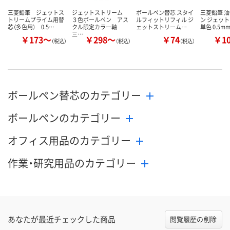
三菱鉛筆 ジェットス
ジェットストリーム
ボールペン替芯 スタイ
三菱鉛筆 
トリームプライム用替
３色ボールペン アス
ルフィットリフィル ジ
ン ジェッ
芯（多色用） 0.5…
クル限定カラー軸
ェットストリーム…
単色 0.5m
三…
￥173～
￥298～
￥74
￥1
（税込）
（税込）
（税込）
ボールペン替芯のカテゴリー
ボールペンのカテゴリー
オフィス用品のカテゴリー
作業・研究用品のカテゴリー
あなたが最近チェックした商品
閲覧履歴の削除