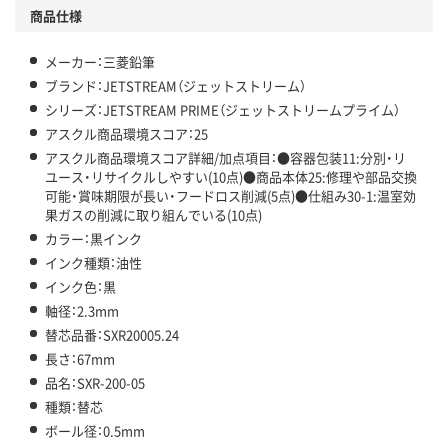
商品仕様
メーカー：三菱鉛筆
ブランド：JETSTREAM（ジェットストリーム）
シリーズ：JETSTREAM PRIME（ジェットストリームプライム）
アスクル商品環境スコア：25
アスクル商品環境スコア詳細/加点項目：●容器包装11:分別・リ
ユース・リサイクルしやすい(10点)●商品本体25:修理や部品交換
可能・賞味期限が長い・フードロス削減(5点)●仕組み30-1:温室効
果ガスの削減に取り組んでいる(10点)
カラー：黒インク
インク種類：油性
インク色：黒
軸径：2.3mm
替芯品番：SXR20005.24
長さ：67mm
品名：SXR-200-05
種類：替芯
ボール径：0.5mm