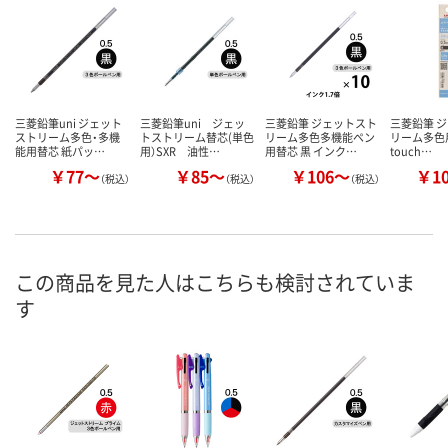
三菱鉛筆uni ジェット
三菱鉛筆uni ジェッ
三菱鉛筆 ジェットスト
三菱鉛筆 
ストリーム多色・多機
トストリーム替芯(単色
リーム多色多機能ペン
リーム多色用
能用替芯 紙パッ…
用）SXR 油性…
用替芯 黒 インク…
touch…
￥77～
￥85～
￥106～
￥1
（税込）
（税込）
（税込）
この商品を見た人はこちらも検討されていま
す