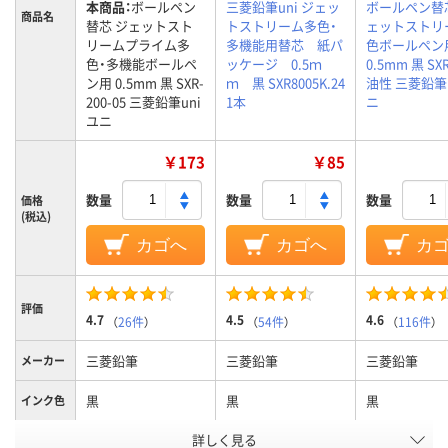
本商品：
ボールペン
三菱鉛筆uni ジェッ
ボールペン替
商品名
替芯 ジェットスト
トストリーム多色・
ェットストリ
リームプライム多
多機能用替芯 紙パ
色ボールペン
色・多機能ボールペ
ッケージ 0.5ｍ
0.5mm 黒 SXR
ン用 0.5mm 黒 SXR-
ｍ 黒 SXR8005K.24
油性 三菱鉛筆u
200-05 三菱鉛筆uni
1本
ニ
ユニ
￥173
￥85
数量
数量
数量
価格
(税込)
カゴへ
カゴへ
カ
評価
4.7
4.5
4.6
（
26件
）
（
54件
）
（
116件
）
三菱鉛筆
三菱鉛筆
三菱鉛筆
メーカー
黒
黒
黒
インク色
詳しく見る
0.5mm
0.5mm
0.5mm
ボール径