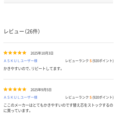
2.3mm
3.0ｍｍ
4.4mm
軸径
インク種
油性
油性
油性
類
レビュー（26件）
アスクル
商品環境
25
30
25
スコア
2025年10月3日
ＡＳＫＵＬユーザー様
レビューランク
S
(920ポイント)
かきやすいので、リピートしてます。
2025年9月5日
ＡＳＫＵＬユーザー様
レビューランク
S
(920ポイント)
ここのメーカーはとてもかきやすいのです替え芯をストックするの
に買っています。