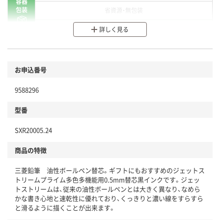
容器
包装
省資源・無包装
分別・リサイクルしやすい設計
詳しく見る
環境に配慮した材料を使用
商品
お申込番号
本体
省資源・省エネ・節水
9588296
分別・リサイクルしやすい設計
型番
独自の回収スキームがある
SXR20005.24
仕組
アスクルで資源循環している
商品の特徴
温室効果ガスなどの削減
三菱鉛筆 油性ボールペン替芯。ギフトにもおすすめのジェットス
この商品の環境配慮ポイントです。下記商品詳細「
トリームプライム多色多機能用0.5mm替芯黒インクです。ジェッ
アスクル商品環境スコア詳細／加点項目
」で確認できます。
トストリームは、従来の油性ボールペンとは大きく異なり、なめら
かな書き心地と速乾性に優れており、くっきりと濃い線をすらすら
と滑るように描くことが出来ます。