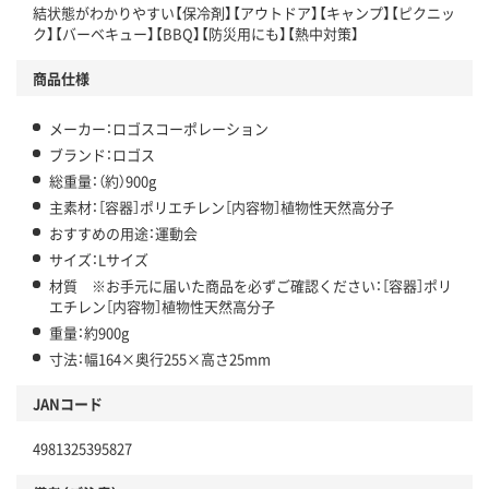
結状態がわかりやすい【保冷剤】【アウトドア】【キャンプ】【ピクニッ
ク】【バーベキュー】【BBQ】【防災用にも】【熱中対策】
商品仕様
メーカー：ロゴスコーポレーション
ブランド：ロゴス
総重量：（約）900g
主素材：［容器］ポリエチレン［内容物］植物性天然高分子
おすすめの用途：運動会
サイズ：Lサイズ
材質 ※お手元に届いた商品を必ずご確認ください：［容器］ポリ
エチレン［内容物］植物性天然高分子
重量：約900g
寸法：幅164×奥行255×高さ25mm
JANコード
4981325395827