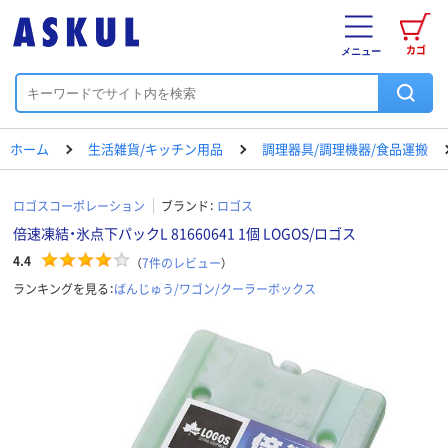
カゴ
メニュー
ホーム
生活雑貨/キッチン用品
調理器具/調理機器/食品運搬
ロゴスコーポレーション
ブランド：
ロゴス
倍速凍結・氷点下パックL 81660641 1個 LOGOS/ロゴス
4.4
（
7
件のレビュー
）
ランキングを見る：
ばんじゅう/ワゴン/クーラーボックス