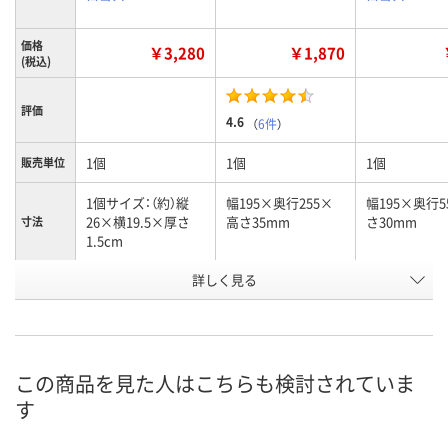
価格
￥3,280
￥1,870
(税込)
評価
4.6
（
6件
）
1個
1個
1個
販売単位
1個サイズ：（約）縦
幅195×奥行255×
幅195×奥行
26×横19.5×厚さ
高さ35mm
さ30mm
寸法
1.5cm
お申込番
詳しく見る
AWW2180
9624703
AXR8050
号
6点
あり
あり
在庫
8月9日（日）
8月9日（日）
8月9日（日）
お届け日
この商品を見た人はこちらも検討されていま
す
数量
数量
数量