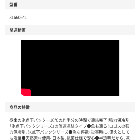
型番
81660641
関連動画
商品の特徴
従来の氷点下パックー16℃の約半分の時間で凍結完了！強力保冷剤
「氷点下パックシリーズ」の倍速凍結タイプ●魚も凍る！ロゴスの強
力保冷剤、氷点下パックシリーズ●急な停電・災害時に、備えとして
も活躍●天然素材使用、日本製、抗菌仕様で安心●半透明だから、凍