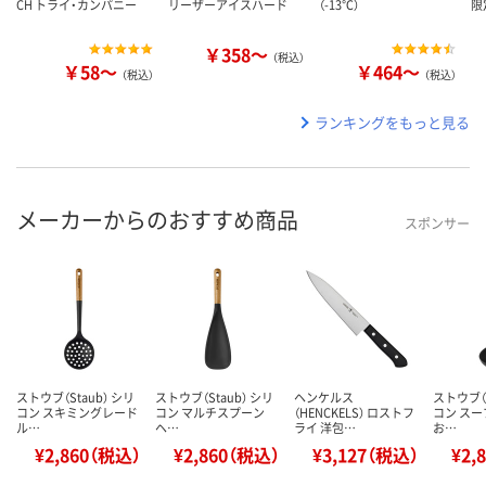
CH トライ・カンパニー
リーザーアイスハード
（-13℃）
限
￥358～
（税込）
￥58～
￥464～
（税込）
（税込）
ランキングをもっと見る
メーカーからのおすすめ商品
スポンサー
ストウブ（Staub） シリ
ストウブ（Staub） シリ
ヘンケルス
ストウブ（S
コン スキミングレード
コン マルチスプーン
（HENCKELS） ロストフ
コン ス
ル…
ヘ…
ライ 洋包…
お…
¥2,860（税込）
¥2,860（税込）
¥3,127（税込）
¥2,