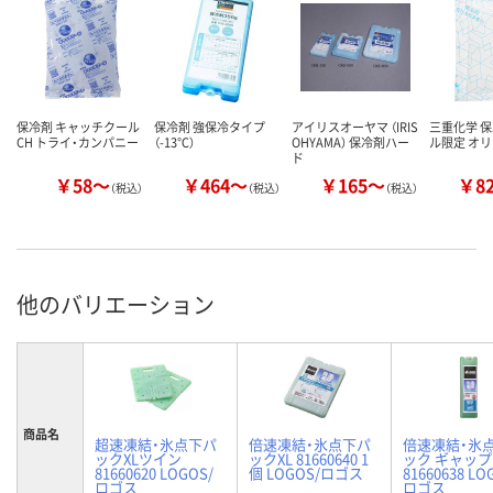
保冷剤 キャッチクール
保冷剤 強保冷タイプ
アイリスオーヤマ （IRIS
三重化学 保
CH トライ・カンパニー
（-13℃）
OHYAMA） 保冷剤ハー
ル限定 オ
ド
￥58～
￥464～
￥165～
￥8
（税込）
（税込）
（税込）
他のバリエーション
商品名
超速凍結・氷点下パ
倍速凍結・氷点下パ
倍速凍結・氷
ックXLツイン
ックXL 81660640 1
ック ギャッ
81660620 LOGOS/
個 LOGOS/ロゴス
81660638 LO
ロゴス
ロゴス