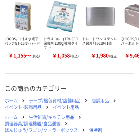
カゴへ
カゴへ
カ
LOGOS/ロゴス 氷点下
トラスコ中山 TRUSCO
トレードワン ステンレ
【LOGOS
パックGT-16度・ハード
保冷剤 1100g 強冷タイ
ス保冷剤 60194 1個
パー氷点下
プ …
￥1,155～
￥1,058
￥1,980
￥9,4
（税込）
（税込）
（税込）
この商品のカテゴリー
ホーム
テープ/梱包資材/店舗用品
店舗用品
イベント・装飾用品
イベント用品
ホーム
生活雑貨/キッチン用品
調理器具/調理機器/食品運搬
ばんじゅう/ワゴン/クーラーボックス
保冷剤