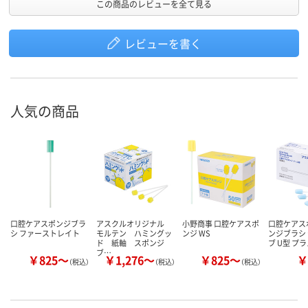
この商品のレビューを全て見る
レビューを書く
人気の商品
口腔ケアスポンジブラ
アスクルオリジナル
小野商事 口腔ケアスポ
口腔ケアス
シ ファーストレイト
モルテン ハミングッ
ンジ WS
ンジブラシ
ド 紙軸 スポンジ
ブ U型 プ
ブ…
￥825～
￥1,276～
￥825～
￥
（税込）
（税込）
（税込）