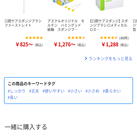
口腔ケアスポンジブラシ
アスクルオリジナル モ
【口腔ケアスポンジ】 スポ
口
ファーストレイト
ルテン ハミングッド
ンジブラシ Ciメディカル
ジ
紙軸 スポンジブ…
Ciス…
型
(
49件
)
￥825～
￥1,276～
￥1,288
（税込）
（税込）
（税込）
ランキングをもっと見る
この商品のキーワードタグ
#しっかり
#丈夫
#使いやすい
#小さい
#小さめ
#柔らかい
#長い
一緒に購入する