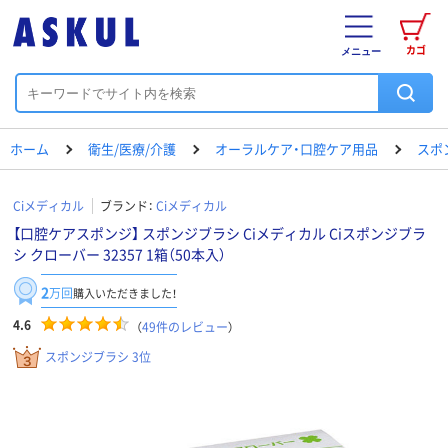
カゴ
メニュー
ホーム
衛生/医療/介護
オーラルケア・口腔ケア用品
スポ
Ciメディカル
ブランド：
Ciメディカル
【口腔ケアスポンジ】 スポンジブラシ Ciメディカル Ciスポンジブラ
シ クローバー 32357 1箱（50本入）
2
万回
購入いただきました！
4.6
（
49
件のレビュー
）
スポンジブラシ 3位