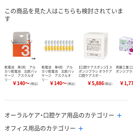
この商品を見た人はこちらも検討されていま
す
乾電池 単3形 アル
乾電池 単4形 アル
【口腔ケアスポンジ】 ス
斉藤工業 
カリ乾電池 北欧パッ
カリ乾電池 北欧パッ
ポンジブラシ オラケア
ポンジブラ
ケージ アスクルオ
ケージ アスクルオ
口腔ケアスポ…
リ…
リ…
￥140～
￥140～
￥5,886
￥1,7
（税込）
（税込）
（税込）
オーラルケア・口腔ケア用品のカテゴリー
オフィス用品のカテゴリー