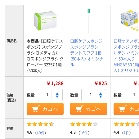
本商品：
【口腔ケアス
口腔ケアスポンジ
口腔ケアスポ
商品名
ポンジ】 スポンジブ
スポンジブラシ
スポンジブラ
ラシ Ciメディカル
デントスワブ 1箱
ルテン ハミ
Ciスポンジブラシ ク
（50本入） オリジナ
ド 50本入り
ローバー 32357 1箱
ル
MHGAS50 1
（50本入）
入） オリジナ
￥1,288
￥825
￥1
数量
数量
数量
価格
(税込)
カゴへ
カゴへ
カ
評価
4.6
4.3
4.4
（
49件
）
（
16件
）
（
7件
）