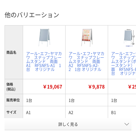
他のバリエーション
商品名
アール・エフ・ヤマカ
アール・エフ・ヤマカ
アール・エフ
ワ スナップフレー
ワ スナップフレー
ワ スナップ
ムスタンド 両面
ムスタンド 両面
ムスタンド（
A1 RFSNFS-A1 1
A2 RFSNFS-A2-
ースタンド） 
台 オリジナル
2 1台 オリジナル
面 RFSNFS-
台 オリジナ
価格
￥19,067
￥9,878
￥25
(税込)
1台
1台
1台
販売単位
A1
A2
B1
サイズ
詳しく見る
両面タイプ
両面タイプ
両面タイプ
タイプ
お申込番