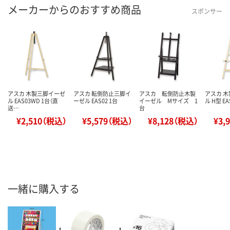
メーカーからのおすすめ商品
スポンサー
アスカ 木製三脚イーゼ
アスカ 転倒防止三脚イ
アスカ 転倒防止木製
アスカ 
ル EAS03WD 1台（直
ーゼル EAS02 1台
イーゼル Mサイズ 1
ル H型 E
送…
台
¥2,510（税込）
¥5,579（税込）
¥8,128（税込）
¥3,
一緒に購入する