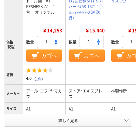
ド 片面 A1
【片面仕様/A1】 シル
イズ 1台
RFSNFSK-A1 1
バー 6758-1671 1台
台 オリジナル
61-799-89-2（直送
品）
￥14,253
￥15,440
￥15
数量
数量
数量
価格
(税込)
カゴへ
カゴへ
カ
評価
4.0
（
1件
）
アール・エフ・ヤマカ
ストア・エキスプレ
林製作所
メーカー
ワ
ス
A1
A1
A1
サイズ
詳しく見る
片面
仕様
カラーグ
シルバー系
シルバー系
グレー系