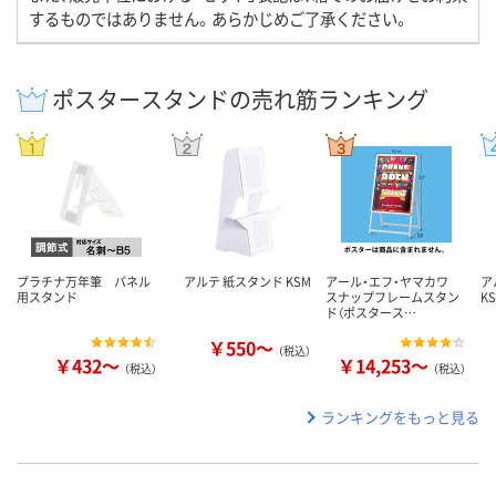
するものではありません。あらかじめご了承ください。
ポスタースタンドの売れ筋ランキング
プラチナ万年筆 パネル
アルテ 紙スタンド KSM
アール・エフ・ヤマカワ
ア
用スタンド
スナップフレームスタン
K
ド（ポスタース…
￥550～
（税込）
￥432～
￥14,253～
（税込）
（税込）
ランキングをもっと見る