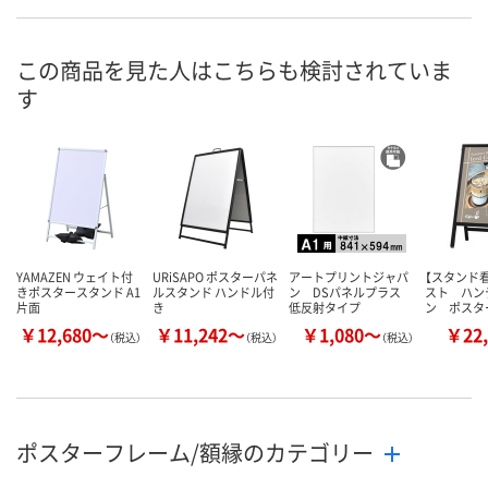
9646738
9720405
3494423
号
あり
入荷待ち
あり
在庫
この商品を見た人はこちらも検討されていま
す
8月8日（土）
8月8日（土）
お届け日
数量
数量
お取り扱い終了しま
した
カゴへ
カ
YAMAZEN ウェイト付
URiSAPO ポスターパネ
アートプリントジャパ
【スタンド
きポスタースタンド A1
ルスタンド ハンドル付
ン DSパネルプラス
スト ハン
片面
き
低反射タイプ
ン ポスタ
￥12,680～
￥11,242～
￥1,080～
￥22,
（税込）
（税込）
（税込）
ポスターフレーム/額縁のカテゴリー