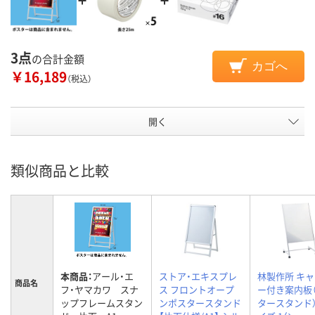
3点
の合計金額
カゴへ
￥16,189
（税込）
開く
類似商品と比較
本商品：
アール・エ
ストア・エキスプレ
林製作所 キ
商品名
フ・ヤマカワ スナ
ス フロントオープ
ー付き案内板
ップフレームスタン
ンポスタースタンド
タースタンド）