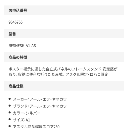
環境に配慮した材料を使用
商品
お申込番号
本体
省資源・省エネ・節水
9646765
分別・リサイクルしやすい設計
型番
独自の回収スキームがある
RFSNFSK-A1-AS
仕組
アスクルで資源循環している
商品の特徴
温室効果ガスなどの削減
ポスター掲示に適した自立式パネルのフレームスタンド!安定感が
この商品の環境配慮ポイントです。下記商品詳細「
あり、収納に便利な折りたたみ式。アスクル限定・ロハコ限定
アスクル商品環境スコア詳細／加点項目
」で確認できます。
商品仕様
メーカー：アール・エフ・ヤマカワ
ブランド：アール・エフ・ヤマカワ
カラー：シルバー
サイズ：A1
アスクル商品環境スコア：30