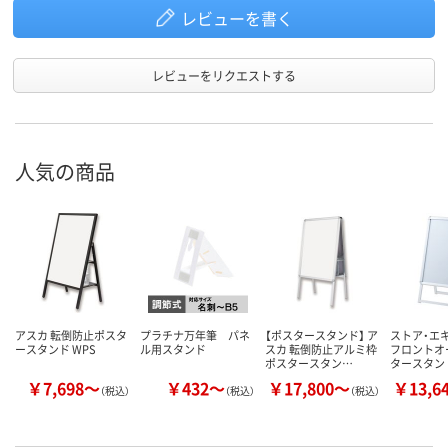
レビューを書く
レビューをリクエストする
人気の商品
アスカ 転倒防止ポスタ
プラチナ万年筆 パネ
【ポスタースタンド】 ア
ストア・エ
ースタンド WPS
ル用スタンド
スカ 転倒防止アルミ枠
フロントオ
ポスタースタン…
タースタン
￥7,698～
￥432～
￥17,800～
￥13,6
（税込）
（税込）
（税込）