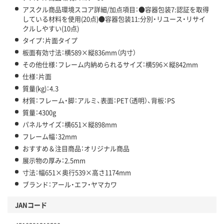
アスクル商品環境スコア詳細/加点項目：●容器包装7:認証を取得
している材料を使用(20点)●容器包装11:分別・リユース・リサイ
クルしやすい(10点)
タイプ：片面タイプ
板面有効寸法：横589×縦836mm（内寸）
その他仕様：フレーム内納められるサイズ：横596×縦842mm
仕様：片面
質量(kg)：4.3
材質：フレーム・脚：アルミ、表面：PET（透明）、背板：PS
質量：4300g
パネルサイズ：横651×縦898mm
フレーム幅：32mm
おすすめ＆注目商品：オリジナル商品
展示物の厚み：2.5mm
寸法：幅651×奥行539×高さ1174mm
ブランド：アール・エフ・ヤマカワ
JANコード