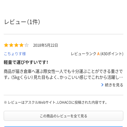
ループ
4300g
4.3kg
8.5kg
質量
レビュー（1件）
アスクル
商品環境
30
スコア
2018年5月22日
こちょりす様
レビューランク
A
(430ポイント)
軽量で運びやすいです！
商品が届き倉庫へ運ぶ際女性一人でも十分運ぶことができる重さで
す。（5kgくらい）見た目もよく、かっこいい感じでこれから活躍して
くれると思います。フレームの取り外しも内側から外側へフレーム
続きを見る
をひっくり返すような感じに動かすだけなので使い方も簡単でし
た。ですが、商品の説明書がフィルムのなかにあり、最初どのように
フレームをはずすのか手間取ってしまいました。QRコードを読み
※
レビューはアスクルWebサイト、LOHACOに投稿された内容です。
取ってやっと外せました。できればフィルムのなかではなく、梱包
されている箱の内側などに封筒に入れて貼り付けていただけるとよ
この商品のレビューを全て見る
りスムーズかなと思います。