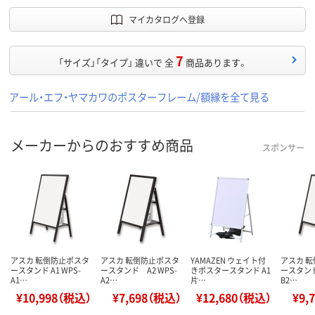
マイカタログへ登録
7
「サイズ」「タイプ」 違いで 全
商品あります。
アール・エフ・ヤマカワのポスターフレーム/額縁を全て見る
メーカーからのおすすめ商品
スポンサー
アスカ 転倒防止ポスタ
アスカ 転倒防止ポスタ
YAMAZEN ウェイト付
アスカ 
ースタンド A1 WPS-
ースタンド A2 WPS-
きポスタースタンド A1
ースタンド 
A1…
A2…
片…
B2…
¥10,998（税込）
¥7,698（税込）
¥12,680（税込）
¥9,