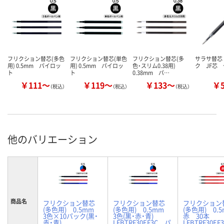
フリクション替芯(多色
フリクション替芯(単色
フリクション替芯(多
サラサ替芯
用) 0.5mm パイロッ
用) 0.5mm パイロッ
色・スリム0.38用)
ク JF芯
ト
ト
0.38mm パ…
￥111～
￥119～
￥133～
￥
（税込）
（税込）
（税込）
他のバリエーション
商品名
フリクション替芯
フリクション替芯
フリクション
(多色用) 0.5mm
(多色用) 0.5mm
(多色用) 0
3色×10パック(黒・
3色(黒・赤・青)
赤 30本
赤・青)
LFBTRF30EF3C パ
LFBTRF30E