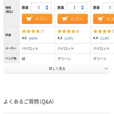
数量
数量
数量
価格
(税込)
カゴへ
カゴへ
カ
評価
4.0
4.5
4.4
（
48件
）
（
32件
）
（
31件
）
パイロット
パイロット
パイロット
メーカー
緑
グリーン
グリーン
インク色
詳しく見る
0.5mm
0.38mm、0.38ｍｍ
0.5mm、0.5
ボール径
3.6mm
3.6mm
6.0mm
軸径
ゲル
フリクションインキ
フリクション
インク種
類
（ゲルインク）
（ゲルインク）
よくあるご質問（Q&A）
アスクル
商品環境
45
40
45
スコア