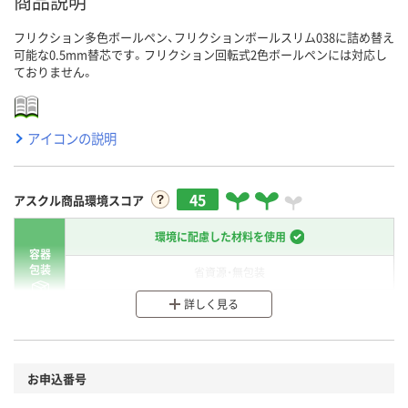
商品説明
フリクション多色ボールペン、フリクションボールスリム038に詰め替え
可能な0.5mm替芯です。フリクション回転式2色ボールペンには対応し
ておりません。
アイコンの説明
45
アスクル商品環境スコア
環境に配慮した材料を使用
容器
包装
省資源・無包装
詳しく見る
分別・リサイクルしやすい設計
環境に配慮した材料を使用
商品
お申込番号
本体
省資源・省エネ・節水