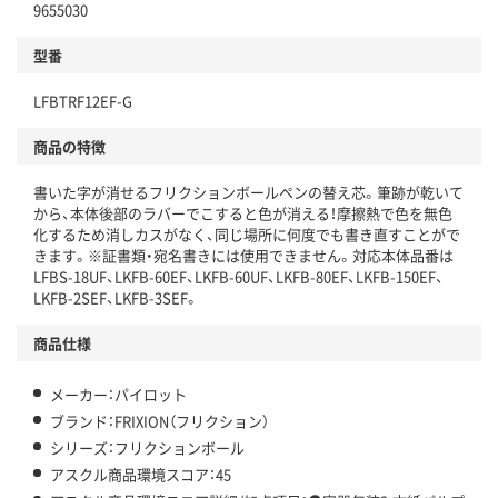
9655030
分別・リサイクルしやすい設計
型番
独自の回収スキームがある
LFBTRF12EF-G
仕組
アスクルで資源循環している
商品の特徴
温室効果ガスなどの削減
書いた字が消せるフリクションボールペンの替え芯。筆跡が乾いて
この商品の環境配慮ポイントです。下記商品詳細「
から、本体後部のラバーでこすると色が消える！摩擦熱で色を無色
アスクル商品環境スコア詳細／加点項目
」で確認できます。
化するため消しカスがなく、同じ場所に何度でも書き直すことがで
きます。※証書類・宛名書きには使用できません。対応本体品番は
LFBS-18UF、LKFB-60EF、LKFB-60UF、LKFB-80EF、LKFB-150EF、
LKFB-2SEF、LKFB-3SEF。
商品仕様
メーカー：パイロット
ブランド：FRIXION（フリクション）
シリーズ：フリクションボール
アスクル商品環境スコア：45