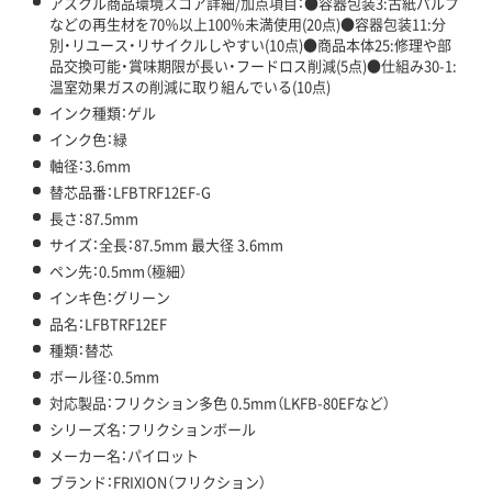
アスクル商品環境スコア詳細/加点項目：●容器包装3:古紙パルプ
などの再生材を70％以上100％未満使用(20点)●容器包装11:分
別・リユース・リサイクルしやすい(10点)●商品本体25:修理や部
品交換可能・賞味期限が長い・フードロス削減(5点)●仕組み30-1:
温室効果ガスの削減に取り組んでいる(10点)
インク種類：ゲル
インク色：緑
軸径：3.6mm
替芯品番：LFBTRF12EF-G
長さ：87.5mm
サイズ：全長：87.5mm 最大径 3.6mm
ペン先：0.5mm（極細）
インキ色：グリーン
品名：LFBTRF12EF
種類：替芯
ボール径：0.5mm
対応製品：フリクション多色 0.5mm（LKFB-80EFなど）
シリーズ名：フリクションボール
メーカー名：パイロット
ブランド：FRIXION（フリクション）