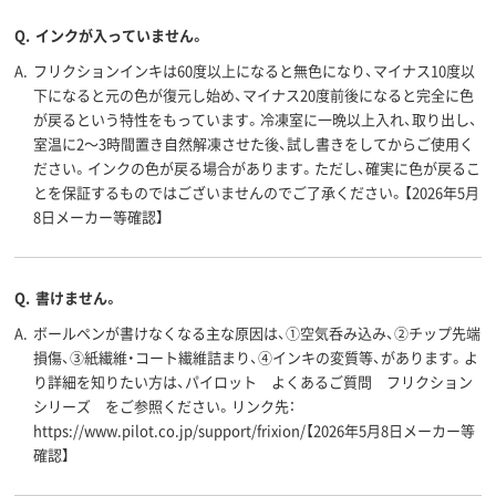
Q.
インクが入っていません。
A.
フリクションインキは60度以上になると無色になり、マイナス10度以
下になると元の色が復元し始め、マイナス20度前後になると完全に色
が戻るという特性をもっています。冷凍室に一晩以上入れ、取り出し、
室温に2～3時間置き自然解凍させた後、試し書きをしてからご使用く
ださい。インクの色が戻る場合があります。ただし、確実に色が戻るこ
とを保証するものではございませんのでご了承ください。【2026年5月
8日メーカー等確認】
Q.
書けません。
A.
ボールペンが書けなくなる主な原因は、①空気呑み込み、②チップ先端
損傷、③紙繊維・コート繊維詰まり、④インキの変質等、があります。よ
り詳細を知りたい方は、パイロット よくあるご質問 フリクション
シリーズ をご参照ください。リンク先：
https://www.pilot.co.jp/support/frixion/【2026年5月8日メーカー等
確認】