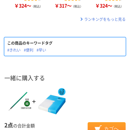
￥324～
￥317～
￥324～
（税込）
（税込）
（税込）
ランキングをもっと見る
この商品のキーワードタグ
#きれい
#便利
#早い
一緒に購入する
2点
の合計金額
カゴへ