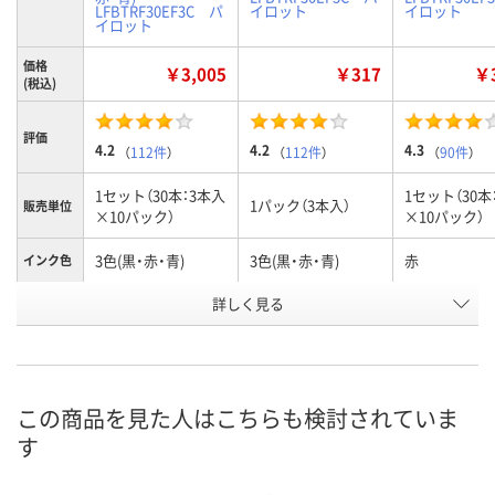
LFBTRF30EF3C パ
イロット
イロット
イロット
価格
￥3,005
￥317
￥3
(税込)
評価
4.2
4.2
4.3
（
112件
）
（
112件
）
（
90件
）
1セット（30本：3本入
1セット（30本
1パック（3本入）
販売単位
×10パック）
×10パック）
3色(黒・赤・青)
3色(黒・赤・青)
赤
インク色
お申込番
詳しく見る
1994379
8212733
1961117
号
あり
あり
あり
在庫
8月8日（土）
8月8日（土）
8月8日（土）
お届け日
この商品を見た人はこちらも検討されていま
す
数量
数量
数量