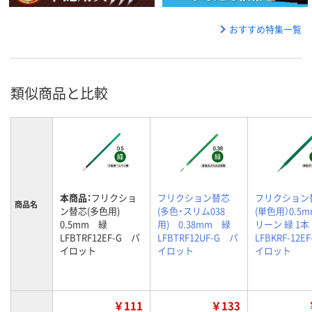
おすすめ特集一覧
類似商品と比較
本商品：
フリクショ
フリクション替芯
フリクション
商品名
ン替芯(多色用)
(多色・スリム038
(単色用）0.5m
0.5mm 緑
用) 0.38mm 緑
リーン 緑 1本
LFBTRF12EF-G パ
LFBTRF12UF-G パ
LFBKRF-12EF
イロット
イロット
イロット
￥111
￥133