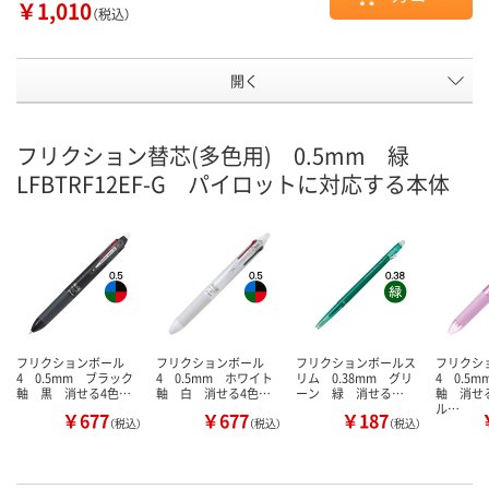
￥1,010
（税込）
開く
フリクション替芯(多色用) 0.5mm 緑
LFBTRF12EF-G パイロットに対応する本体
フリクションボール
フリクションボール
フリクションボールス
フリクシ
4 0.5mm ブラック
4 0.5mm ホワイト
リム 0.38mm グリ
4 0.5
軸 黒 消せる4色…
軸 白 消せる4色…
ーン 緑 消せる…
軸 消せ
ル…
￥677
￥677
￥187
（税込）
（税込）
（税込）