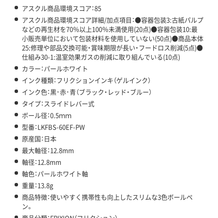
アスクル商品環境スコア：85
アスクル商品環境スコア詳細/加点項目：●容器包装3:古紙パルプ
などの再生材を70％以上100％未満使用(20点)●容器包装10:最
小販売単位において包装材料を使用していない(50点)●商品本体
25:修理や部品交換可能・賞味期限が長い・フードロス削減(5点)●
仕組み30-1:温室効果ガスの削減に取り組んでいる(10点)
カラー：パールホワイト
インク種類：フリクションインキ（ゲルインク）
インク色：黒･赤･青（ブラック・レッド・ブルー）
タイプ：スライドレバー式
ボール径：0.5ｍｍ
型番：LKFBS-60EF-PW
原産国：日本
最大軸径：12.8mm
軸径：12.8mm
軸色：パールホワイト軸
重量：13.8g
商品特徴：使いやすく携帯性も向上したスリムな3色ボールペ
ン。
商品分類：FRIXION（フリクション）