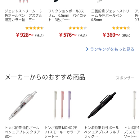
ジェットストリーム ３
フリクションボール3ス
三菱鉛筆 ジェットストリ
ア
色ボールペン アスクル
リム 0.5mm パイロッ
ーム 多色ボールペン
色
限定カラー軸 三…
ト 3色ボー…
0.5mm
0
￥928～
￥576～
￥360～
（税込）
（税込）
（税込）
ランキングをもっと見る
メーカーからのおすすめ商品
スポンサー
トンボ鉛筆 油性ボール
トンボ鉛筆 MONO（モ
トンボ鉛筆 油性ボール
トンボ鉛筆
ペン エアプレス クリア
ノ）スモーキーカラーア
ペン エアプレス フルブ
ノ）スモ
BC…
ソート…
ラック…
ソート…