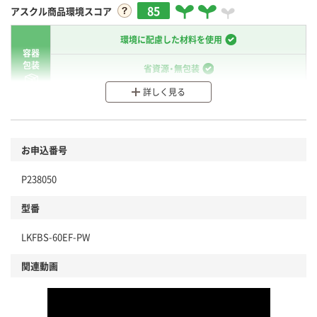
85
アスクル商品環境スコア
環境に配慮した材料を使用
容器
包装
省資源・無包装
詳しく見る
分別・リサイクルしやすい設計
環境に配慮した材料を使用
商品
お申込番号
本体
省資源・省エネ・節水
P238050
分別・リサイクルしやすい設計
型番
独自の回収スキームがある
LKFBS-60EF-PW
仕組
アスクルで資源循環している
関連動画
温室効果ガスなどの削減
この商品の環境配慮ポイントです。下記商品詳細「