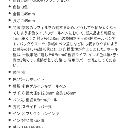
色数：3色
全長：145mm
長さ：145mm
特徴：複数のレフィルを収納するため、どうしても軸が太くなっ
てしまう多色タイプのボールペンにおいて、従来品より軸径を
1mm細くした最大径12.8mmの極細ボディの3色ボールペンで
す。バッグやスーツ、手帳のペン差しなどにも収まりやすいよう
に段差の無い先端形状に仕上げ、携帯性が向上しました。ボール
径は、一般筆記に適した0.5mmの極細タイプ、インキ色は黒・赤・
青の3色です。筆跡が乾いた後に、専用ラバーで消去してくださ
い。
替芯：有
色：パールホワイト
種類：多色ゲルインキボールペン
サイズ：最大径φ 12.8mm 全長 145mm
ペン先：極細 0.5mmボール
方式：スライドレバー式
インキ：フリクションインキ
インキ色：黒・赤・青
替芯：LFBTRF30EF