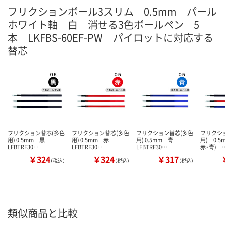
フリクションボール3スリム 0.5mm パール
ホワイト軸 白 消せる3色ボールペン 5
本 LKFBS-60EF-PW パイロットに対応する
替芯
フリクション替芯(多色
フリクション替芯(多色
フリクション替芯(多色
フリクシ
用) 0.5mm 黒
用) 0.5mm 赤
用) 0.5mm 青
用) 0.5
LFBTRF30…
LFBTRF30…
LFBTRF30…
赤・青) 
￥324
￥324
￥317
（税込）
（税込）
（税込）
類似商品と比較