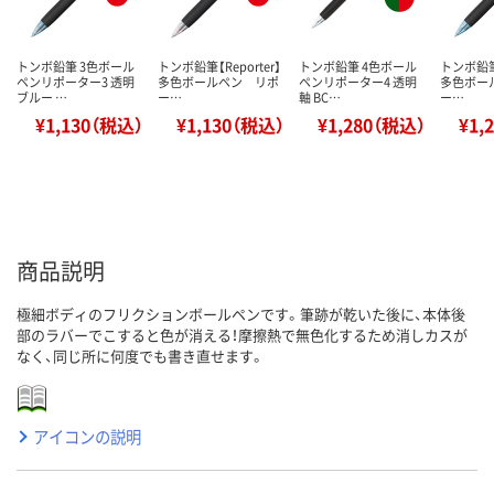
トンボ鉛筆 3色ボール
トンボ鉛筆【Reporter】
トンボ鉛筆 4色ボール
トンボ鉛筆【
ペンリポーター3 透明
多色ボールペン リポ
ペンリポーター4 透明
多色ボー
ブルー …
ー…
軸 BC…
ー…
¥1,130（税込）
¥1,130（税込）
¥1,280（税込）
¥1,
商品説明
極細ボディのフリクションボールペンです。筆跡が乾いた後に、本体後
部のラバーでこすると色が消える！摩擦熱で無色化するため消しカスが
なく、同じ所に何度でも書き直せます。
アイコンの説明