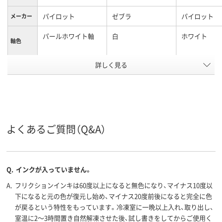
パイロット
ゼブラ
パイロット
メーカー
パールホワイト軸
白
ホワイト
軸色
詳しく見る
0.5mm、0.5ｍｍ
0.5mm
0.4mm
ボール径
3色
3色
3色
色数
フリクションインキ
水性顔料ゲルインク
水性顔料ゲル
インク種
類
（ゲルインク）
よくあるご質問（Q&A）
12.8mm
13.5mm
11mm
軸径
アスクル
Q.
インクが入っていません。
商品環境
85
65
スコア
A.
フリクションインキは60度以上になると無色になり、マイナス10度以
下になると元の色が復元し始め、マイナス20度前後になると完全に色
が戻るという特性をもっています。冷凍室に一晩以上入れ、取り出し、
室温に2～3時間置き自然解凍させた後、試し書きをしてからご使用く