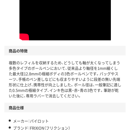
アスクル商品環境スコア詳細／加点項目
」で確認できます。
商品の特徴
複数のレフィルを収納するため、どうしても軸が太くなってしまう
多色タイプのボールペンにおいて、従来品より軸径を1mm細くし
た最大径12.8mmの極細ボディの3色ボールペンです。バッグやス
ーツ、手帳のペン差しなどにも収まりやすいように段差の無い先端
形状に仕上げ、携帯性が向上しました。ボール径は、一般筆記に適し
た0.5mmの極細タイプ、インキ色は黒・赤・青の3色です。筆跡が乾
いた後に、専用ラバーで消去してください。
商品仕様
メーカー：パイロット
ブランド：FRIXION（フリクション）