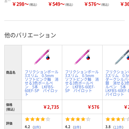
三…
￥298～
￥549～
￥576～
￥3
（税込）
（税込）
（税込）
他のバリエーション
フリクションボール
フリクションボール
フリクション
商品名
3スリム 0.5mm
3スリム 0.5mm
3スリム 0.
ソフトピンク軸 消
ソフトピンク軸 消
ダークシル
せる3色ボールペ
せる3色ボールペ
銀 消せる3
ン 5本 LKFBS-
ン LKFBS-60EF-
ルペン 5
60EF-SP パイロッ
SP パイロット
LKFBS-60E
ト
パイロット
価格
￥2,735
￥576
￥2
(税込)
評価
4.2
4.2
3.8
（
8件
）
（
8件
）
（
13件
）