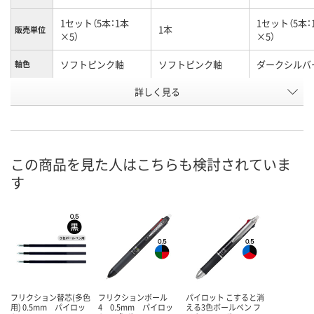
1セット（5本：1本
1セット（5本：
1本
販売単位
×5）
×5）
ソフトピンク軸
ソフトピンク軸
ダークシルバ
軸色
お申込番
詳しく見る
P238049
P213908
P238051
号
8点
あり
あり
在庫
8月8日（土）
8月8日（土）
8月8日（土）
お届け日
この商品を見た人はこちらも検討されていま
す
数量
数量
数量
カゴへ
カゴへ
カ
フリクション替芯(多色
フリクションボール
パイロット こすると消
用) 0.5mm パイロッ
4 0.5mm パイロッ
える3色ボールペン フ