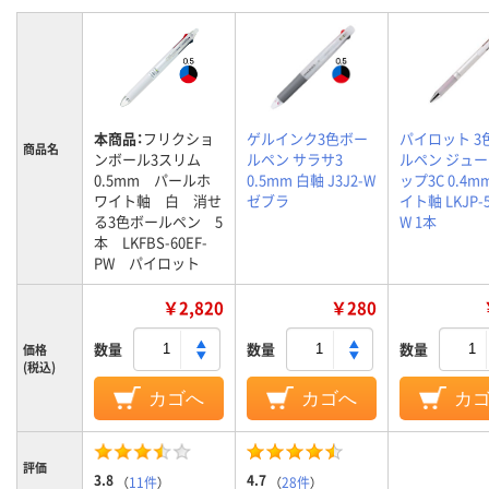
本商品：
フリクショ
ゲルインク3色ボー
パイロット 3
商品名
ンボール3スリム
ルペン サラサ3
ルペン ジュ
0.5mm パールホ
0.5mm 白軸 J3J2-W
ップ3C 0.4m
ワイト軸 白 消せ
ゼブラ
イト軸 LKJP-5
る3色ボールペン 5
W 1本
本 LKFBS-60EF-
PW パイロット
￥2,820
￥280
数量
数量
数量
価格
(税込)
カゴへ
カゴへ
カ
評価
3.8
4.7
（
11件
）
（
28件
）