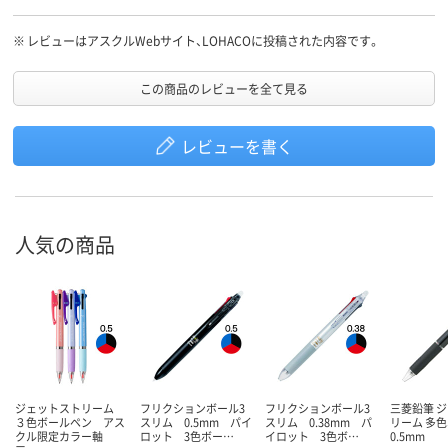
※
レビューはアスクルWebサイト、LOHACOに投稿された内容です。
この商品のレビューを全て見る
レビューを書く
人気の商品
ジェットストリーム
フリクションボール3
フリクションボール3
三菱鉛筆 
３色ボールペン アス
スリム 0.5mm パイ
スリム 0.38mm パ
リーム 多
クル限定カラー軸
ロット 3色ボー…
イロット 3色ボ…
0.5mm