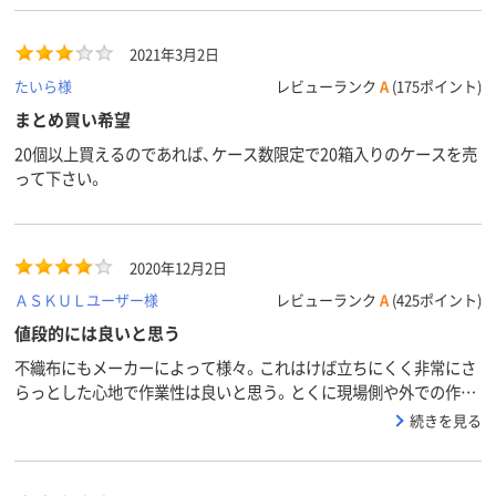
2021年3月2日
たいら様
レビューランク
A
(175ポイント)
まとめ買い希望
20個以上買えるのであれば、ケース数限定で20箱入りのケースを売
って下さい。
2020年12月2日
ＡＳＫＵＬユーザー様
レビューランク
A
(425ポイント)
値段的には良いと思う
不織布にもメーカーによって様々。これはけば立ちにくく非常にさ
らっとした心地で作業性は良いと思う。とくに現場側や外での作業
には重宝。ツルツルというのは毛羽立ちにくいというとらえ方で良
続きを見る
いのでは？男性としては伸ばしていなくても髭がどうしても不織布
内側に擦れるのですぐに毛羽立ち内側でがフガフガとかゆくなるの
で＾＾；。そういう意味ではセンターワイヤーもあり評価としては