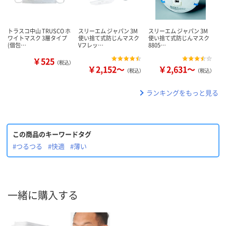
トラスコ中山 TRUSCO ホ
スリーエム ジャパン 3M
スリーエム ジャパン 3M
ワイトマスク 3層タイプ
使い捨て式防じんマスク
使い捨て式防じんマスク
(個包…
Vフレッ…
8805…
￥525
（税込）
￥2,152～
￥2,631～
（税込）
（税込）
ランキングをもっと見る
この商品のキーワードタグ
#つるつる
#快適
#薄い
一緒に購入する