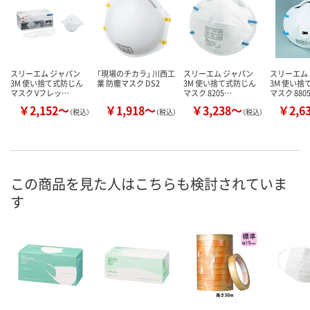
スリーエム ジャパン
「現場のチカラ」 川西工
スリーエム ジャパン
スリーエム
3M 使い捨て式防じん
業 防塵マスク DS2
3M 使い捨て式防じん
3M 使い捨
マスク Vフレッ…
マスク 8205…
マスク 880
￥2,152～
￥1,918～
￥3,238～
￥2,6
（税込）
（税込）
（税込）
この商品を見た人はこちらも検討されていま
す