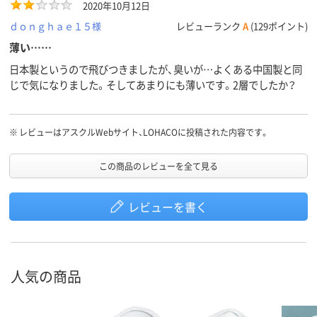
2020年10月12日
よい。もっと荒い不織布がよい人は他社のそれでどうぞ。
ｄｏｎｇｈａｅ１５様
レビューランク
A
(129ポイント)
薄い……
日本製というので飛びつきましたが、臭いが…よくある中国製と同
じで気になりました。そしてあまりにも薄いです。2層でしたか？
※
レビューはアスクルWebサイト、LOHACOに投稿された内容です。
この商品のレビューを全て見る
レビューを書く
人気の商品