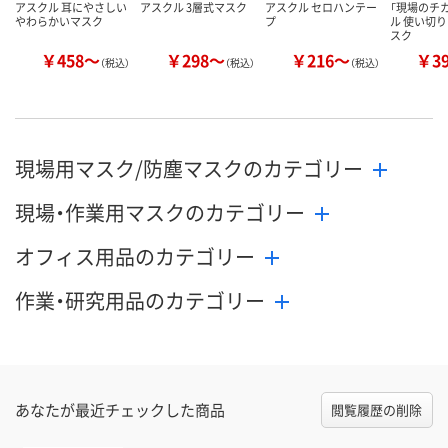
アスクル 耳にやさしい
アスクル 3層式マスク
アスクル セロハンテー
「現場のチカ
やわらかいマスク
プ
ル 使い切
スク
￥458～
￥298～
￥216～
￥3
（税込）
（税込）
（税込）
現場用マスク/防塵マスクのカテゴリー
現場・作業用マスクのカテゴリー
オフィス用品のカテゴリー
作業・研究用品のカテゴリー
あなたが最近チェックした商品
閲覧履歴の削除