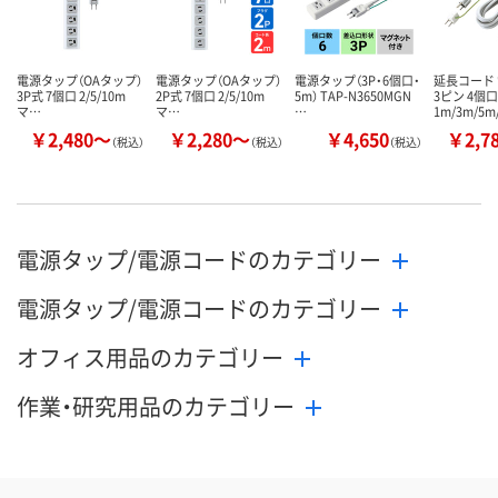
電源タップ（OAタップ）
電源タップ（OAタップ）
電源タップ（3P・6個口・
延長コード
3P式 7個口 2/5/10m
2P式 7個口 2/5/10m
5m） TAP-N3650MGN
3ピン 4個口
マ…
マ…
…
1m/3m/5m
￥2,480～
￥2,280～
￥4,650
￥2,7
（税込）
（税込）
（税込）
電源タップ/電源コードのカテゴリー
電源タップ/電源コードのカテゴリー
オフィス用品のカテゴリー
作業・研究用品のカテゴリー