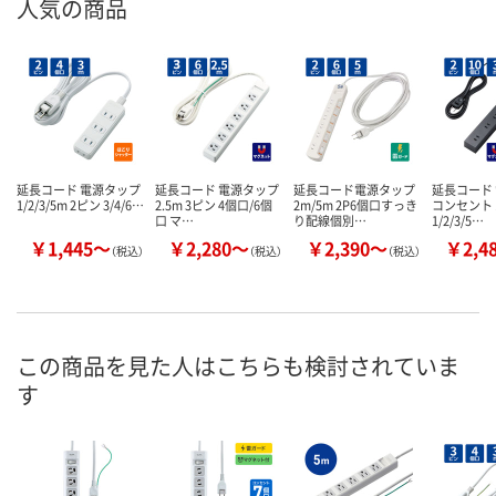
人気の商品
延長コード 電源タップ
延長コード 電源タップ
延長コード電源タップ
延長コード
1/2/3/5m 2ピン 3/4/6…
2.5m 3ピン 4個口/6個
2m/5m 2P6個口すっき
コンセント 
口 マ…
り配線個別…
1/2/3/5…
￥1,445～
￥2,280～
￥2,390～
￥2,4
（税込）
（税込）
（税込）
この商品を見た人はこちらも検討されていま
す