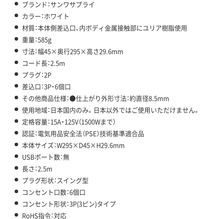
ブランド：サンワサプライ
カラー：ホワイト
材質：本体側差込口、内ボディ金属接触部にユリア樹脂使用
重量：585g
寸法：幅45×奥行295×高さ29.6mm
コード長：2.5m
プラグ：2P
差込口：3P・6個口
その他商品仕様：●仕上がり外形寸法：約直径8.5mm
使用地域：日本国内のみ。日本以外ではご使用いただけません。
定格容量：15A・125V（1500Wまで）
認証：電気用品安全法（PSE）技術基準適合品
本体サイズ：W295×D45×H29.6mm
USBポート数：無
長さ：2.5m
プラグ形状：スイング型
コンセント口数：6個口
コンセント形状：3P(3ピン)タイプ
RoHS指令：対応