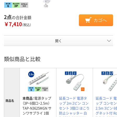
2点
の合計金額
カゴへ
￥7,410
（税込）
開く
類似商品と比較
本商品：
電源タップ
延長コード 電源タ
延長コード 
商品名
（3P・6個口・2.5m）
ップ 2m 2ピン コン
ップ コンセ
TAP-N3625MGN サ
セント 3個口 ほこり
2.5m 3ピン 
ンワサプライ 1個
防止シャッター 白
グネット付 Ro