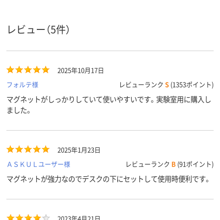
USBポー
無
無
無
ト数
レビュー（5件）
カラーグ
ホワイト系
ホワイト系
ホワイト系
ループ
アスクル
2025年10月17日
商品環境
スコア
フォルテ様
レビューランク
S
(1353ポイント)
マグネットがしっかりしていて使いやすいです。実験室用に購入し
ました。
2025年1月23日
ＡＳＫＵＬユーザー様
レビューランク
B
(91ポイント)
マグネットが強力なのでデスクの下にセットして使用時便利です。
2023年4月21日