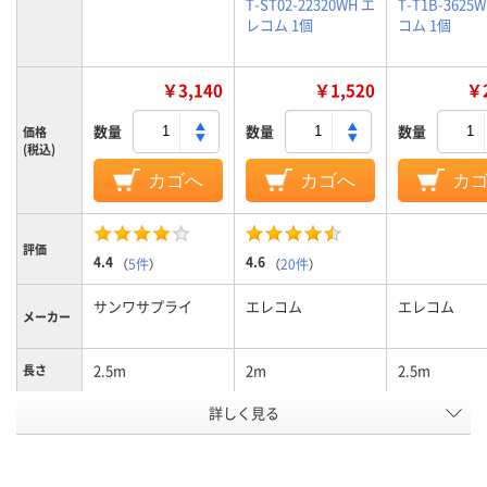
T-ST02-22320WH エ
T-T1B-3625
レコム 1個
コム 1個
￥3,140
￥1,520
￥2
数量
数量
数量
価格
(税込)
カゴへ
カゴへ
カ
評価
4.4
4.6
（
5件
）
（
20件
）
サンワサプライ
エレコム
エレコム
メーカー
2.5m
2m
2.5m
長さ
プラグ形
詳しく見る
スイング型
スイング型
ストレート型
状
コンセン
3P(3ピン)タイプ
2P(2ピン)タイプ
3P(3ピン)タ
ト形状