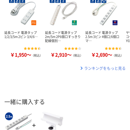
延長コード 電源タップ
延長コード電源タップ
延長コード 電源タップ
ヤ
1/2/3/5m 2ピン 3/4/6…
2m/5m 2P6個口すっきり
2.5m 3ピン 4個口/6個口
コ
配線個別…
マ…
Y0
￥1,950～
￥2,910～
￥2,690～
（税込）
（税込）
（税込）
ランキングをもっと見る
一緒に購入する