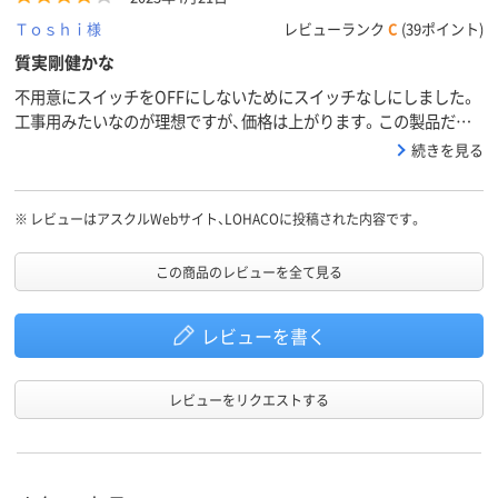
Ｔｏｓｈｉ様
レビューランク
C
(39ポイント)
質実剛健かな
不用意にスイッチをOFFにしないためにスイッチなしにしました。
工事用みたいなのが理想ですが、価格は上がります。この製品だと
コスパもいいのでは。理想はあと少しだけ筐体が小さいとデスク上
続きを見る
でも存在感なくていい。
※
レビューはアスクルWebサイト、LOHACOに投稿された内容です。
この商品のレビューを全て見る
レビューを書く
レビューをリクエストする