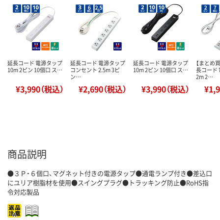
延長コード 電源タップ
延長コード 電源タップ
延長コード 電源タップ
【まとめ
10m 2ピン 10個口 ス…
コンセント 2.5m 3ピ
10m 2ピン 10個口 ス…
長コード
ン…
2m 2…
¥3,990（税込）
¥2,690（税込）
¥3,990（税込）
¥1,
商品説明
●３Ｐ・６個口、マグネット付きの電源タップ●通電ランプ付き●差込口
にユリア樹脂材を使用●スイングプラグ●トラッキング防止●RoHS指
令対応製品