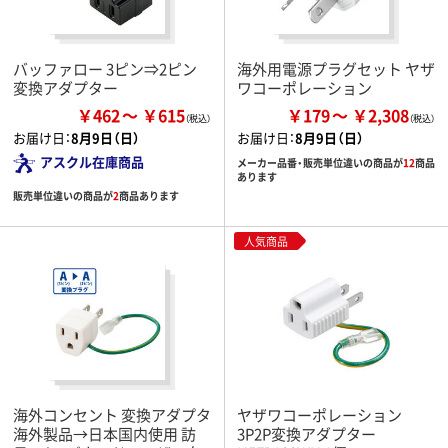
バッファロー 3ピン⇒2ピン
海外用電源プラグセット ヤザ
変換アダプター
ワコーポレーション
￥462
￥615
￥179
￥2,308
お届け日：
8月9日（日）
お届け日：
8月9日（日）
アスクル在庫商品
メーカー品番・販売単位違いの商品が
12
商品
あります
販売単位違いの商品が
2
商品あります
人気商品
海外コンセント 変換アダプタ
ヤザワコーポレーション
海外製品→日本国内使用 訪
3P2P変換アダプター