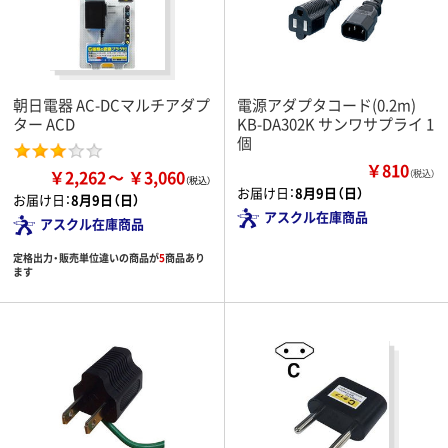
朝日電器 AC-DCマルチアダプ
電源アダプタコード(0.2m)
ター ACD
KB-DA302K サンワサプライ 1
個
￥810
￥2,262
￥3,060
（税込）
お届け日：
8月9日（日）
お届け日：
8月9日（日）
アスクル在庫商品
アスクル在庫商品
定格出力・販売単位違いの商品が
5
商品あり
ます