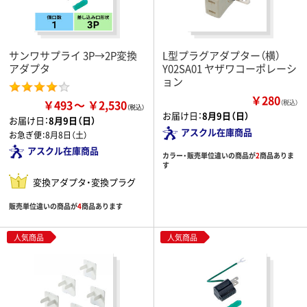
サンワサプライ 3P→2P変換
L型プラグアダプター（横）
アダプタ
Y02SA01 ヤザワコーポレーシ
ョン
￥280
￥493
￥2,530
（税込）
お届け日：
8月9日（日）
お届け日：
8月9日（日）
アスクル在庫商品
お急ぎ便：
8月8日（土）
アスクル在庫商品
カラー・販売単位違いの商品が
2
商品ありま
す
変換アダプタ・変換プラグ
販売単位違いの商品が
4
商品あります
人気商品
人気商品