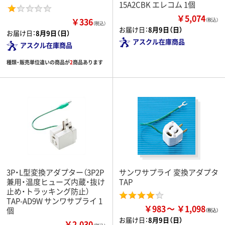
15A2CBK エレコム 1個
￥5,074
￥336
（税込）
（税込）
お届け日：
8月9日（日）
お届け日：
8月9日（日）
アスクル在庫商品
アスクル在庫商品
種類・販売単位違いの商品が
2
商品あります
3P・L型変換アダプター（3P2P
サンワサプライ 変換アダプタ
兼用・温度ヒューズ内蔵・抜け
TAP
止め・トラッキング防止）
TAP-AD9W サンワサプライ 1
￥983
￥1,098
個
お届け日：
8月9日（日）
￥2,030