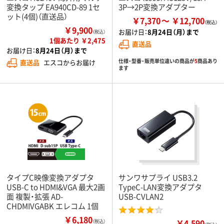
変換タップ EA940CD-89 1セ
3P→2P変換アダプター
ット(4個)（直送品）
￥7,370
￥12,700
￥9,900
お届け日：
8月24日（月）まで
（税込）
1個あたり ￥2,475
直送品
お届け日：
8月24日（月）まで
仕様・型番・販売単位違いの商品が
5
商品あり
直送品
エスコからお届け
ます
タイプC映像変換アダプタ
サンワサプライ USB3.2
USB-C to HDMI&VGA 最大2画
TypeC-LAN変換アダプタ
面 複製・拡張 AD-
USB-CVLAN2
CHDMIVGABK エレコム 1個
￥6,180
￥4,590
（税込）