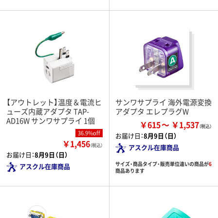
【アウトレット】温度＆電流ヒ
サンワサプライ 海外電源変換
ューズ内蔵アダプタ TAP-
アダプタ エレプラグW
AD16W サンワサプライ 1個
￥615
￥1,537
36.9%off
お届け日：
8月9日（日）
￥1,456
（税込）
アスクル在庫商品
お届け日：
8月9日（日）
サイズ・商品タイプ・販売単位違いの商品が
6
アスクル在庫商品
商品あります