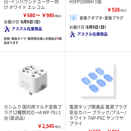
日・インバウンドユーザー向
H5FP100WH 1個
け ホワイト エレコム
￥528
（税込）
￥680
￥980
変換アダプタ・変換プラグ
お届け日：
8月9日（日）
お届け日：
8月9日（日）
アスクル在庫商品
アスクル在庫商品
定格・商品タイプ・販売単位違いの商品が
5
商
品あります
カシムラ 国内用マルチ変換プ
電源タップ関連品 電源プラグ
ラグ12種類対応→A WP-79J 1
安全カバー ブラック/ブルー/
台（直送品）
ホワイト TAP-PSC サンワサ
プライ
￥2,545
（税込）