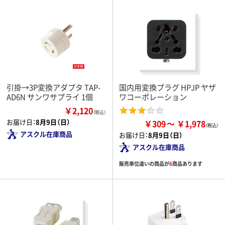
引掛→3P変換アダプタ TAP-
国内用変換プラグ HPJP ヤザ
AD6N サンワサプライ 1個
ワコーポレーション
￥2,120
（税込）
お届け日：
8月9日（日）
￥309
￥1,978
アスクル在庫商品
お届け日：
8月9日（日）
アスクル在庫商品
販売単位違いの商品が
6
商品あります