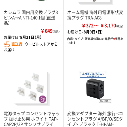
カシムラ 国内用変換プラグ3
オーム電機 海外用電源形状変
ビンA→A NTI-140 1個（直送
換プラグ TRA-A08
品）
￥372
￥3,170
￥649
お届け日：
8月9日（日）
（税込）
お届け日：
8月31日（月）
内容・タイプ・販売単位違いの商品が
9
商品あ
ります
直送品
ウービルストアから
お届け
電源タップ コンセントキャッ
変換アダプター 海外 旅行 <コ
プ 抜け止め用 ホワイト TAP-
ンセントプラグ A/BF/O/SEタ
CAP2P/3P サンワサプライ
イプ> ブラック T-HPAM-