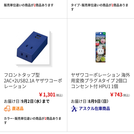
販売単位違いの商品が
2
商品あります
タイプ・販売単位違いの商品が
2
商品ありま
す
フロントタップ型
ヤザワコーポレーション 海外
2AC+2USB2.1A ヤザワコーポ
用変換プラグ Aタイプ 2個口
レーション
コンセント付 HPU1 1個
￥1,301
￥743
（税込）
（税込）
お届け日：
9月2日（水）まで
お届け日：
8月9日（日）
直送品
アスクル在庫商品
カラー・販売単位違いの商品が
2
商品ありま
す