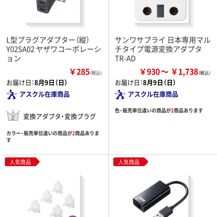
L型プラグアダプター（縦）
サンワサプライ 日本専用マル
Y02SA02 ヤザワコーポレーシ
チタイプ電源変換アダプタ
ョン
TR-AD
￥285
￥930
￥1,738
（税込）
お届け日：
8月9日（日）
お届け日：
8月9日（日）
アスクル在庫商品
アスクル在庫商品
色・販売単位違いの商品が
2
商品あります
変換アダプタ・変換プラグ
カラー・販売単位違いの商品が
2
商品ありま
す
人気商品
人気商品