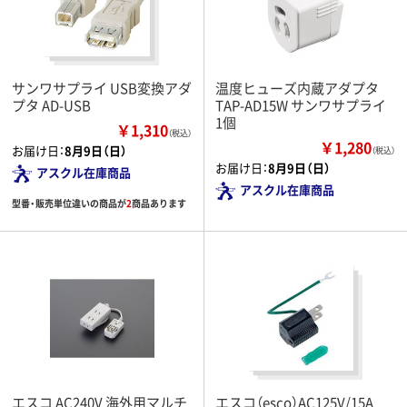
サンワサプライ USB変換アダ
温度ヒューズ内蔵アダプタ
プタ AD-USB
TAP-AD15W サンワサプライ
1個
￥1,310
（税込）
￥1,280
お届け日：
8月9日（日）
（税込）
お届け日：
8月9日（日）
アスクル在庫商品
アスクル在庫商品
型番・販売単位違いの商品が
2
商品あります
エスコ AC240V 海外用マルチ
エスコ（esco）AC125V/15A