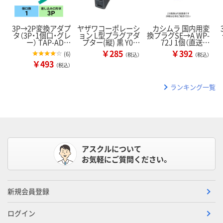
3P→2P変換アダプ
ヤザワコーポレーシ
カシムラ 国内用変
タ（3P・1個口・グレ
ョン L型プラグアダ
換プラグSE→A WP-
ー） TAP-AD…
プター(縦) 黒 Y0…
72J 1個（直送…
￥285
￥392
(
6
)
（税込）
（税込）
￥493
（税込）
ランキング一覧
アスクルについて
お気軽にご質問ください。
新規会員登録
ログイン