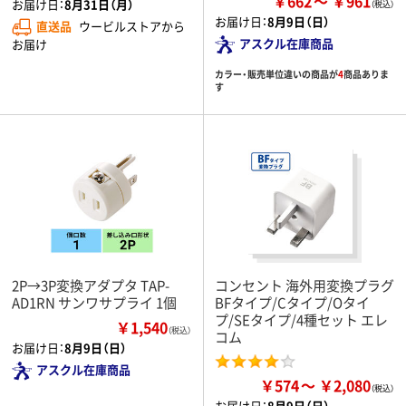
￥662
￥961
お届け日：
8月31日（月）
お届け日：
8月9日（日）
直送品
ウービルストアから
アスクル在庫商品
お届け
カラー・販売単位違いの商品が
4
商品ありま
す
2P→3P変換アダプタ TAP-
コンセント 海外用変換プラグ
AD1RN サンワサプライ 1個
BFタイプ/Cタイプ/Oタイ
プ/SEタイプ/4種セット エレ
￥1,540
（税込）
コム
お届け日：
8月9日（日）
アスクル在庫商品
￥574
￥2,080
お届け日：
8月9日（日）