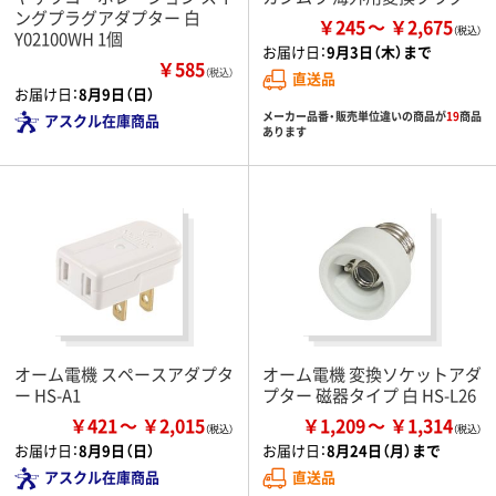
ングプラグアダプター 白
￥245
￥2,675
Y02100WH 1個
お届け日：
9月3日（木）まで
￥585
（税込）
直送品
お届け日：
8月9日（日）
メーカー品番・販売単位違いの商品が
19
商品
アスクル在庫商品
あります
オーム電機 スペースアダプタ
オーム電機 変換ソケットアダ
ー HS-A1
プター 磁器タイプ 白 HS-L26
￥421
￥2,015
￥1,209
￥1,314
お届け日：
8月9日（日）
お届け日：
8月24日（月）まで
アスクル在庫商品
直送品