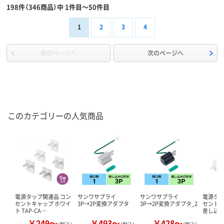
198件（346商品）中 1件目～50件目
1
2
3
4
前のページへ
次のページへ
このカテゴリーの人気商品
電源タップ関連品 コン
サンワサプライ
サンワサプライ
電源タッ
セントキャップ ホワイ
3P→2P変換アダプタ
3P→2P変換アダプタ_2
セントキャ
ト TAP-CA…
差し込
￥249～
￥493～
￥428～
￥