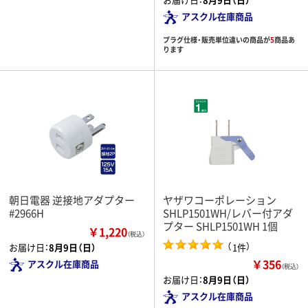
アスクル在庫商品
プラグ仕様・販売単位違いの商品が
5
商品あ
ります
朝日電器 逆接地アダプター
ヤザワコーポレーション
#2966H
SHLP1501WH/レバー付アダ
プター SHLP1501WH 1個
￥1,220
（税込）
（
）
1件
お届け日：
8月9日（日）
￥356
アスクル在庫商品
（税込）
お届け日：
8月9日（日）
アスクル在庫商品