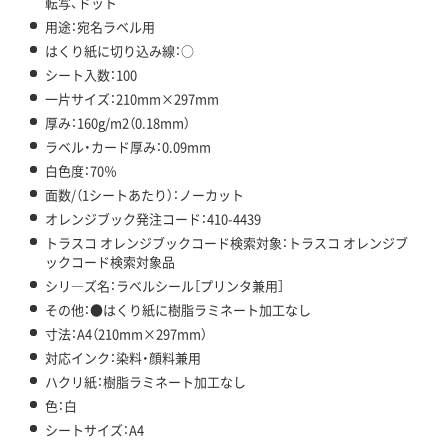
転写、ドット
用途：宛名ラベル用
はくり紙に切り込み線：○
シート入数：100
一片サイズ：210mm×297mm
厚み：160g/m2（0.18mm）
ラベル・カード厚み：0.09mm
白色度：70％
面数/（1シートあたり）：ノーカット
オレンジブック発注コード：410-4439
トラスコ オレンジブックコード検索対象：トラスコ オレンジブ
ックコード検索対象品
シリ―ズ名：ラベルシール［プリンタ兼用］
その他：●はくり紙に樹脂ラミネート加工なし
寸法：A4（210mm×297mm）
対応インク：染料・顔料兼用
ハクリ紙：樹脂ラミネート加工なし
色：白
シートサイズ：A4