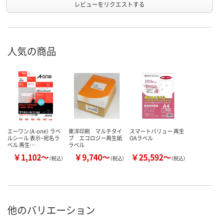
レビューをリクエストする
人気の商品
エーワン（A-one） ラベ
東洋印刷 マルチタイ
スマートバリュー 再生
ルシール 表示・宛名ラ
プ エコロジー再生紙
OAラベル
ベル 再生…
ラベル
￥1,102～
￥9,740～
￥25,592～
（税込）
（税込）
（税込）
他のバリエーション