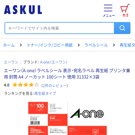
カゴ
メニュー
ホーム
トナー/インク/コピー用紙
ラベルシール
再生紙
エーワン
ブランド：
A-one（エーワン）
エーワン（A-one）ラベルシール 表示・宛名ラベル 再生紙 プリンタ兼
用 封筒 A4 ノーカット 100シート 徳用 31332×3袋
4.0
（
2
件のレビュー
）
ランキングを見る：
再生紙タイプ