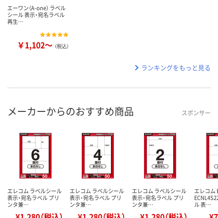
エーワン（A-one） ラベル
シール 表示・宛名ラベル
再生…
￥1,102～
（税込）
ランキングをもっと見る
メーカーからのおすすめ商品
スポンサー
エレコム ラベルシール
エレコム ラベルシール
エレコム ラベルシール
エレコム 
表示・宛名ラベル プリ
表示・宛名ラベル プリ
表示・宛名ラベル プリ
ECNL4S
ンタ兼…
ンタ兼…
ンタ兼…
ル 表…
¥1,280（税込）
¥1,280（税込）
¥1,280（税込）
¥