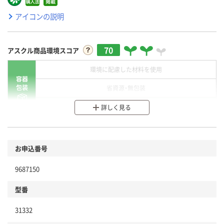
アイコンの説明
70
アスクル商品環境スコア
環境に配慮した材料を使用
容器
包装
省資源・無包装
分別・リサイクルしやすい設計
詳しく見る
環境に配慮した材料を使用
商品
お申込番号
本体
省資源・省エネ・節水
9687150
分別・リサイクルしやすい設計
型番
独自の回収スキームがある
31332
仕組
アスクルで資源循環している