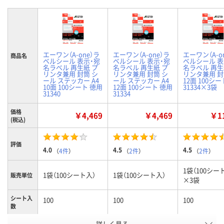
エーワン（A-one）ラ
エーワン（A-one）ラ
エーワン（A-o
商品名
ベルシール 表示・宛
ベルシール 表示・宛
ベルシール 表
名ラベル 再生紙 プ
名ラベル 再生紙 プ
名ラベル 再生
リンタ兼用 封筒 シ
リンタ兼用 封筒 シ
リンタ兼用 封筒
ール ステッカー A4
ール ステッカー A4
12面 100シ
10面 100シート 徳用
12面 100シート 徳用
31334×3袋
31340
31334
価格
￥4,469
￥4,469
￥11
(税込)
評価
4.0
4.5
4.5
（
4件
）
（
2件
）
（
2件
）
1袋（100シー
1袋（100シート入）
1袋（100シート入）
販売単位
×3袋
シート入
100
100
100
数
詳しく見る