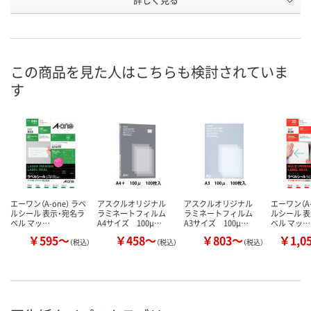
10面
12面
12面
ラベルサ
イズ
（86.4×50.8mm）
（86.4×42.3mm）
（86.4×42.3
お申込番
9502273
9502246
9687098
号
この商品を見た人はこちらも検討されていま
あり
あり
3点
在庫
す
8月8日（土）
8月8日（土）
8月8日（土）
お届け日
数量
数量
数量
カゴへ
カゴへ
カ
エーワン（A-one） ラベ
アスクルオリジナル
アスクルオリジナル
エーワン（A-
ルシール 表示・宛名ラ
ラミネートフィルム
ラミネートフィルム
ルシール 
ベル マッ…
A4サイズ 100μ…
A3サイズ 100μ…
ベル マッ…
￥595～
￥458～
￥803～
￥1,0
（税込）
（税込）
（税込）