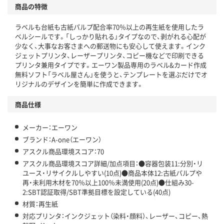
商品の特徴
温室効果ガスなどの削減
ラベルも台紙も古紙パルプ配合率70％以上の再生紙を使用したラ
この商品の環境配慮ポイントです。下記商品詳細「
ベルシールです。「しっかり貼れる」タイプなので、剥がれる心配が
アスクル商品環境スコア詳細／加点項目
」で確認できます。
少なく、大事なお客さまへの郵送物にも安心して使えます。インク
ジェットプリンタ、レーザープリンタ、コピー機などで印刷できる
プリンタ兼用タイプです。エーワン製品専用のラベル&カード作成
無料ソフト「ラベル屋さん」を使うと、テンプレートを選ぶだけでオ
リジナルのデザインを簡単に作成できます。
商品仕様
メーカー：エーワン
ブランド：A-one（エーワン）
アスクル商品環境スコア：70
アスクル商品環境スコア詳細/加点項目：●容器包装11:分別・リ
ユース・リサイクルしやすい(10点)●商品本体12:古紙パルプや
再・未利用木材を70％以上100％未満使用(20点)●仕組み30-
2:SBT認証取得/SBT準拠目標を設定している(40点)
材質：再生紙
対応プリンタ：インクジェット（染料・顔料）、レーザー、コピー、熱