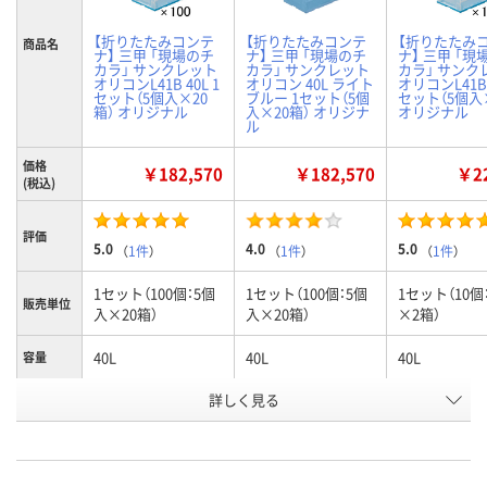
【折りたたみコンテ
【折りたたみコンテ
【折りたたみ
商品名
ナ】 三甲 「現場のチ
ナ】 三甲 「現場のチ
ナ】 三甲 「現
カラ」 サンクレット
カラ」 サンクレット
カラ」 サンク
オリコンL41B 40L 1
オリコン 40L ライト
オリコンL41B 
セット（5個入×20
ブルー 1セット（5個
セット（5個入
箱） オリジナル
入×20箱） オリジナ
オリジナル
ル
価格
￥182,570
￥182,570
￥22
(税込)
評価
5.0
4.0
5.0
（
1件
）
（
1件
）
（
1件
）
1セット（100個：5個
1セット（100個：5個
1セット（10個
販売単位
入×20箱）
入×20箱）
×2箱）
40L
40L
40L
容量
詳しく見る
フタ一体
フタ一体
フタ一体
タイプ
ライトブルー/透明
ライトブルー
ライトブルー
カラー
お申込番