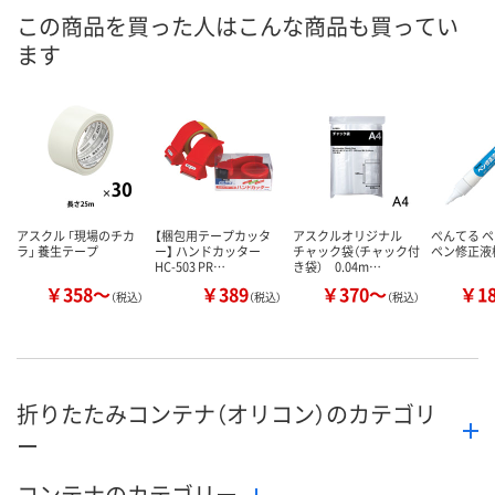
9695447
9695680
9695429
号
この商品を買った人はこんな商品も買ってい
ます
2点
1点
あり
在庫
8月11日（火）
8月11日（火）
8月11日（火）
お届け日
数量
数量
数量
カゴへ
カゴへ
カ
アスクル 「現場のチカ
【梱包用テープカッタ
アスクルオリジナル
ぺんてる ペ
ラ」 養生テープ
ー】 ハンドカッター
チャック袋（チャック付
ペン修正液
HC-503 PR…
き袋） 0.04m…
￥358～
￥389
￥370～
￥1
（税込）
（税込）
（税込）
折りたたみコンテナ（オリコン）のカテゴリ
ー
コンテナのカテゴリー