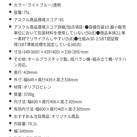
カラー：ライトブルー/透明
容量：75L
アスクル商品環境スコア：95
アスクル商品環境スコア詳細/加点項目：●容器包装10:最小販売
単位において包装材料を使用していない(50点)●商品本体21:単
一素材でリサイクルしやすい(5点)●仕組み30-2:SBT認証取
得/SBT準拠目標を設定している(40点)
寸法：649（600）×439（405）×338（305）mm
その他：オールプラスチック製。段バラシ機・組み立て機・マテハ
ン対応。
奥行：439mm
外寸：幅649×奥行439×高さ338mm
材質：ポリプロピレン
質量：3700g
内寸法：幅600×奥行406×高さ305mm
有効内寸法：幅600×奥行405×高さ305mm
おすすめ＆注目商品：オリジナル商品
内容量：74.1L
幅：649mm