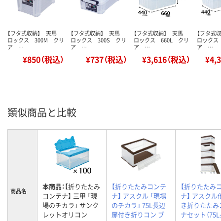
【フタ式収納】 天馬
【フタ式収納】 天馬
【フタ式収納】 天馬
【フタ式
ロックス 300M クリ
ロックス 300S クリ
ロックス 660L クリ
ロックス 
ア …
ア …
ア …
ア …
¥850（税込）
¥737（税込）
¥3,616（税込）
¥4,
類似商品と比較
本商品：
【折りたたみ
【折りたたみコンテ
【折りたたみ
商品名
コンテナ】 三甲 「現
ナ】 アスクル 「現場
ナ】 アスクル
場のチカラ」 サンク
のチカラ」 75L長辺
き折りたたみ
レットオリコン
扉付き折りコン ブ
ナセット（75L