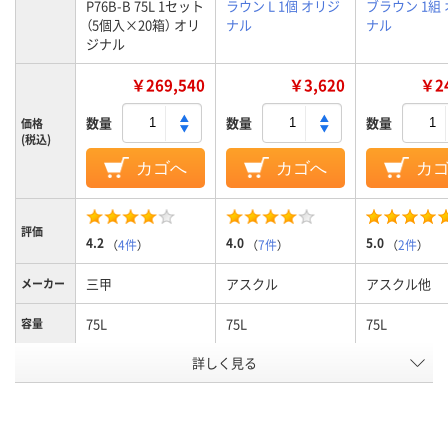
P76B-B 75L 1セット
ラウン L 1個 オリジ
ブラウン 1組
（5個入×20箱） オリ
ナル
ナル
ジナル
￥269,540
￥3,620
￥24
数量
数量
数量
価格
(税込)
カゴへ
カゴへ
カ
評価
4.2
4.0
5.0
（
4件
）
（
7件
）
（
2件
）
三甲
アスクル
アスクル他
メーカー
75L
75L
75L
容量
詳しく見る
クリア（透明）系、ブ
ブラウン系
ブラウン系
カラーグ
ループ
ルー系
ポリプロピレン
ポリプロピレ
材質