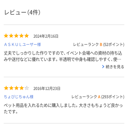
アスクル
商品環境
95
55
レビュー（4件）
スコア
2024年2月16日
ＡＳＫＵＬユーザー様
レビューランク
B
(52ポイント)
丈夫でしっかりした作りですので、イベント会場への資材の持ち込
みや送付などに優れています。半透明で中身も確認しやすく、使用
しない時は畳めるので倉庫の邪魔にもなりません。
続きを見る
2016年12月23日
ちょびじちゅん様
レビューランク
A
(293ポイント)
ペット用品を入れるために購入しました。大きさもちょうど良かっ
たです。