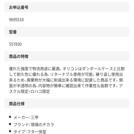
商品
お申込番号
本体
省資源・省エネ・節水
9695518
分別・リサイクルしやすい設計
型番
独自の回収スキームがある
557830
仕組
アスクルで資源循環している
商品の特徴
温室効果ガスなどの削減
優れた強度で物流用途に最適。オリコンはダンボールケースと比較
この商品の環境配慮ポイントです。下記商品詳細「
して耐久性に優れる為、リターナブル使用が可能。繰り返し使用出
アスクル商品環境スコア詳細／加点項目
」で確認できます。
来るため、廃棄物が大幅に削減出来る環境に配慮した商品です。側
面が半透明の為、内容物が簡単に確認出来て作業性も抜群です。ア
スクル限定・ロハコ限定
商品仕様
メーカー：三甲
ブランド：現場のチカラ
タイプ：フタ一体型