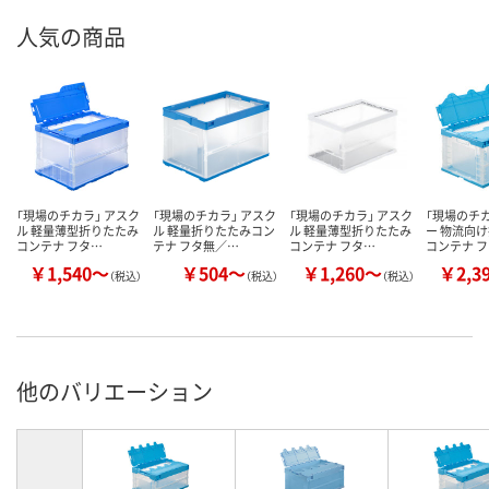
人気の商品
「現場のチカラ」 アスク
「現場のチカラ」 アスク
「現場のチカラ」 アスク
「現場のチカ
ル 軽量薄型折りたたみ
ル 軽量折りたたみコン
ル 軽量薄型折りたたみ
ー 物流向
コンテナ フタ…
テナ フタ無／…
コンテナ フタ…
コンテナ 
￥1,540～
￥504～
￥1,260～
￥2,3
（税込）
（税込）
（税込）
他のバリエーション