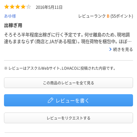
2016年5月11日
あゆ様
レビューランク
B
(55ポイント)
出稼ぎ用
そろそろ半年程度出稼ぎに行く予定です。何せ離島のため、現地調
達もままならず（商店とJAがある程度）。現在荷物を梱包中。ほぼ満
足。でも輸送（ユーパックの１６０サイズ？）に耐えられるかどうか
続きを見る
です。一応、バンドは気休めでもやってみようと思います。色は良か
った（水色）。中が透けて見えるのも良さそう。
※
レビューはアスクルWebサイト、LOHACOに投稿された内容です。
この商品のレビューを全て見る
レビューを書く
レビューをリクエストする