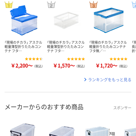
「現場のチカラ」 アスクル
「現場のチカラ」 アスクル
「現場のチカラ」 アスクル
「
軽量薄型折りたたみコン
軽量薄型折りたたみコン
軽量折りたたみコンテナ
長
テナ フタ…
テナ フタ…
フタ無／…
折
￥2,200～
￥1,570～
￥1,720～
（税込）
（税込）
（税込）
ランキングをもっと見る
メーカーからのおすすめ商品
スポンサー