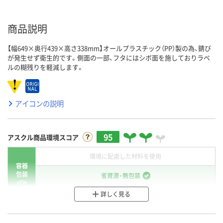
商品説明
【幅649×奥行439×高さ338mm】オールプラスチック（PP）製の為、錆び
が発生せず衛生的です。側面の一部、フタにはシボ面を施しておりラベ
ルの糊残りを軽減します。
アイコンの説明
95
アスクル商品環境スコア
環境に配慮した材料を使用
容器
包装
省資源・無包装
詳しく見る
分別・リサイクルしやすい設計
環境に配慮した材料を使用