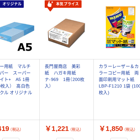
オリジナル
本気プライス
ー用紙 マルチ
長門屋商店 美彩
カラーレーザー＆カ
パー スーパー
紙 ハガキ用紙
ラーコピー用紙 両
イト+ A5 1冊
ナ-969 1冊（200枚
面印刷用マット紙
00枚入） 高白色
入）
LBP-F1210 1袋 (10
クル オリジナル
枚入)
19
￥1,221
￥1,850
（税込）
（税込）
（税込）