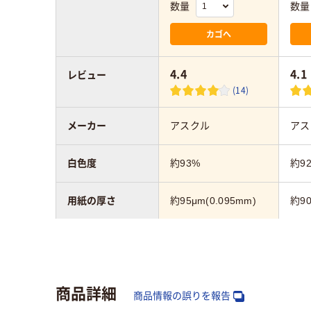
数量
数量
カゴへ
4.4
4.1
レビュー
(14)
メーカー
アスクル
アス
白色度
約93%
約9
用紙の厚さ
約95μm(0.095mm)
約90
環境対応
FSC認証
PE
用紙の種類
コピー用紙
コピ
商品詳細
商品情報の誤りを報告