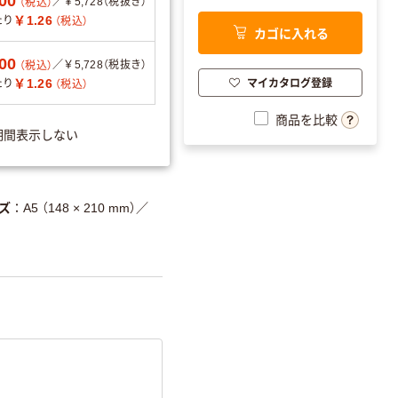
00
／￥5,728（税抜き）
（税込）
￥1.26
たり
（税込）
カゴに入れる
00
／￥5,728（税抜き）
（税込）
マイカタログ登録
￥1.26
たり
（税込）
分別・リサイクルしやす
い設計
商品を比較
期間表示しない
分別・リサイクルし
やすい設計
温室効果ガスなどの
削減
ズ
A5 （148 × 210 mm）
／
詳細「
アスクル商品環境スコ