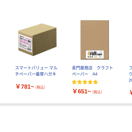
筒
スマートバリュー マル
長門屋商店 クラフト
チペーパー最厚ハガキ
ペーパー A4
2
￥781~
（税込）
￥651~
（税込）