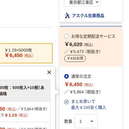
アスクル在庫商品
お得な
定期配送サービス
￥6,020
（税込）
￥1.29×5000枚
／ ￥5,473 （税抜き）
￥6,450
（税込）
￥430お得
通常の注文
リエーションを見る
￥6,450
（税込）
000枚：500枚入×10冊）あ
／ ￥5,864 （税抜き）
価格
まとめ買いで
最大￥150安く購入
50
／￥5,864（税抜き）
（税込）
可
￥1.29
たり
（税込）
数量