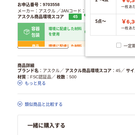
￥6,3
お申込番号：9703558
一枚あ
メーカー：アスクル
／JANコード：4535164045544
アスクル商品環境スコア
45
5点～
￥6,3
容器
一枚あ
環境に配慮した材料
省資源・無包装
を使用
包装
詳しく見る
一定
商品
環境に配慮した材料
省資源・省エネ・節水
本体
を使用
独自の回収スキームがあ
アスクルで資源循環し
商品詳細
仕組
る
ている
ブランド名
アスクル
／
アスクル商品環境スコア
45
／
サイ
材質
FSC認証品
／
枚数
500
この商品の環境配慮ポイントです。詳しくはページ下部の商品
もっと見る
ア詳細／加点項目
」で確認できます。
類似商品と比較する
一緒に購入する