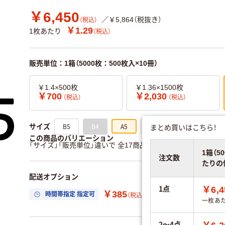
￥6,450
／￥5,864（税抜き）
（税込）
￥1.29
1枚あたり
（税込）
販売単位：1箱（5000枚：500枚入×10冊）
￥1.4×500枚
￥1.36×1500枚
￥700
￥2,030
（税込）
（税込）
B5
B4
A5
A4
A3
まとめ買いはこちら！
サイズ
この商品のバリエーション
「サイズ」「販売単位」違いで 全17商品 あります。
すべてのバ
1箱（5
注文数
たりの
配送オプション
1点
￥6,4
￥385
時間帯指定 指定可
置き場所指定 利用
（税込）
一枚あ
2～4点