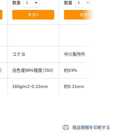
数量
数量
数量
カゴへ
カゴへ
コクヨ
中川製作所
コクヨ
）
白色度98%程度（ISO）
約93%
白色度91
180g/m2・0.22mm
約0.21mm
0.23mm
その他/特殊用紙
その他/
商品情報を印刷する