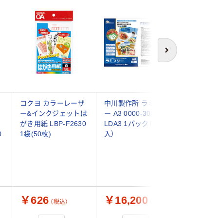
次へ
コクヨ カラーレーザ
中川製作所 ラミフリ
コクヨ 
ー&インクジェットは
ー A3 0000-302-
トプリン
がき用紙 LBP-F2630
LDA3 1パック（50枚
印刷厚手
0
1袋(50枚)
入）
KJ-M25A
枚入)
￥626
￥16,200
￥1,2
（税込）
（税込）