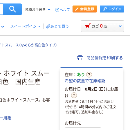
ヘルプ
各種お手続き
0
スイートポイント
あとで買う
カゴ
点
トスムース（なめらか高白色タイプ）
商品情報を印刷する
 ホワイト スムー
在庫：
あり
 高白色 国内生産
希望の数量で在庫確認
お届け日：
8月2日（日）
にお届
け
白色ホワイトスムース。お客
お急ぎ便：8月1日（土）にお届け
（今から14時間45分以内のご注文
で指定可。追加料金なし）
ー用紙
お届け先：