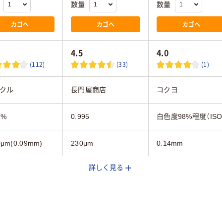
数量
数量
カゴへ
カゴへ
カゴへ
4.5
4.0
(112)
(33)
(1)
クル
長門屋商店
コクヨ
2%
0.995
白色度98%程度（ISO
μm(0.09mm)
230μm
0.14mm
詳しく見る
FC認証
レーザープリンタ専
ー用紙
その他/特殊用紙
用紙