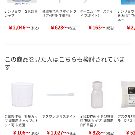
シンリョウ ＳＫ計量
金鵄製作所 スポイト ク
ケーエム化学 スポイ
シンリョウ
カップ
リア（透明・半透明）
ド（スポイト）
み 3ml用 79
本…
￥2,046～
￥628～
￥163～
￥2,
（税込）
（税込）
（税込）
この商品を見た人はこちらも検討されていま
す
金鵄製作所 計量カッ
アズワン ポリスポイト
金鵄製作所 小判型投薬
アスクル「
プ 調剤用 キャップにセ
瓶（無地タイプ） 調剤用
ラ」ポリス
ット可 未滅菌
凸凹目盛り …
￥106～
￥1,027～
￥828～
￥5
（税込）
（税込）
（税込）