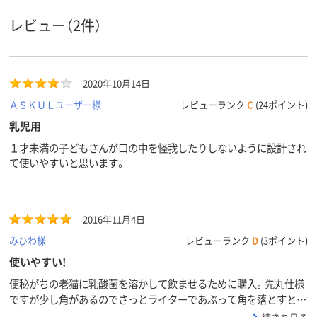
レビュー（2件）
2020年10月14日
ＡＳＫＵＬユーザー様
レビューランク
C
(24ポイント)
乳児用
１才未満の子どもさんが口の中を怪我したりしないように設計され
て使いやすいと思います。
2016年11月4日
みひわ様
レビューランク
D
(3ポイント)
使いやすい!
便秘がちの老猫に乳酸菌を溶かして飲ませるために購入。先丸仕様
ですが少し角があるのでさっとライターであぶって角を落とすと猫
の口にも入れやすく、シリンジより嫌がらずに飲んでくれます。軽