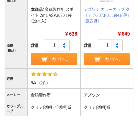
商品名
本商品：
金鵄製作所 スポ
アズワン カラーカップ ク
イト 2mL ASP3020 1袋
リア 7-3073-01 1袋(10個)
（20本入）
（直送品）
￥628
￥649
数量
数量
価格
(税込)
カゴへ
カゴへ
評価
4.5
（
2件
）
金鵄製作所
アズワン
メーカー
カラーグル
クリア(透明・半透明)系
クリア(透明)系
ープ
2mL
50mL
容量