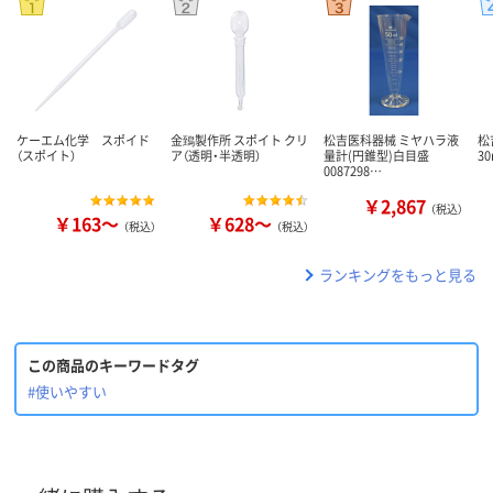
ケーエム化学 スポイド
金鵄製作所 スポイト クリ
松吉医科器械 ミヤハラ液
松
（スポイト）
ア（透明・半透明）
量計(円錐型)白目盛
30
0087298…
￥2,867
（税込）
￥163～
￥628～
（税込）
（税込）
ランキングをもっと見る
この商品のキーワードタグ
#使いやすい