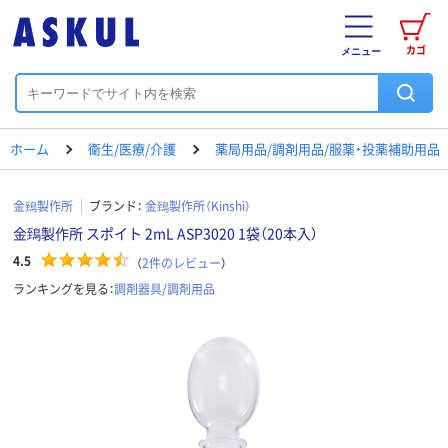
カゴ
メニュー
ホーム
衛生/医療/介護
薬局用品/調剤用品/服薬・投薬補助用品
金鵄製作所
ブランド：
金鵄製作所（Kinshi）
金鵄製作所 スポイト 2mL ASP3020 1袋（20本入）
4.5
（
2
件のレビュー
）
ランキングを見る：
調剤器具/調剤用品