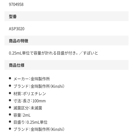
9704958
型番
ASP3020
商品の特徴
0.25mL単位で容量が計れる目盛が付き。／すぽいと
商品仕様
メーカー：金鵄製作所
ブランド：金鵄製作所（Kinshi）
材質：ポリエチレン
寸法：長さ：100mm
滅菌区分：未滅菌
容量：2mL
目盛り：0.25mL単位
ブランド：金鵄製作所（Kinshi）