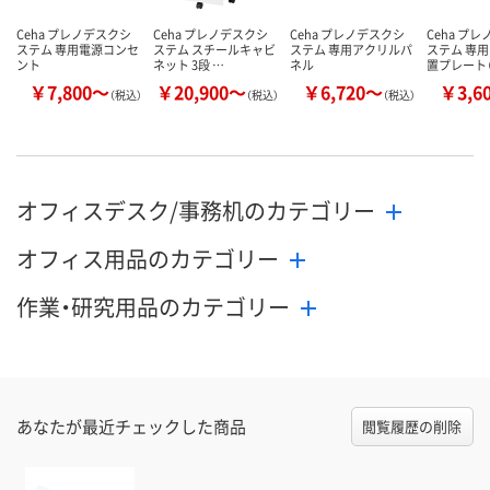
Ceha プレノデスクシ
Ceha プレノデスクシ
Ceha プレノデスクシ
Ceha プ
ステム 専用電源コンセ
ステム スチールキャビ
ステム 専用アクリルパ
ステム 専用
ント
ネット 3段 …
ネル
置プレート
￥7,800～
￥20,900～
￥6,720～
￥3,6
（税込）
（税込）
（税込）
オフィスデスク/事務机のカテゴリー
オフィス用品のカテゴリー
作業・研究用品のカテゴリー
あなたが最近チェックした商品
閲覧履歴の削除