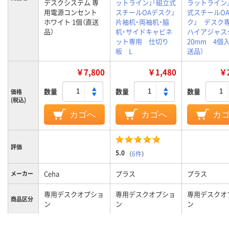
デスクシステム 専
ットライン」「組立式
ラットライン
用電源コンセント
スチールOAデスク」
式スチールO
ホワイト 1個（直送
片袖机・両袖机・脇
ク」 デス
品）
机・サイドキャビネ
ハイアジャス
ット専用 仕切り
20mm 4個
板 L
送品）
￥7,800
￥1,480
￥2
数量
数量
数量
価格
(税込)
カゴへ
カゴへ
カ
評価
5.0
（
6件
）
Ceha
プラス
プラス
メーカー
専用デスクオプショ
専用デスクオプショ
専用デスクオ
商品区分
ン
ン
ン
カラーグ
ホワイト系
ブラック系