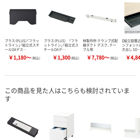
プラス（PLUS）「フラッ
プラス（PLUS) 「フラ
林製作所 クランプ式配
【組立設置込
トライン」「組立式スチ
ットライン」「組立式ス
線ダクト デスク、テー
ンフォントi
ールOAデス…
チールOAデ…
ブル用
き出し SD
￥1,180～
￥1,300
￥7,780～
￥4,8
（税込）
（税込）
（税込）
この商品を見た人はこちらも検討されていま
す