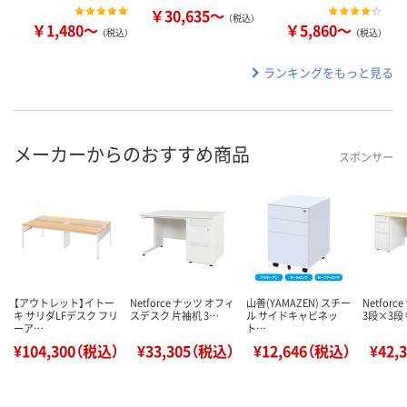
￥30,635～
（税込）
￥1,480～
￥5,860～
（税込）
（税込）
ランキングをもっと見る
メーカーからのおすすめ商品
スポンサー
【アウトレット】イトー
Netforce ナッツ オフィ
山善(YAMAZEN) スチー
Netfor
キ サリダLFデスク フリ
スデスク 片袖机 3…
ル サイドキャビネッ
3段×3段 
ーア…
ト…
¥104,300（税込）
¥33,305（税込）
¥12,646（税込）
¥42,