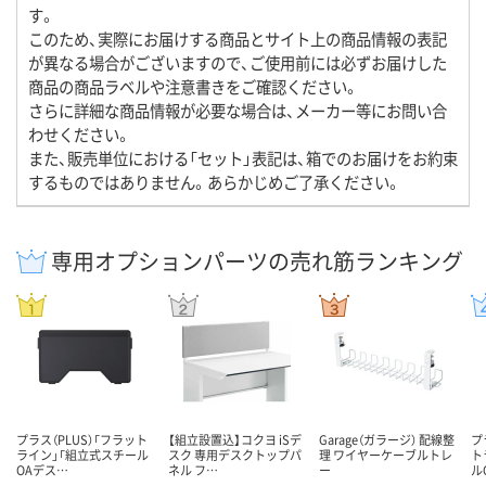
す。
このため、実際にお届けする商品とサイト上の商品情報の表記
が異なる場合がございますので、ご使用前には必ずお届けした
商品の商品ラベルや注意書きをご確認ください。
さらに詳細な商品情報が必要な場合は、メーカー等にお問い合
わせください。
また、販売単位における「セット」表記は、箱でのお届けをお約束
するものではありません。あらかじめご了承ください。
専用オプションパーツの売れ筋ランキング
プラス（PLUS）「フラット
【組立設置込】コクヨ iSデ
Garage（ガラージ） 配線整
プ
ライン」「組立式スチール
スク 専用デスクトップパ
理 ワイヤーケーブルトレ
ト
OAデス…
ネル フ…
ー
ル