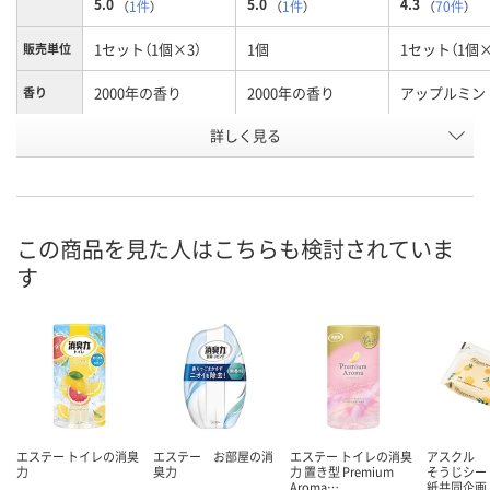
5.0
5.0
4.3
（
1件
）
（
1件
）
（
70件
）
1セット（1個×3）
1個
1セット（1個×
販売単位
2000年の香り
2000年の香り
アップルミン
香り
お申込番
詳しく見る
AWK2569
AWK2563
RR72663
号
入荷待ち
入荷待ち
あり
在庫
8月8日（土）
お届け日
この商品を見た人はこちらも検討されていま
す
数量
お取り扱い終了しま
お取り扱い終了しま
した
した
カ
エステー トイレの消臭
エステー お部屋の消
エステー トイレの消臭
アスクル 
力
臭力
力 置き型 Premium
そうじシー
Aroma…
紙共同企画