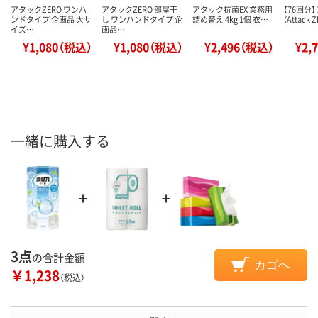
アタックZERO ワンハ
アタックZERO 部屋干
アタック抗菌EX 業務用
【76回分
ンドタイプ 企画品 大サ
し ワンハンドタイプ 企
詰め替え 4kg 1個 衣…
（Attack 
イズ…
画品…
¥1,080（税込）
¥1,080（税込）
¥2,496（税込）
¥2,
一緒に購入する
3点
の合計金額
カゴへ
￥1,238
（税込）