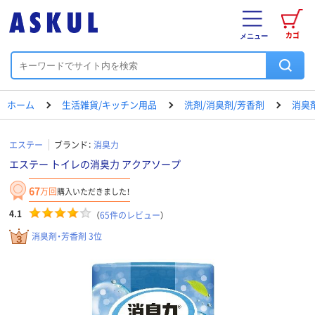
カゴ
メニュー
ホーム
生活雑貨/キッチン用品
洗剤/消臭剤/芳香剤
消臭
エステー
ブランド：
消臭力
エステー トイレの消臭力 アクアソープ
67
万回
購入いただきました！
4.1
（
65
件のレビュー
）
消臭剤・芳香剤 3位