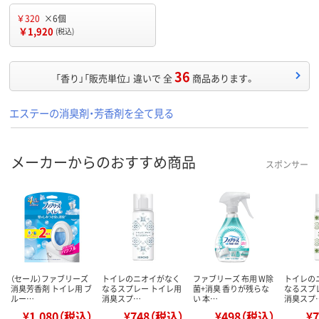
￥320
×6個
￥1,920
(税込)
36
「香り」「販売単位」 違いで 全
商品あります。
エステーの消臭剤・芳香剤を全て見る
メーカーからのおすすめ商品
スポンサー
（セール）ファブリーズ
トイレのニオイがなく
ファブリーズ 布用 W除
トイレの
消臭芳香剤 トイレ用 ブ
なるスプレー トイレ用
菌+消臭 香りが残らな
なるスプ
ルー…
消臭スプ…
い 本…
消臭スプ
¥1,080（税込）
¥748（税込）
¥498（税込）
¥