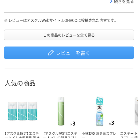
続きを見る
※
レビューはアスクルWebサイト、LOHACOに投稿された内容です。
この商品のレビューを全て見る
レビューを書く
人気の商品
【アスクル限定】エステ
【アスクル限定】エステ
小林製薬 消臭元スプレ
エステー 
ー トイレの消臭剤 置き
ー トイレの消臭スプレ
ー
スプレー 