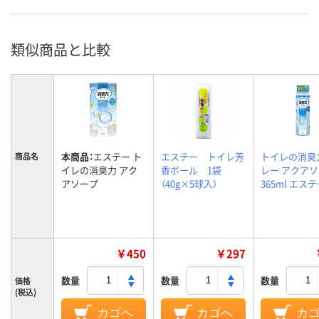
類似商品と比較
本商品：
エステー ト
エステー トイレ芳
トイレの消臭
商品名
イレの消臭力 アク
香ボール 1袋
レー アクア
アソープ
（40g×5球入）
365ml エス
￥450
￥297
数量
数量
数量
価格
(税込)
カゴへ
カゴへ
カ