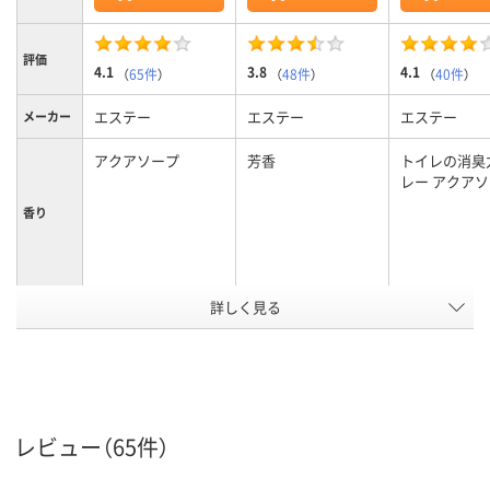
評価
4.1
3.8
4.1
（
65件
）
（
48件
）
（
40件
）
エステー
エステー
エステー
メーカー
アクアソープ
芳香
トイレの消臭
レー アクア
香り
詳しく見る
トイレ用
トイレ用
トイレ用
用途
置き型
形状
アスクル
商品環境
10
10
20
レビュー（65件）
スコア