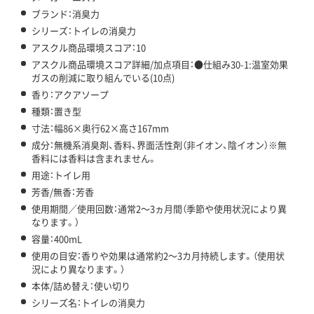
ブランド：消臭力
シリーズ：トイレの消臭力
アスクル商品環境スコア：10
アスクル商品環境スコア詳細/加点項目：●仕組み30-1:温室効果
ガスの削減に取り組んでいる(10点)
香り：アクアソープ
種類：置き型
寸法：幅86×奥行62×高さ167mm
成分：無機系消臭剤、香料、界面活性剤（非イオン、陰イオン）※無
香料には香料は含まれません。
用途：トイレ用
芳香/無香：芳香
使用期間／使用回数：通常2～3ヵ月間（季節や使用状況により異
なります。）
容量：400mL
使用の目安：香りや効果は通常約2～3カ月持続します。（使用状
況により異なります。）
本体/詰め替え：使い切り
シリーズ名：トイレの消臭力