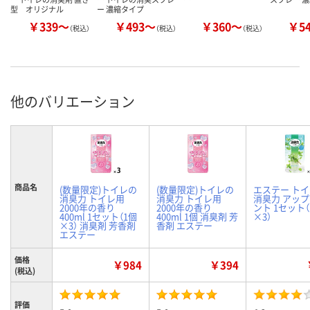
型 オリジナル
ー 濃縮タイプ
￥339～
￥493～
￥360～
￥5
（税込）
（税込）
（税込）
他のバリエーション
商品名
(数量限定)トイレの
(数量限定)トイレの
エステー ト
消臭力 トイレ用
消臭力 トイレ用
消臭力 アッ
2000年の香り
2000年の香り
ント 1セット（
400ml 1セット（1個
400ml 1個 消臭剤 芳
×3）
×3） 消臭剤 芳香剤
香剤 エステー
エステー
価格
￥984
￥394
(税込)
評価