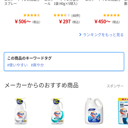
スプレー
ール 1袋（40g×5球入）
置
(
48件
)
￥506～
￥297
￥450～
（税込）
（税込）
（税込）
ランキングをもっと見る
この商品のキーワードタグ
#使いやすい
#爽やか
メーカーからのおすすめ商品
スポンサー