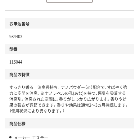
環境に配慮した材料を使用
商品
お申込番号
本体
省資源・省エネ・節水
984402
分別・リサイクルしやすい設計
型番
独自の回収スキームがある
仕組
115044
アスクルで資源循環している
商品の特徴
温室効果ガスなどの削減
すっきり香る 消臭長持ち。ナノパウダー（※）配合で、すばやく強
この商品の環境配慮ポイントです。下記商品詳細「
力に空間を消臭。※ナノレベルの孔(あな)を持つ、悪臭を吸着する
アスクル商品環境スコア詳細／加点項目
」で確認できます。
消臭剤。消臭された空間に、香りがしっかり広がります。香りや効
果の強さが調節できます。香りや効果は通常2～3ヵ月持続します。
（使用状況により異なります。）
商品仕様
メーカー：エステー