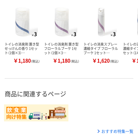
トイレの消臭剤 置き型
トイレの消臭剤 置き型
トイレの消臭スプレー
トイレの
せっけんの香り 1セッ
フローラルブーケ 1セ
濃縮タイプ フローラル
濃縮タイプ
ト（1個×3）…
ット（1個×3…
ブーケ 1セット…
セット（1
￥1,180
￥1,180
￥1,620
￥1
（税込）
（税込）
（税込）
商品に関連するページ
おすすめ特集一覧