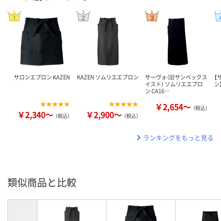
サロンエプロン KAZEN
KAZEN ソムリエエプロン
サーヴォ（旧サンペックス
【
イスト） ソムリエエプロ
ン】
ン CA16…
￥2,654～
（税込）
￥2,340～
￥2,900～
（税込）
（税込）
ランキングをもっと見る
類似商品と比較