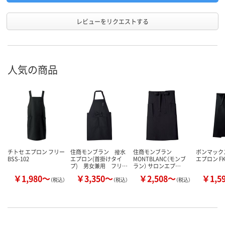
レビューをリクエストする
人気の商品
チトセ エプロン フリー
住商モンブラン 撥水
住商モンブラン
ボンマック
BSS-102
エプロン(首掛けタイ
MONTBLANC（モンブ
エプロン FK
プ) 男女兼用 フリ…
ラン） サロンエプ…
￥1,980～
￥3,350～
￥2,508～
￥1,5
（税込）
（税込）
（税込）