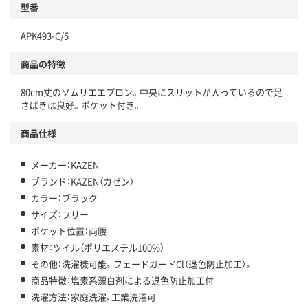
型番
APK493-C/5
商品の特徴
80cm丈のソムリエエプロン。中央にスリットが入っているので足
さばきは良好。ポケット付き。
商品仕様
メーカー：KAZEN
ブランド：KAZEN（カゼン）
カラー：ブラック
サイズ：フリー
ポケット位置：両腰
素材：ツイル（ポリエステル100%）
その他：洗濯機可能。フェードガードCl（退色防止加工）。
商品特徴：塩素系漂白剤による退色防止加工付
洗濯方法：家庭洗濯、工業洗濯可