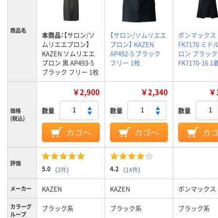
商品名
本商品：
【サロン/ソ
【サロン/ソムリエエ
ボンマックス
ムリエエプロン】
プロン】 KAZEN
FK7170 ミ
KAZEN ソムリエエ
AP492-5 ブラック
ロン ブラック
プロン 黒 AP493-5
フリー 1枚
FK7170-16 1
ブラック フリー 1枚
￥2,900
￥2,340
￥1
数量
数量
数量
価格
(税込)
カゴへ
カゴへ
カ
評価
5.0
4.2
（
3件
）
（
14件
）
KAZEN
KAZEN
ボンマックス
メーカー
カラーグ
ブラック系
ブラック系
ブラック系
ループ