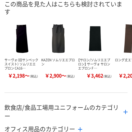
この商品を見た人はこちらも検討されていま
す
サーヴォ（旧サンペック
KAZEN ソムリエエプロ
【サロン/ソムリエエプ
ロング丈エ
スイスト） ソムリエエ
ン
ロン】 サーヴォ サロン
プロン CA16…
エプロン F …
￥2,198～
￥2,900～
￥3,462
￥2,2
（税込）
（税込）
（税込）
飲食店/食品工場用ユニフォームのカテゴリ
ー
オフィス用品のカテゴリー