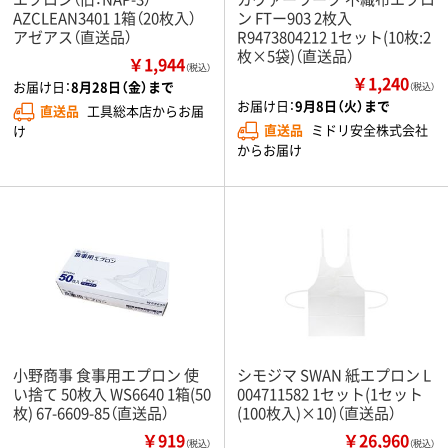
AZCLEAN3401 1箱（20枚入）
ン FTー903 2枚入
アゼアス（直送品）
R9473804212 1セット(10枚:2
枚×5袋)（直送品）
￥1,944
（税込）
￥1,240
お届け日：
8月28日（金）まで
（税込）
お届け日：
9月8日（火）まで
直送品
工具総本店からお届
直送品
ミドリ安全株式会社
け
からお届け
小野商事 食事用エプロン 使
シモジマ SWAN 紙エプロン L
い捨て 50枚入 WS6640 1箱(50
004711582 1セット(1セット
枚) 67-6609-85（直送品）
(100枚入)×10)（直送品）
￥919
￥26,960
（税込）
（税込）