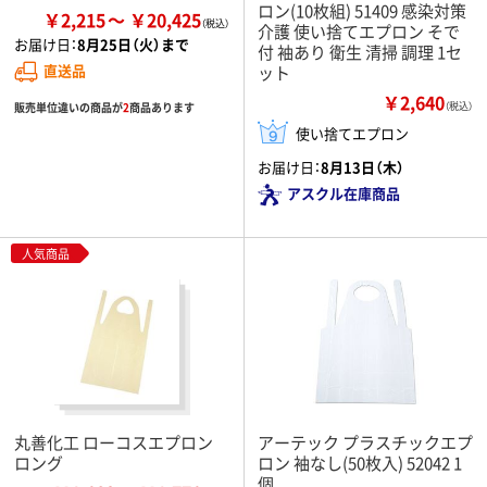
ロン(10枚組) 51409 感染対策
￥2,215
￥20,425
介護 使い捨てエプロン そで
お届け日：
8月25日（火）まで
付 袖あり 衛生 清掃 調理 1セ
直送品
ット
￥2,640
販売単位違いの商品が
2
商品あります
（税込）
使い捨てエプロン
お届け日：
8月13日（木）
アスクル在庫商品
人気商品
丸善化工 ローコスエプロン
アーテック プラスチックエプ
ロング
ロン 袖なし(50枚入) 52042 1
個