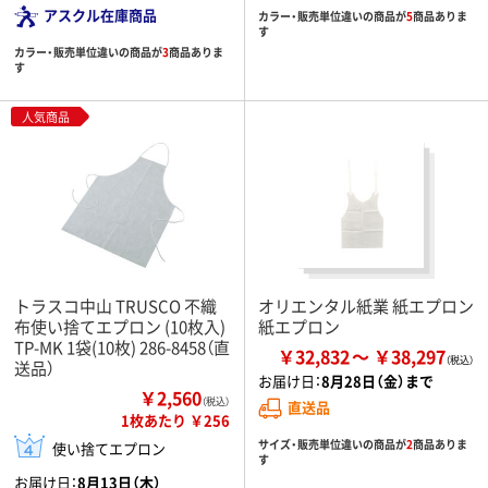
アスクル在庫商品
カラー・販売単位違いの商品が
5
商品ありま
す
カラー・販売単位違いの商品が
3
商品ありま
す
人気商品
トラスコ中山 TRUSCO 不織
オリエンタル紙業 紙エプロン
布使い捨てエプロン (10枚入)
紙エプロン
TP-MK 1袋(10枚) 286-8458（直
￥32,832
￥38,297
送品）
お届け日：
8月28日（金）まで
￥2,560
（税込）
直送品
1枚あたり ￥256
サイズ・販売単位違いの商品が
2
商品ありま
使い捨てエプロン
す
お届け日：
8月13日（木）