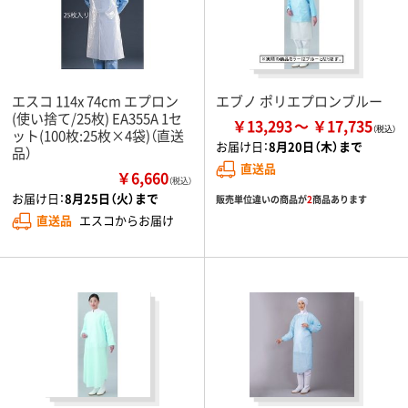
エスコ 114x 74cm エプロン
エブノ ポリエプロンブルー
(使い捨て/25枚) EA355A 1セ
￥13,293
￥17,735
ット(100枚:25枚×4袋)（直送
お届け日：
8月20日（木）まで
品）
直送品
￥6,660
（税込）
お届け日：
8月25日（火）まで
販売単位違いの商品が
2
商品あります
直送品
エスコからお届け