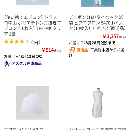
【使い捨てエプロン】 トラス
デュポン（TM）タイベック（r）
コ中山 ポリエチレン打抜きエ
製 ビブエプロン 5470 1パッ
プロン （10枚入） TPE-MK クリ
ク（10枚入） アゼアス（直送品）
ア 1袋
￥3,357
（税込）
（
）
1件
お届け日：
8月28日（金）まで
￥914
直送品
工具総本店からお届
（税込）
け
お届け日：
8月13日（木）
アスクル在庫商品
エプロン（旧：NAP-3）
カヴァーワーク 不織布エプロ