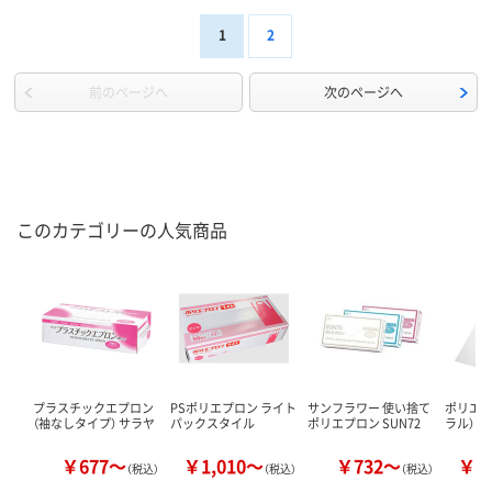
1
2
前のページへ
次のページへ
このカテゴリーの人気商品
プラスチックエプロン
PSポリエプロン ライト
サンフラワー 使い捨て
ポリエプ
（袖なしタイプ） サラヤ
パックスタイル
ポリエプロン SUN72
ラル） 
￥677～
￥1,010～
￥732～
￥1
（税込）
（税込）
（税込）