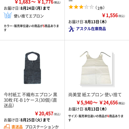
￥1,683
￥1,776
（
）
1件
お届け日：
8月24日（月）まで
￥1,556
使い捨てエプロン
（税込）
お届け日：
8月13日（木）
カラー・販売単位違いの商品が
5
商品ありま
アスクル在庫商品
す
今村紙工 不織布エプロン 黒
尚美堂 紙エプロン 使い捨て
30枚 FE-B 1ケース(30個)（直
￥5,940
￥24,656
送品）
お届け日：
8月13日（木）
￥20,457
（税込）
サイズ・販売単位違いの商品が
6
商品ありま
お届け日：
8月25日（火）まで
す
直送品
プロステーションか