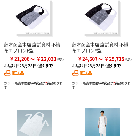
藤本商会本店 店舗資材 不織
藤本商会本店 店舗資材 不織
布エプロンF型
布エプロンY型
￥21,206
￥22,033
￥24,607
￥25,715
お届け日：
8月28日（金）まで
お届け日：
8月28日（金）まで
直送品
直送品
カラー・販売単位違いの商品が
2
商品ありま
カラー・販売単位違いの商品が
2
商品ありま
す
す