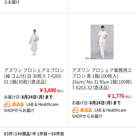
らお届け
アズワン プロシェアエプロン
アズワン プロシェア業務用エ
(袖 ゴム付) 白 30枚入 7-6265-
プロン 青 1箱(100枚入)
01 1箱(30枚)（直送品）
16um/ No.31 Blue 1箱(100枚)
7-6263-32（直送品）
￥3,690
（税込）
￥1,776
お届け日：
8月24日（月）まで
（税込）
お届け日：
8月24日（月）まで
直送品
LAB & Healthcare
直送品
LAB & Healthcare
SHOPからお届け
SHOPからお届け
83件（149商品）中 1件目～50件目