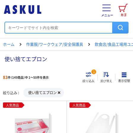
カゴ
メニュー
ホーム
作業服/ワークウェア/安全保護具
飲食店/食品工場用ユ
使い捨てエプロン
1
83
件（149商品）中 1～50件を表示
表示切替
絞り込み
並び替え
使い捨てエプロン
絞り込み
人気商品
人気商品