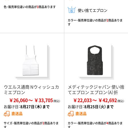
色・販売単位違いの商品が
3
商品あります
使い捨てエプロン
カラー・販売単位違いの商品が
2
商品ありま
す
ウエルス通商 Nウィッシュカ
メディテックジャパン 使い捨
ミエプロン
てエプロン エプロン（A）折
￥26,060
￥33,705
￥22,033
￥42,692
お届け日：
8月27日（木）まで
お届け日：
8月25日（火）まで
直送品
直送品
サイズ・販売単位違いの商品が
2
商品ありま
カラー・販売単位違いの商品が
4
商品ありま
す
す