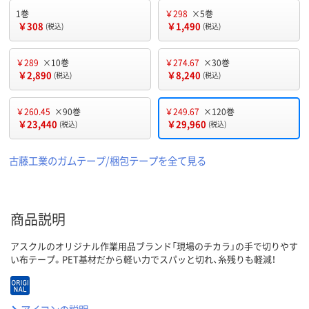
1巻
￥298
×5巻
￥308
￥1,490
(税込)
(税込)
￥289
×10巻
￥274.67
×30巻
￥2,890
￥8,240
(税込)
(税込)
￥260.45
×90巻
￥249.67
×120巻
￥23,440
￥29,960
(税込)
(税込)
古藤工業のガムテープ/梱包テープを全て見る
商品説明
アスクルのオリジナル作業用品ブランド「現場のチカラ」の手で切りやす
い布テープ。PET基材だから軽い力でスパッと切れ、糸残りも軽減！