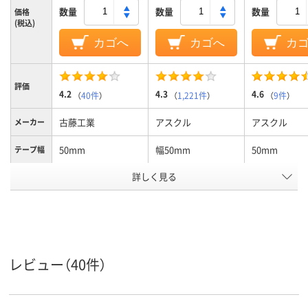
数量
数量
数量
価格
(税込)
カゴへ
カゴへ
カ
評価
4.2
4.3
4.6
（
40件
）
（
1,221件
）
（
9件
）
古藤工業
アスクル
アスクル
メーカー
50mm
幅50mm
50mm
テープ幅
カラーグ
詳しく見る
イエロー系
ブラウン系
ブラウン系
ループ
手で切れる
手で切れる
テープタ
イプ
25m
25m
長さ
レビュー（40件）
アスクル
商品環境
25
10
10
スコア