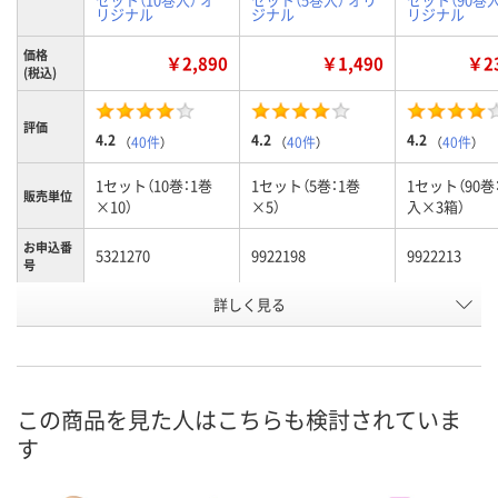
リジナル
ジナル
リジナル
価格
￥2,890
￥1,490
￥23
(税込)
評価
4.2
4.2
4.2
（
40件
）
（
40件
）
（
40件
）
1セット（10巻：1巻
1セット（5巻：1巻
1セット（90巻
販売単位
×10）
×5）
入×3箱）
お申込番
5321270
9922198
9922213
号
詳しく見る
あり
あり
あり
在庫
8月10日（月）
8月10日（月）
8月10日（月）
お届け日
数量
数量
数量
この商品を見た人はこちらも検討されていま
す
カゴへ
カゴへ
カ