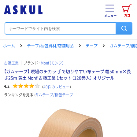
カゴ
メニュー
ホーム
テープ/梱包資材/店舗用品
テープ
ガムテープ/梱
古藤工業
ブランド：
Monf（モンフ）
【ガムテープ】 現場のチカラ 手で切りやすい布テープ 幅50mm×長
さ25m 黄土 Monf 古藤工業 1セット（120巻入） オリジナル
4.2
（
40
件のレビュー
）
ランキングを見る：
ガムテープ/梱包テープ