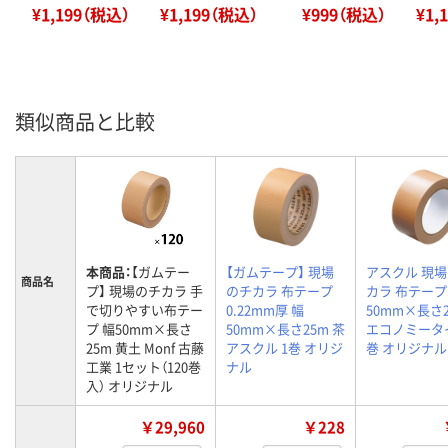
¥1,199（税込）
¥1,199（税込）
¥999（税込）
¥1,
類似商品と比較
本商品：
【ガムテー
【ガムテープ】 現場
アスクル 現
商品名
プ】 現場のチカラ 手
のチカラ 布テープ
カラ 布テー
で切りやすい布テー
0.22mm厚 幅
50mm×長さ
プ 幅50mm×長さ
50mm×長さ25m 茶
エコノミータイ
25m 黄土 Monf 古藤
アスクル 1巻 オリジ
巻 オリジナル
工業 1セット（120巻
ナル
入） オリジナル
￥29,960
￥228