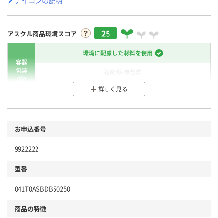
アイコンの説明
25
アスクル商品環境スコア
環境に配慮した材料を使用
容器
包装
省資源・無包装
詳しく見る
分別・リサイクルしやすい設計
環境に配慮した材料を使用
商品
お申込番号
本体
省資源・省エネ・節水
9922222
分別・リサイクルしやすい設計
型番
独自の回収スキームがある
041T0ASBDB50250
仕組
アスクルで資源循環している
商品の特徴
温室効果ガスなどの削減