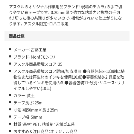
アスクルのオリジナル作業用品ブランド「現場のチカラ」の手で切
この商品の環境配慮ポイントです。下記商品詳細「
りやすい布テープです。0.20mm厚で強力な粘着力と抜群の手切
アスクル商品環境スコア詳細／加点項目
」で確認できます。
れ！切った後の糸残りが少ないので、梱包がきれいな仕上がりにな
ります。アスクル限定・ロハコ限定
商品仕様
メーカー：古藤工業
ブランド：Monf（モンフ）
アスクル商品環境スコア：25
アスクル商品環境スコア詳細/加点項目：●容器包装8-1:印刷に植
物性または再生材のインキを使用(10点)●容器包装8-2:認証を取
得しているインキを使用(5点)●容器包装11:分別・リユース・リサ
イクルしやすい(10点)
カラー：黄土
テープ長さ：25m
寸法：幅50mm×長さ25m
テープ幅：50mm
材質：基材：PET、粘着剤：天然ゴム系
おすすめ＆注目商品：オリジナル商品