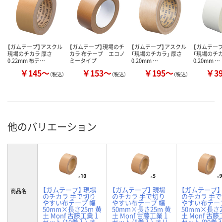
【ガムテープ】アスクル
【ガムテープ】現場のチ
【ガムテープ】アスクル
【ガムテー
現場のチカラ 厚さ
カラ 布テープ エコノ
「現場のチカラ」 厚さ
「現場のチカ
0.22mm 布テ…
ミータイプ
0.20mm …
0.20mm …
￥145～
￥153～
￥195～
￥3
（税込）
（税込）
（税込）
他のバリエーション
【ガムテープ】 現場
【ガムテープ】 現場
【ガムテープ】
商品名
のチカラ 手で切り
のチカラ 手で切り
のチカラ 手
やすい布テープ 幅
やすい布テープ 幅
やすい布テー
50mm×長さ25m 黄
50mm×長さ25m 黄
50mm×長さ2
土 Monf 古藤工業 1
土 Monf 古藤工業 1
土 Monf 古藤
セット（10巻入） オ
セット（5巻入） オリ
セット（90巻入