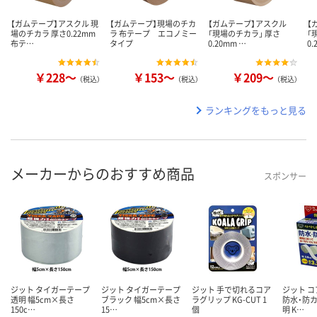
【ガムテープ】アスクル 現
【ガムテープ】現場のチカ
【ガムテープ】アスクル
【
場のチカラ 厚さ0.22mm
ラ 布テープ エコノミー
「現場のチカラ」 厚さ
「
布テ…
タイプ
0.20mm …
0.
￥228～
￥153～
￥209～
（税込）
（税込）
（税込）
ランキングをもっと見る
メーカーからのおすすめ商品
スポンサー
ジット タイガーテープ
ジット タイガーテープ
ジット 手で切れるコア
ジット 
透明 幅5cm×長さ
ブラック 幅5cm×長さ
ラグリップ KG-CUT 1
防水・防カ
150c…
15…
個
明 K…