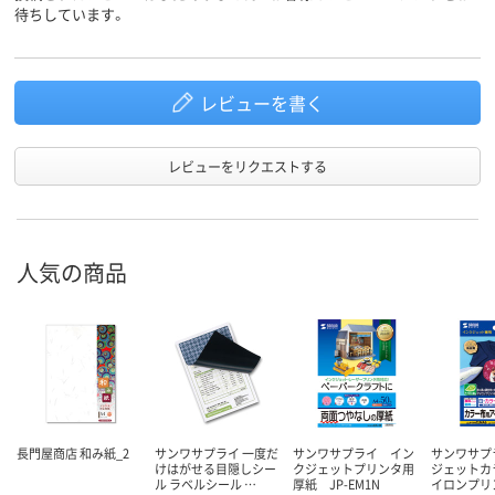
待ちしています。
レビューを書く
レビューをリクエストする
人気の商品
長門屋商店 和み紙_2
サンワサプライ 一度だ
サンワサプライ イン
サンワサプ
けはがせる目隠しシー
クジェットプリンタ用
ジェットカ
ル ラベルシール …
厚紙 JP-EM1N
イロンプリ