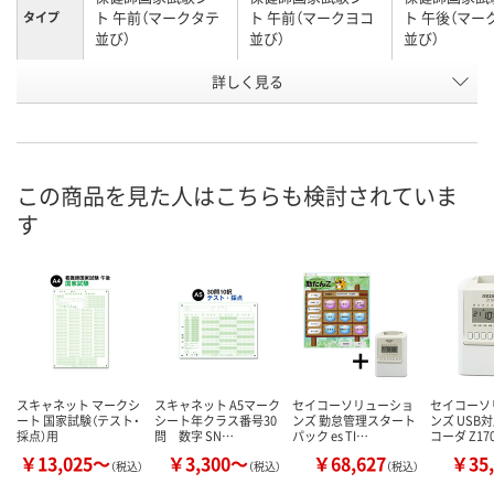
ト 午前（マークタテ
ト 午前（マークヨコ
ト 午後（マー
タイプ
並び）
並び）
並び）
お申込番
詳しく見る
A055191
A055193
A055192
号
直送品
直送品
直送品
在庫
8月24日（月）まで
8月24日（月）まで
8月24日（月）
お届け日
この商品を見た人はこちらも検討されていま
す
数量
数量
数量
カゴへ
カゴへ
カ
スキャネット マークシ
スキャネット A5マーク
セイコーソリューショ
セイコーソ
ート 国家試験（テスト・
シート年クラス番号30
ンズ 勤怠管理スタート
ンズ USB
採点）用
問 数字 SN…
パック es TI…
コーダ Z17
￥13,025～
￥3,300～
￥68,627
￥35,
（税込）
（税込）
（税込）