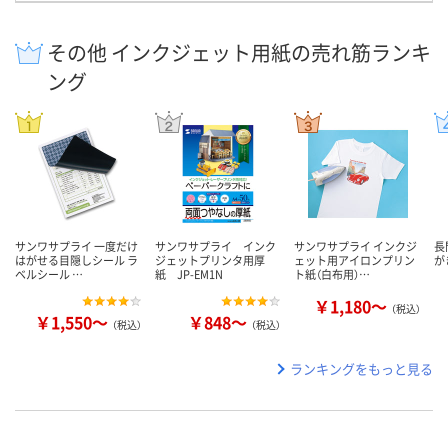
その他 インクジェット用紙の売れ筋ランキ
ング
サンワサプライ 一度だけ
サンワサプライ インク
サンワサプライ インクジ
長
はがせる目隠しシール ラ
ジェットプリンタ用厚
ェット用アイロンプリン
が
ベルシール …
紙 JP-EM1N
ト紙（白布用）…
￥1,180～
（税込）
￥1,550～
￥848～
（税込）
（税込）
ランキングをもっと見る