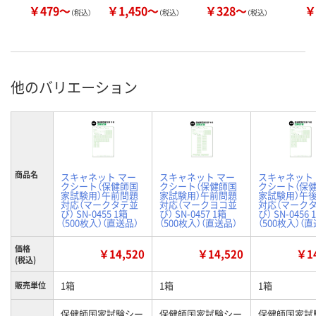
￥479～
￥1,450～
￥328～
￥
（税込）
（税込）
（税込）
他のバリエーション
商品名
スキャネット マー
スキャネット マー
スキャネット
クシート（保健師国
クシート（保健師国
クシート（保
家試験用）午前問題
家試験用）午前問題
家試験用）午
対応（マークタテ並
対応（マークヨコ並
対応（マーク
び） SN-0455 1箱
び） SN-0457 1箱
び） SN-0456 
（500枚入）（直送品）
（500枚入）（直送品）
（500枚入）（
価格
￥14,520
￥14,520
￥14
(税込)
1箱
1箱
1箱
販売単位
保健師国家試験シー
保健師国家試験シー
保健師国家試