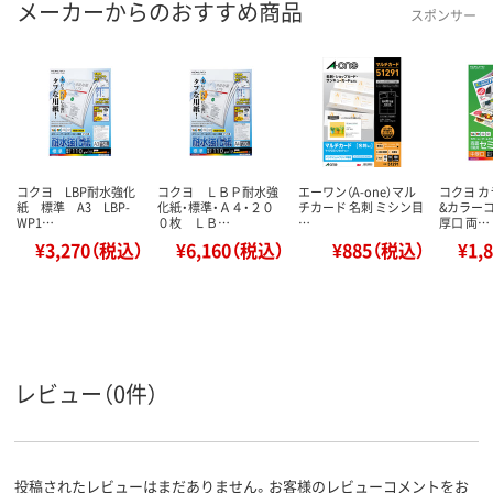
メーカーからのおすすめ商品
スポンサー
コクヨ LBP耐水強化
コクヨ ＬＢＰ耐水強
エーワン（A-one）マル
コクヨ 
紙 標準 A3 LBP-
化紙・標準・Ａ４・２０
チカード 名刺 ミシン目
&カラー
WP1…
０枚 ＬＢ…
…
厚口 両…
¥3,270（税込）
¥6,160（税込）
¥885（税込）
¥1,
レビュー（0件）
投稿されたレビューはまだありません。お客様のレビューコメントをお