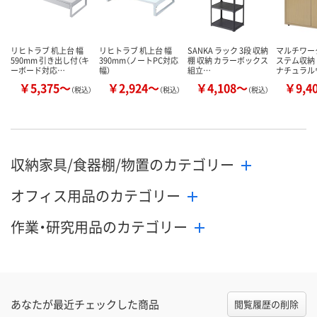
リヒトラブ 机上台 幅
リヒトラブ 机上台 幅
SANKA ラック 3段 収納
マルチワー
590mm 引き出し付（キ
390mm（ノートPC対応
棚 収納 カラーボックス
ステム収納
ーボード対応…
幅）
組立…
ナチュラル
￥5,375～
￥2,924～
￥4,108～
￥9,4
（税込）
（税込）
（税込）
収納家具/食器棚/物置のカテゴリー
オフィス用品のカテゴリー
作業・研究用品のカテゴリー
あなたが最近チェックした商品
閲覧履歴の削除