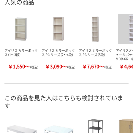
人気の商品
アイリス カラーボック
アイリス カラーボック
アイリス カラーボック
アイリスオ
ス（1～3段）
ス Fシリーズ（2～4段）
ス Fシリーズ（5段）
ュールボッ
MDB-6K 
￥1,550～
￥3,090～
￥7,670～
￥4,6
（税込）
（税込）
（税込）
この商品を見た人はこちらも検討されていま
す