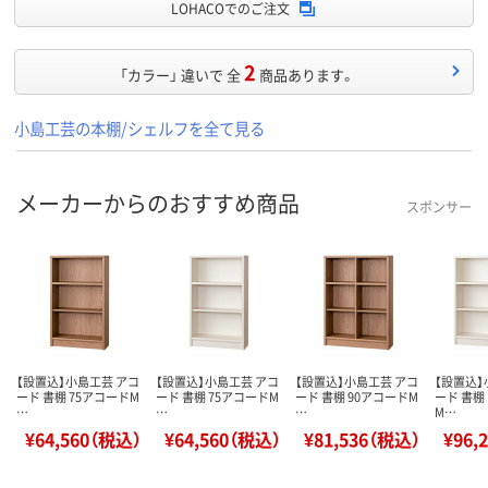
LOHACOでのご注文
2
「カラー」 違いで 全
商品あります。
小島工芸の本棚/シェルフを全て見る
メーカーからのおすすめ商品
スポンサー
【設置込】小島工芸 アコ
【設置込】小島工芸 アコ
【設置込】小島工芸 アコ
【設置込】
ード 書棚 75アコードM
ード 書棚 75アコードM
ード 書棚 90アコードM
ード 書棚
…
…
…
M…
¥64,560（税込）
¥64,560（税込）
¥81,536（税込）
¥96,