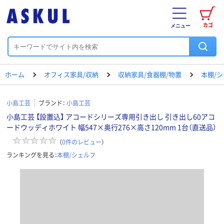
カゴ
メニュー
ホーム
オフィス家具/収納
収納家具/食器棚/物置
本棚/
小島工芸
ブランド：
小島工芸
小島工芸 【設置込】 アコードシリーズ専用引き出し 引き出し60アコ
ードウッディホワイト 幅547×奥行276×高さ120mm 1台（直送品）
（
0
件のレビュー
）
ランキングを見る：
本棚/シェルフ