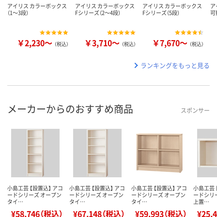
アイリス カラーボックス
アイリス カラーボックス
アイリス カラーボックス
ア
（1～3段）
Fシリーズ（2～4段）
Fシリーズ（5段）
可
￥2,230～
￥3,710～
￥7,670～
（税込）
（税込）
（税込）
ランキングをもっと見る
メーカーからのおすすめ商品
スポンサー
小島工芸 【設置込】 アコ
小島工芸 【設置込】 アコ
小島工芸 【設置込】 アコ
小島工芸 
ードシリーズ オープン
ードシリーズ オープン
ードシリーズ オープン
ードシリ
タイ…
タイ…
タイ…
上置…
¥58,746（税込）
¥67,148（税込）
¥59,993（税込）
¥25,