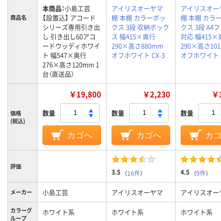
本商品：
小島工芸
アイリスオーヤマ
アイリスオー
【設置込】 アコード
棚 本棚 カラーボッ
棚 本棚 カラ
商品名
シリーズ専用引き出
クス 3段 収納ボック
クス 3段 A4
し 引き出し60アコ
ス 幅415×奥行
対応 幅415×
ードウッディホワイ
290×高さ880mm
290×高さ10
ト 幅547×奥行
オフホワイト CX-3
オフホワイト C
276×高さ120mm 1
台（直送品）
￥19,800
￥2,230
￥3
数量
数量
数量
価格
(税込)
カゴへ
カゴへ
カ
評価
3.5
4.5
（
16件
）
（
9件
）
小島工芸
アイリスオーヤマ
アイリスオー
メーカー
カラーグ
ホワイト系
ホワイト系
ホワイト系
ループ