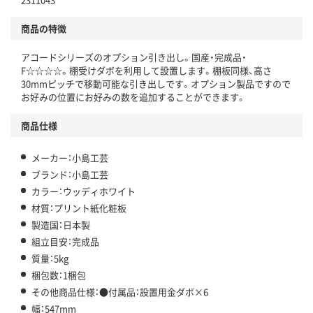
商品の特徴
アコードシリーズのオプション引き出し。国産・完成品・
F☆☆☆☆。棚受けダボを利用して設置します。棚板同様、高さ
30mmピッチで移動可能な引き出しです。オプション製品ですので
お好みの位置にお好みの数を追加することができます。
商品仕様
メーカー：小島工芸
ブランド：小島工芸
カラー：ウッディホワイト
材質：プリント紙化粧板
製造国：日本製
組立目安：完成品
質量：5kg
梱包数：1梱包
その他商品仕様：●付属品：設置用金ダボ×6
幅：547mm