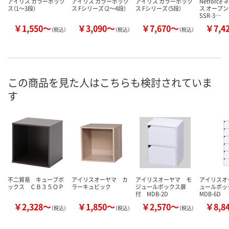
アイリス カラーボック
アイリス カラーボック
アイリス カラーボック
Netforc
ス（1～3段）
ス Fシリーズ（2～4段）
ス Fシリーズ（5段）
ス オープ
SSR-3…
￥1,550～
￥3,090～
￥7,670～
￥7,4
（税込）
（税込）
（税込）
この商品を見た人はこちらも検討されていま
す
不二貿易 キューブボ
アイリスオーヤマ カ
アイリスオーヤマ モ
アイリスオ
ックス ＣＢ３５ＯＰ
ラーキュビック
ジュールボックス扉
ュールボッ
付 MDB-2D
MDB-6D
￥2,328～
￥1,850～
￥2,570～
￥8,8
（税込）
（税込）
（税込）