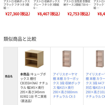
アストロ 収納ボックス
アストロ 収納ボックス
アストロ 活性炭 衣類収
アストロ
ブラック フタつき 3個
グレー フタつき 3個組
納ケース 2個組 730-6…
ブラック 
組 …
6…
組 …
¥27,360（税込）
¥8,467（税込）
¥2,753（税込）
¥8,
類似商品と比較
本商品：
キューブボ
アイリスオーヤマ
アイリスオー
商品名
ックス 棚付
棚 本棚 カラーボッ
棚 本棚 カラ
CB35SH（NA） ナチュ
クス 3段 収納ボック
クス 3段 A4
ラル 幅345×奥行
ス 幅415×奥行
対応 幅415×
295×高さ345mm
290×高さ880mm
290×高さ10
81902 1台 不二貿易
ナチュラル CX-3
ナチュラル CX
（直送品）