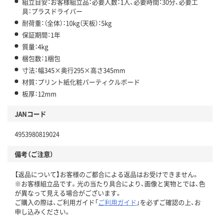
組立目安：お客様組立品：必要人数：1人、必要時間：30分、必要工
具：プラスドライバー
耐荷重：（全体）：10kg（天板）：5kg
保証期間：1年
質量：4kg
梱包数：1梱包
寸法：幅345×奥行295×高さ345mm
材質：プリント紙化粧パーティクルボード
板厚：12mm
JANコード
4953980819024
備考（ご注意）
【返品について】お客様のご都合による返品はお受けできません。
※お客様組立品です。光の当たり具合により、画像と実物とでは、色
が異なって見える場合がございます。
ご購入の際は、ご利用ガイド「
ご利用ガイド
」を必ずご確認の上、お
申し込みください。