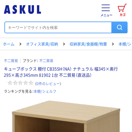
カゴ
メニュー
ホーム
オフィス家具/収納
収納家具/食器棚/物置
本棚/
不二貿易
ブランド：
不二貿易
キューブボックス 棚付 CB35SH（NA） ナチュラル 幅345×奥行
295×高さ345mm 81902 1台 不二貿易（直送品）
（
0
件のレビュー
）
ランキングを見る：
本棚/シェルフ