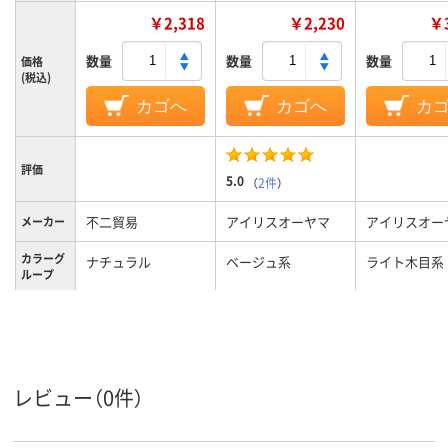
￥2,318
￥2,230
￥3
数量
数量
数量
価格
(税込)
カゴへ
カゴへ
カ
評価
5.0
（
2件
）
不二貿易
アイリスオーヤマ
アイリスオー
メーカー
カラーグ
ナチュラル
ベージュ系
ライト木目系
ループ
4kg
約9kg
約10kg
質量
1年
保証期間
レビュー（0件）