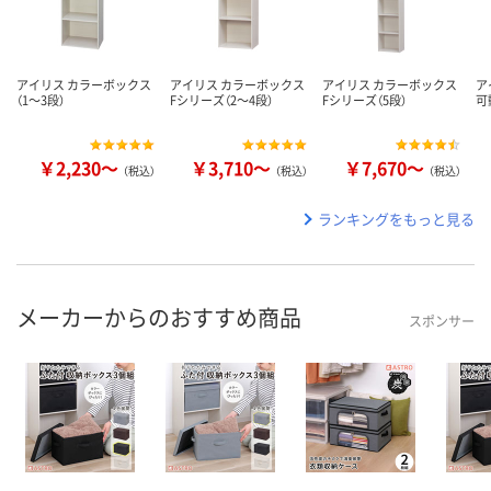
アイリス カラーボックス
アイリス カラーボックス
アイリス カラーボックス
ア
（1～3段）
Fシリーズ（2～4段）
Fシリーズ（5段）
可
￥2,230～
￥3,710～
￥7,670～
（税込）
（税込）
（税込）
ランキングをもっと見る
メーカーからのおすすめ商品
スポンサー