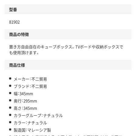
型番
81902
商品の特徴
置き方自由自在のキューブボックス。TVボードや収納ボックスで
も使用頂けます。
商品仕様
メーカー：不二貿易
ブランド：不二貿易
幅：345mm
奥行：295mm
高さ：345mm
カラーグループ：ナチュラル
カラー：ナチュラル
製造国：マレーシア製