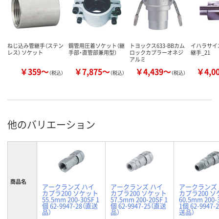
ねじ込み管継手（ステン
鋼管用圧着ソケット（継
トヨックス633-BBカム
イハラサイ
レス） ソケット
手部・直管部兼用型）
ロックカプラーオネジ
継手_21
アルミ
￥359～
￥7,875～
￥4,439～
￥4,0
（税込）
（税込）
（税込）
他のバリエーション
商品名
アークランズ ハイ
アークランズ ハイ
アークランズ
カプラ200 ソケット
カプラ200 ソケット
カプラ200 
55.5mm 200-30SF 1
57.5mm 200-20SF 1
60.5mm 200-
個 62-9947-28（直送
個 62-9947-25（直送
1個 62-9947-
品）
品）
送品）