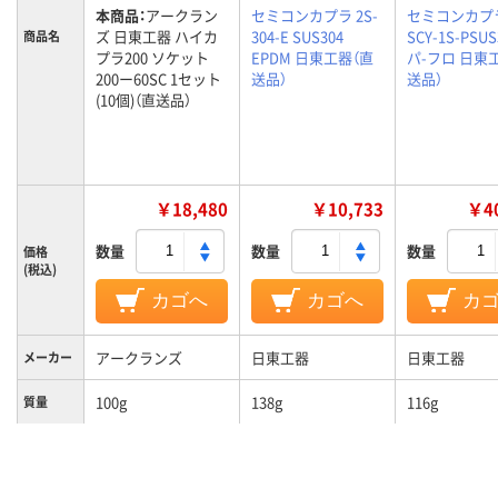
本商品：
アークラン
セミコンカプラ 2S-
セミコンカプ
ズ 日東工器 ハイカ
304-E SUS304
SCY-1S-PSUS
商品名
プラ200 ソケット
EPDM 日東工器（直
パ-フロ 日東
200ー60SC 1セット
送品）
送品）
(10個)（直送品）
￥18,480
￥10,733
￥40
数量
数量
数量
価格
(税込)
カゴへ
カゴへ
カ
アークランズ
日東工器
日東工器
メーカー
100g
138g
116g
質量