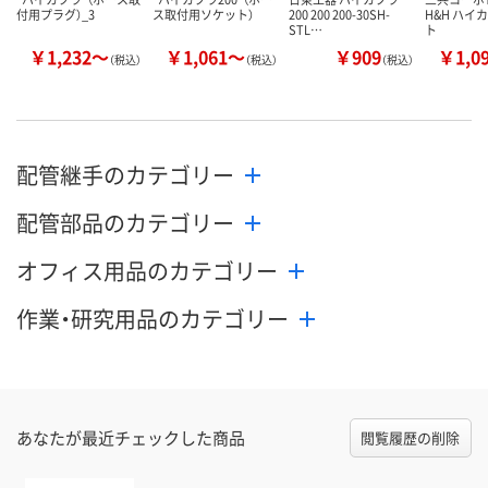
付用プラグ）_3
ス取付用ソケット）
200 200 200-30SH-
H&H ハイ
STL…
ト
￥1,232～
￥1,061～
￥909
￥1,0
（税込）
（税込）
（税込）
配管継手のカテゴリー
配管部品のカテゴリー
オフィス用品のカテゴリー
作業・研究用品のカテゴリー
あなたが最近チェックした商品
閲覧履歴の削除