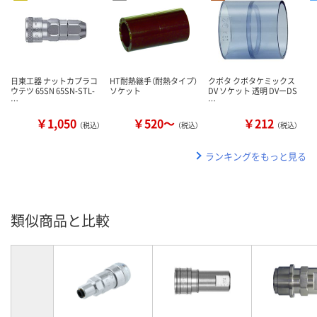
日東工器 ナットカプラコ
HT耐熱継手（耐熱タイプ）
クボタ クボタケミックス
ウテツ 65SN 65SN-STL-
ソケット
DV ソケット 透明 DVーDS
…
…
￥1,050
￥520～
￥212
（税込）
（税込）
（税込）
ランキングをもっと見る
類似商品と比較