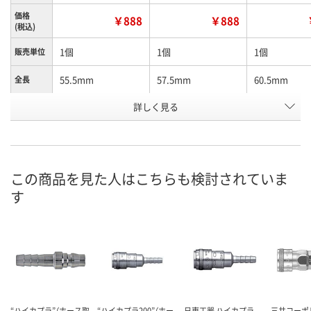
価格
￥888
￥888
(税込)
1個
1個
1個
販売単位
55.5mm
57.5mm
60.5mm
全長
お申込番
詳しく見る
P850129
P850124
P850128
号
あり
あり
あり
在庫
8月21日（金）まで
8月21日（金）まで
8月21日（金）
お届け日
この商品を見た人はこちらも検討されていま
す
数量
数量
数量
カゴへ
カゴへ
カ
“ハイカプラ”（ホース取
“ハイカプラ200”（ホー
日東工器 ハイカプラ
三共コーポ