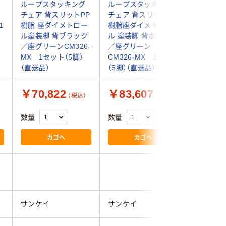
ェ
ループスタッキング
ループスタッキング
ループス
チェア 背スリットPP
チェア 背スリットPP
チェア背
1
樹脂 座ダイメトロー
樹脂座ダイメトロー
樹脂座ダ
ル塗装脚 背ブラック
ル 塗装脚 背ホワイト
ル塗装脚
／座グリーンCM326-
／座グリーン
／座グリー
MX 1セット（5脚）
CM326-MX 1セット
MY 1セ
（直送品）
（5脚）（直送品）
（直送品）
￥70,822
￥83,607
￥72,
（税込）
（税込）
数量
数量
数量
カゴへ
カゴへ
サンケイ
サンケイ
サンケイ