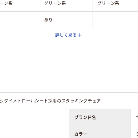
ーン系
グリーン系
グリーン系
あり
詳しく見る
無し
無し
キャスター無し
キャスター無し
可
可
g
4.4kg
6.3kg
た、ダイメトロールシート採用のスタッキングチェア
ブランド名
カラー