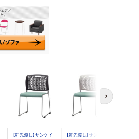
チェア／
た。
次へ
【軒先渡し】サンケイ
【軒先渡し】サンケイ
【軒先渡