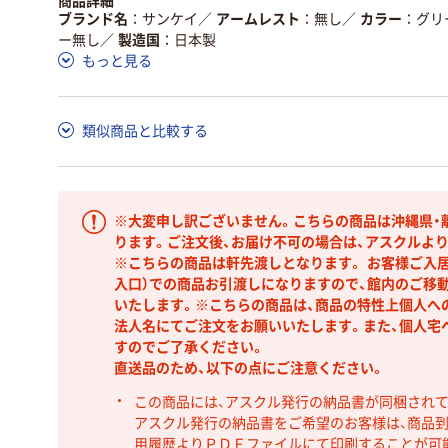
商品詳細
ブランド名
サンケイ
／
アームレスト
無し
／
カラー
グリ
ー無し
／
製造国
日本製
もっと見る
類似商品と比較する
※大変申し訳ございません。こちらの商品は沖縄県・
ります。ご注文後、お届け不可の場合は、アスクルよ
※こちらの商品は軒先渡しとなります。 お客様ご入
入口）での商品お引渡しになりますので、館内のご移
いたします。※こちらの商品は、商品の特性上個人へ
法人名にてご注文をお願いいたします。また、個人宅
すのでご了承ください。
直送品のため、以下の点にご注意ください。
この商品には、アスクル発行の納品書が同梱され
アスクル発行の納品書をご希望のお客様は、商品到
用履歴よりＰＤＦファイルにて印刷することが可