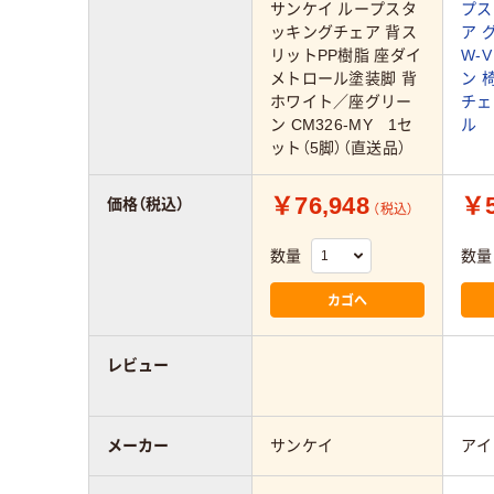
サンケイ ループスタ
プス
ッキングチェア 背ス
ア 
リットPP樹脂 座ダイ
W-
メトロール塗装脚 背
ン 
ホワイト／座グリー
チェ
ン CM326-MY 1セ
ル
ット（5脚）（直送品）
￥76,948
￥5
価格（税込）
（税込）
数量
数量
カゴへ
レビュー
メーカー
サンケイ
アイ