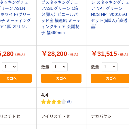
タッキングチェ
プスタッキングチェ
シ スタッキングチ
グリーン ASLN-
アASL グリーン 1箱
ア NPT グリーン
V ホワイト/グリー
（4脚入） ビニールパ
NCS-NPTV00105G 
椅子 ミーティング
ッド座 横連結 ミーテ
セット(5脚入)（直送
ア 1脚 オリジナ
ィングチェア 会議椅
品）
子 幅490mm
,280
￥28,200
￥31,515
（税込）
（税込）
（税込）
数量
数量
カゴへ
カゴへ
カゴへ
4.4
(5)
リスチトセ
アイリスチトセ
ナカバヤシ