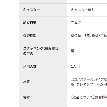
キャスター
キャスター無し
組立目安
完成品
保証期間
構造体：3年、機構・可
スタッキング（積み重ね）
可
の可否
利用人数
1人用
φ12.7スチールパイプ
材質
脂・ウレタンフォーム・
備考
【返品について】お客