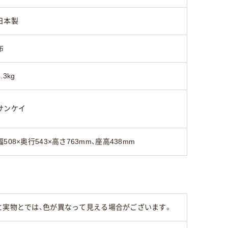
日本製
布
4.3kg
サンケイ
幅508×奥行543×高さ763mm、座高438mm
と実物とでは、色が異なって見える場合がございます。