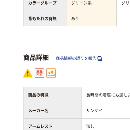
カラーグループ
グリーン系
グリ
背もたれの有無
あり
肘掛け（アームレ
無し
無し
スト）
商品詳細
キャスター
キャスター無し
無し
商品情報の誤りを報告
スタッキング（積
可
可
み重ね）の可否
質量
4.3kg
4.0k
商品の特徴
長時間の着座にも適し
アスクル商品環境
メーカー名
サンケイ
35
スコア
アームレスト
無し