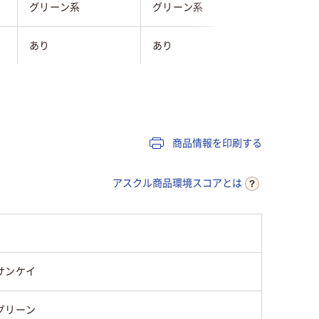
グリーン系
グリーン系
グリーン
あり
あり
あり
無し
無し
無し
キャスター無し
キャスター無し
キャスタ
商品情報を印刷する
可
可
可
アスクル商品環境スコアとは
4.3kg
4.3kg
4.3kg
サンケイ
グリーン