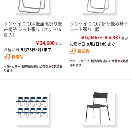
サンケイ CF104 低座高折り畳
サンケイ CF107 折り畳み椅子
み椅子 シート張り 1セット（6
シート張り 1脚
脚入）
￥6,046
￥6,937
￥24,600
お届け日：
9月2日（水）まで
（税込）
お届け日：
9月28日（月）まで
直送品
直送品
カラー・タイプ・販売単位違いの商品が
4
商品
あります
寸法・カラー・販売単位違いの商品が
9
商品あ
ります