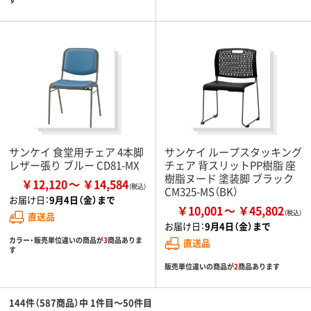
サンケイ 食堂用チェア 4本脚
サンケイ ループスタッキング
レザー張り ブルー CD81-MX
チェア 背スリットPP樹脂 座
樹脂ヌード 塗装脚 ブラック
￥12,120
￥14,584
CM325-MS（BK）
お届け日：
9月4日（金）まで
￥10,001
￥45,802
直送品
お届け日：
9月4日（金）まで
カラー・販売単位違いの商品が
3
商品ありま
直送品
す
販売単位違いの商品が
2
商品あります
144件（587商品）中 1件目～50件目