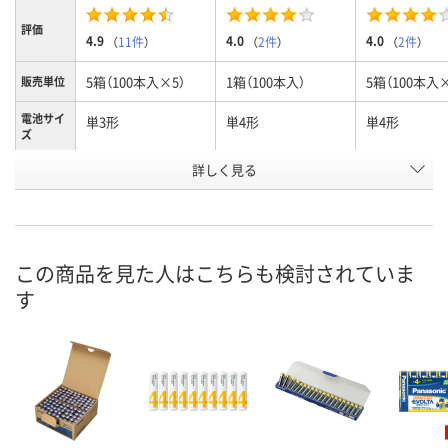
評価
4.9
4.0
4.0
（
11件
）
（
2件
）
（
2件
）
5箱（100本入×5）
1箱（100本入）
5箱（100本入×
販売単位
電池サイ
単3形
単4形
単4形
ズ
お申込番
詳しく見る
HE62439
AA90760
HE61933
号
4点
12点
2点
在庫
8月8日（土）
8月8日（土）
8月8日（土）
お届け日
この商品を見た人はこちらも検討されていま
す
数量
数量
数量
カゴへ
カゴへ
カ