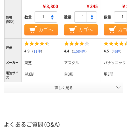
￥3,800
￥345
￥1
数量
数量
数量
価格
(税込)
カゴへ
カゴへ
カ
評価
4.9
4.4
4.5
（
11件
）
（
1,584件
）
（
46件
）
東芝
アスクル
パナソニック
メーカー
電池サイ
単3形
単3形
単3形
ズ
アスクル
詳しく見る
商品環境
60
スコア
よくあるご質問（Q&A）