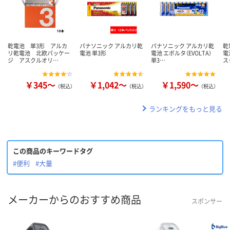
乾電池 単3形 アルカ
パナソニック アルカリ乾
パナソニック アルカリ乾
乾
リ乾電池 北欧パッケー
電池 単3形
電池 エボルタ（EVOLTA）
電
ジ アスクルオリ…
単3…
ス
￥345～
￥1,042～
￥1,590～
（税込）
（税込）
（税込）
ランキングをもっと見る
この商品のキーワードタグ
#便利
#大量
メーカーからのおすすめ商品
スポンサー