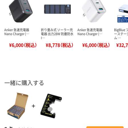
Anker 急速充電器
折り畳み式 ソーラー充
Anker 急速充電器
BigBlu
Nano Charger (…
電器 出力28W 防塵防水
Nano Charger (…
ーステー
I…
ム …
¥6,000（税込）
¥8,778（税込）
¥6,000（税込）
¥32,
一緒に購入する