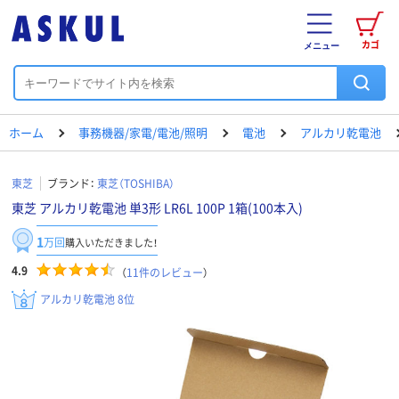
カゴ
メニュー
ホーム
事務機器/家電/電池/照明
電池
アルカリ乾電池
東芝
ブランド：
東芝（TOSHIBA）
東芝 アルカリ乾電池 単3形 LR6L 100P 1箱(100本入)
1
万回
購入いただきました！
4.9
（
11
件のレビュー
）
アルカリ乾電池 8位