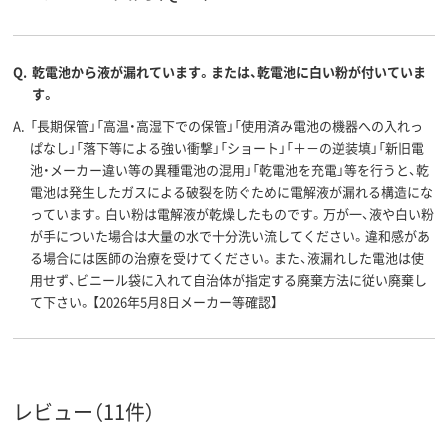
Q.
乾電池から液が漏れています。または、乾電池に白い粉が付いていま
す。
A.
「長期保管」「高温・高湿下での保管」「使用済み電池の機器への入れっ
ぱなし」「落下等による強い衝撃」「ショート」「＋－の逆装填」「新旧電
池・メーカー違い等の異種電池の混用」「乾電池を充電」等を行うと、乾
電池は発生したガスによる破裂を防ぐために電解液が漏れる構造にな
っています。白い粉は電解液が乾燥したものです。万が一、液や白い粉
が手についた場合は大量の水で十分洗い流してください。違和感があ
る場合には医師の治療を受けてください。また、液漏れした電池は使
用せず、ビニール袋に入れて自治体が指定する廃棄方法に従い廃棄し
て下さい。【2026年5月8日メーカー等確認】
レビュー（11件）