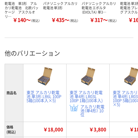
乾電池 単3形 アル
パナソニック アルカリ
パナソニック アルカリ
乾電池 単3
カリ乾電池 北欧パッ
乾電池 単3形
乾電池 エボルタ
乾電池 プ
ケージ アスクルオ
（EVOLTA） 単3…
グ アスク
リ…
￥140～
￥435～
￥317～
￥1
（税込）
（税込）
（税込）
他のバリエーション
東芝 アルカリ乾電
東芝 アルカリ乾電
東芝 アルカ
商品名
池 単3形 LR6L 100P
池 単4形 LR03L
池 単4形 LR03
5箱(100本入×5)
100P 1箱(100本入)
100P 5箱(10
×5)
アルカリ乾電
池（単4形） 10
位
価格
￥18,000
￥3,800
￥18
(税込)