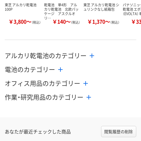
東芝 アルカリ乾電池
乾電池 単4形 アル
東芝 アルカリ乾電池 シ
パナソニッ
100P
カリ乾電池 北欧パッ
ュリンクなし紙箱包
乾電池 エ
ケージ アスクルオ
（EVOLTA）
リ…
￥3,800～
￥140～
￥1,370～
￥3
（税込）
（税込）
（税込）
アルカリ乾電池のカテゴリー
電池のカテゴリー
オフィス用品のカテゴリー
作業・研究用品のカテゴリー
あなたが最近チェックした商品
閲覧履歴の削除