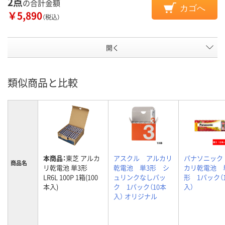
2点
の合計金額
カゴへ
￥5,890
（税込）
開く
類似商品と比較
本商品：
東芝 アルカ
アスクル アルカリ
パナソニック
商品名
リ乾電池 単3形
乾電池 単3形 シ
カリ乾電池 
LR6L 100P 1箱(100
ュリンクなしパッ
形 1パック（
本入)
ク 1パック（10本
入）
入） オリジナル