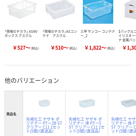
「現場のチカラ」 ASNV
「現場のチカラ」ASコン
三甲 サンコー コンテナ
【バックル
ボックス アスクル
テナ アスクル
ー_2
イリスオー
ナ 金属バ
￥527～
￥510～
￥1,822～
￥1,3
（税込）
（税込）
（税込）
他のバリエーション
商品名
矢崎化工 ヤザキ ポ
矢崎化工 ヤザキ ポ
矢崎化工 ヤザ
リテナー PTー2B ST
リテナー 体 PTー5
リテナー 体 P
クリアー C11 1セッ
ST クリアー C11 1セ
ST クリアー C
ト(5個)（直送品）
ット(5個)（直送品）
ット(5個)（直