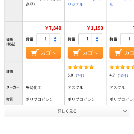
送品）
リジナル
ル
￥7,840
￥1,190
数量
数量
数量
価格
(税込)
カゴへ
カゴへ
カ
評価
5.0
4.7
（
7件
）
（
10件
）
矢崎化工
アスクル
アスクル
メーカー
ポリプロピレン
ポリプロピレン
ポリプロピレ
材質
詳しく見る
クリア(透明)系
クリア（透明）系
クリア(透明)
カラーグ
ループ
アスクル
商品環境