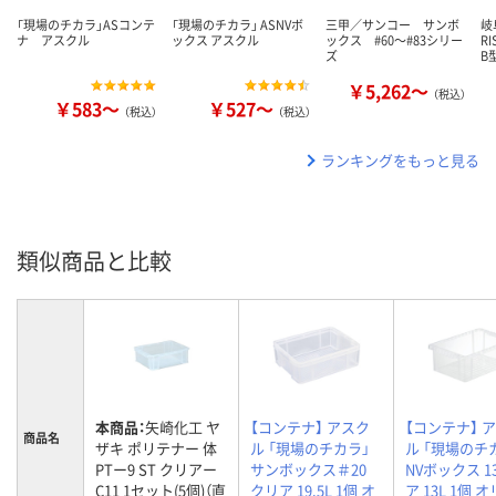
「現場のチカラ」ASコンテ
「現場のチカラ」 ASNVボ
三甲／サンコー サンボ
岐
ナ アスクル
ックス アスクル
ックス #60～#83シリー
R
ズ
B
￥5,262～
（税込）
￥583～
￥527～
（税込）
（税込）
ランキングをもっと見る
類似商品と比較
本商品：
矢崎化工 ヤ
【コンテナ】 アスク
【コンテナ】 
商品名
ザキ ポリテナー 体
ル 「現場のチカラ」
ル 「現場のチ
PTー9 ST クリアー
サンボックス＃20
NVボックス 1
C11 1セット(5個)（直
クリア 19.5L 1個 オ
ア 13L 1個 