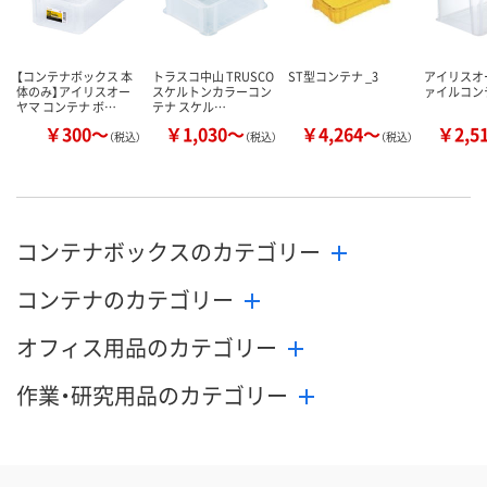
【コンテナボックス 本
トラスコ中山 TRUSCO
ST型コンテナ _3
アイリスオ
体のみ】アイリスオー
スケルトンカラーコン
ァイルコン
ヤマ コンテナ ボ…
テナ スケル…
￥300～
￥1,030～
￥4,264～
￥2,5
（税込）
（税込）
（税込）
コンテナボックスのカテゴリー
コンテナのカテゴリー
オフィス用品のカテゴリー
作業・研究用品のカテゴリー