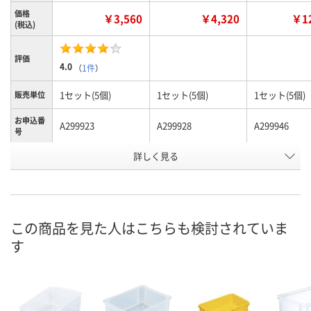
価格
￥3,560
￥4,320
￥12
(税込)
評価
4.0
（
1件
）
1セット(5個)
1セット(5個)
1セット(5個)
販売単位
お申込番
A299923
A299928
A299946
号
詳しく見る
直送品
直送品
直送品
在庫
8月26日（水）まで
8月26日（水）まで
8月26日（水）
お届け日
数量
数量
数量
この商品を見た人はこちらも検討されていま
す
カゴへ
カゴへ
カ