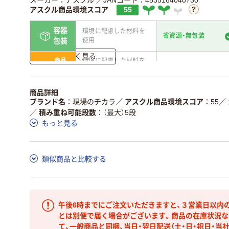
メーカー：アスクル
／JANコード：4535164040730
アスクル商品環境スコア
55
容器
環境に配慮した材料を
省資源・無包装
使用
包装
詳しく見る
商品
環境に配慮した材料を
省資源・省エネ・節水
本体
使用
独自の回収スキームが
アスクルで資源循環し
商品詳細
仕組
ある
いる
ブランド名
現場のチカラ
／
アスクル商品環境スコア
55
／
／
積み重ね可能段数
（最大）5段
この商品の環境配慮ポイントです。詳しくはページ下部の商品
もっと見る
ア詳細／加点項目
」で確認できます。
類似商品と比較する
午後6時までにご注文いただきますと、３営業日以内
とは別便で届く場合がございます。商品の在庫状況な
て、一般商品と同梱、当日・翌日配送（土・日・祝日・当