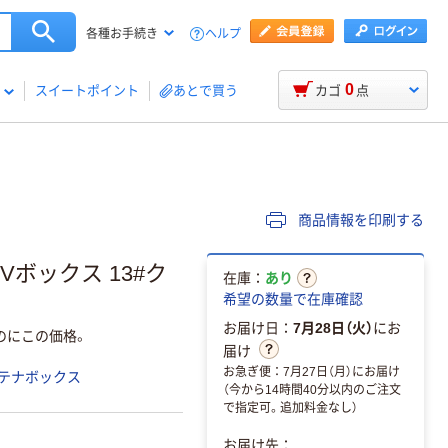
ヘルプ
各種お手続き
0
スイートポイント
あとで買う
カゴ
点
商品情報を印刷する
Vボックス 13#ク
在庫：
あり
希望の数量で在庫確認
お届け日：
7月28日（火）
にお
のにこの価格。
届け
お急ぎ便：7月27日（月）にお届け
テナボックス
（今から14時間40分以内のご注文
で指定可。追加料金なし）
お届け先：