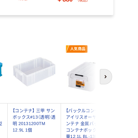
（税込）
￥1,200
人気商品
次へ
【コンテナ】 三甲 サン
【バックルコンテナ】
積水テク
ボックス#13（透明）透
アイリスオーヤマ コ
キスイコ
型
明 20131200TM
ンテナ 金属バックル
Ｃー1 
12.9L 1個
コンテナボックス 容
1個
量12.1L BL-13R クリ