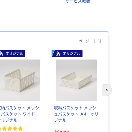
サービス概要
ページ：
1
／
2
オリジナル
オリジナル
人気商品
次のスライド
納バスケット メッシ
収納バスケット メッシ
キャリーバ
ュバスケット ワイド
ュバスケット Ａ4 オリ
田化学
オリジナル
ジナル
￥190~