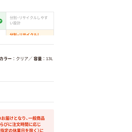
分別・リサイクルしやす
い設計
分別・リサイクルし
やすい設計
て
温室効果ガスなどの削減
カラー
クリア
／
容量
13L
詳細「
アスクル商品環境スコ
のお届けとなり、一般商品
らびに注文時間に応じ
社指定の休業日を除く）に