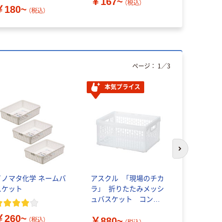
￥167~
（税込）
￥180~
（税込）
ページ：
1
／
3
本気プライス
次のスライド
イノマタ化学 ネームバ
アスクル 「現場のチカ
サンコープ
スケット
ラ」 折りたたみメッシ
ボックス収
ュバスケット コンテ
ックス
ナ
￥260~
￥880~
（税込）