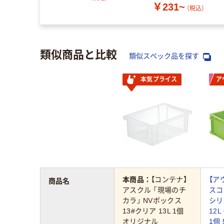
￥231~
（税込）
類似商品と比較
類似スペック品を探す
本気プライス
ア
本商品：
【コンテナ】
【ア
商品名
アスクル 「現場のチ
スコ
カラ」 NVボックス
シリ
13#クリア 13L 1個
12L
オリジナル
1個 