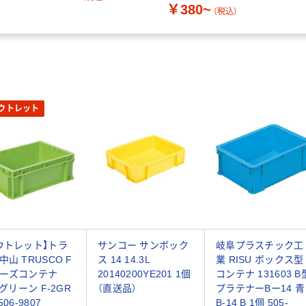
￥380~
（税込）
ウトレット
ウトレット】トラ
サンコー サンボック
岐阜プラスチック工
中山 TRUSCO F
ス 14 14.3L
業 RISU ボックス型
ーズコンテナ
20140200YE201 1個
コンテナ 131603 B
 グリーン F-2GR
（直送品）
プラテナーBー14 青
506-9807
B-14 B 1個 505-