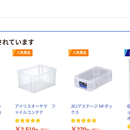
されています
人気商品
人気商品
シ
アイリスオーヤマ フ
JEJアステージ NFボッ
収
カ
ァイルコンテナ
クス
本
￥2,510~
￥270~