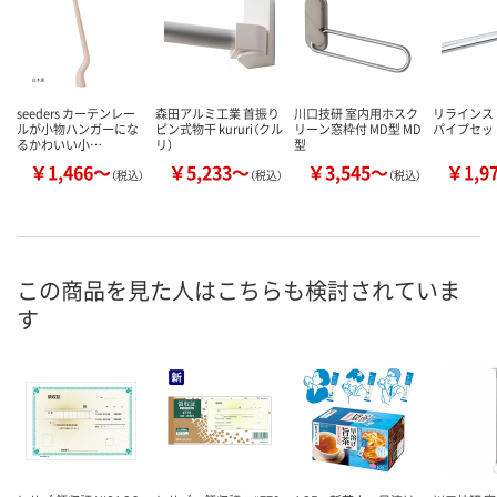
seeders カーテンレー
森田アルミ工業 首振り
川口技研 室内用ホスク
リラインス
ルが小物ハンガーにな
ピン式物干 kururi（クル
リーン窓枠付 MD型 MD
パイプセット
るかわいい小…
リ）
型
￥1,466～
￥5,233～
￥3,545～
￥1,9
（税込）
（税込）
（税込）
この商品を見た人はこちらも検討されていま
す