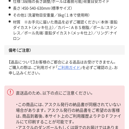
仕様：3段階の長さ調整/ポールは着脱可能/荷重目安ガイド
長さ：450-540-630mm（標準サイズ）
その他1：洗濯物目安重量／8kg（１本で使用時）
材質 ※お手元に届いた商品を必ずご確認ください：本体：亜鉛
ダイカスト（メッキ仕上）／カバー：ＡＢＳ樹脂／ポール：ステン
レス／ポール先端：亜鉛ダイカスト（メッキ仕上）／リング：ナイ
ロン
備考（ご注意）
【返品について】お客様のご都合による返品はお受けできません。
ご購入の際は、ご利用ガイド「
ご利用ガイド
」を必ずご確認の上、お
申し込みください。
直送品のため、以下の点にご注意ください。
・この商品には、アスクル発行の納品書が同梱されていない
場合があります。アスクル発行の納品書をご希望のお客様
は、商品到着後、本サイト上のご利用履歴よりＰＤＦファイ
ルにて印刷することが可能です。
・アスクルのダンボールもしくは袋でのお届けではありま