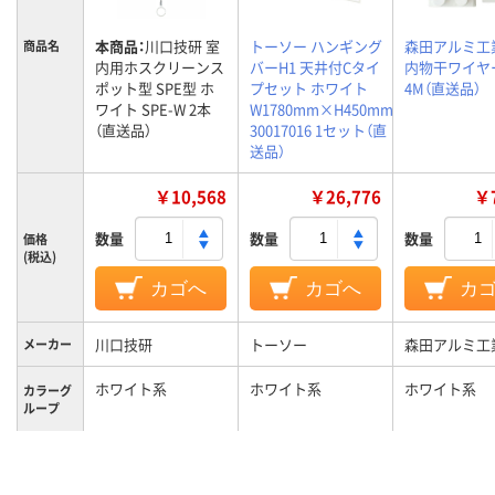
本商品：
川口技研 室
トーソー ハンギング
森田アルミ工
商品名
内用ホスクリーンス
バーH1 天井付Cタイ
内物干ワイヤー
ポット型 SPE型 ホ
プセット ホワイト
4M（直送品）
ワイト SPE-W 2本
W1780mm×H450mm
（直送品）
30017016 1セット（直
送品）
￥10,568
￥26,776
￥7
数量
数量
数量
価格
(税込)
カゴへ
カゴへ
カ
川口技研
トーソー
森田アルミ工
メーカー
ホワイト系
ホワイト系
ホワイト系
カラーグ
ループ
3段階
長さ調節