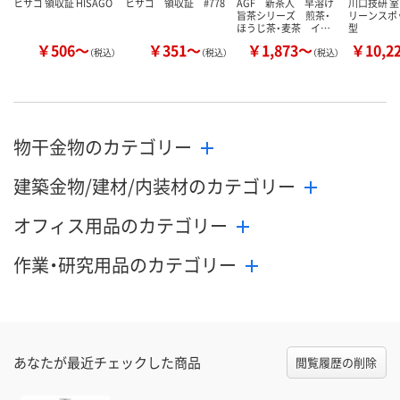
ヒサゴ 領収証 HISAGO
ヒサゴ 領収証 #778
AGF 新茶人 早溶け
川口技研 
旨茶シリーズ 煎茶・
リーンスポッ
ほうじ茶・麦茶 イ…
型
￥506～
￥351～
￥1,873～
￥10,2
（税込）
（税込）
（税込）
物干金物のカテゴリー
建築金物/建材/内装材のカテゴリー
オフィス用品のカテゴリー
作業・研究用品のカテゴリー
あなたが最近チェックした商品
閲覧履歴の削除