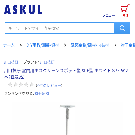
カゴ
メニュー
ホーム
DIY用品/園芸/資材
建築金物/建材/内装材
物干金
川口技研
ブランド：
川口技研
川口技研 室内用ホスクリーンスポット型 SPE型 ホワイト SPE-W 2
本（直送品）
（
0
件のレビュー
）
ランキングを見る：
物干金物