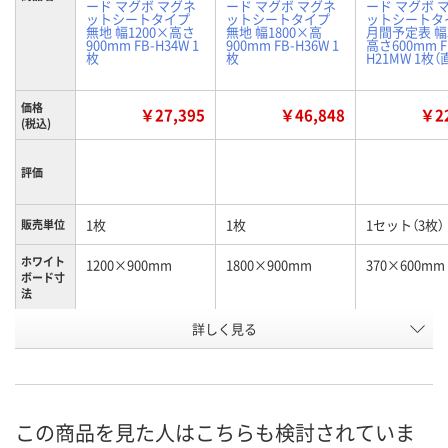
ード マグボ マグネ
ード マグボ マグネ
ード マグボ 
ットシートタイプ
ットシートタイプ
ットシートタ
無地 幅1200×高さ
無地 幅1800×高
月間予定表 幅
900mm FB-H34W 1
900mm FB-H36W 1
高さ600mm F
枚
枚
H21MW 1枚
価格
￥27,395
￥46,848
￥22
(税込)
評価
1枚
1枚
1セット（3枚）
販売単位
ホワイト
1200×900mm
1800×900mm
370×600mm
ボード寸
法
詳しく見る
無地
無地
月間予定表
種別
お申込番
AX92924
J007882
A527800
号
4点
1点
わずか
在庫
この商品を見た人はこちらも検討されていま