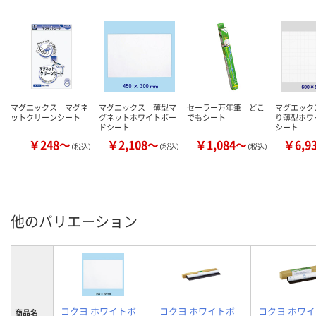
マグエックス マグネ
マグエックス 薄型マ
セーラー万年筆 どこ
マグエック
ットクリーンシート
グネットホワイトボー
でもシート
り薄型ホワ
ドシート
シート
￥248～
￥2,108～
￥1,084～
￥6,9
（税込）
（税込）
（税込）
他のバリエーション
コクヨ ホワイトボ
コクヨ ホワイトボ
コクヨ ホワ
商品名