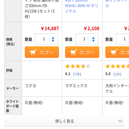
さ300mm FB-
MSHU-3045-M オリ
ル
H115W 1セット（3
ジナル
枚）
￥14,887
￥2,108
￥2
数量
数量
数量
価格
(税込)
カゴへ
カゴへ
カ
評価
4.1
5.0
（
7件
）
（
1件
）
コクヨ
マグエックス
光和インター
メーカー
ナル
ホワイト
片面（無地）
片面（無地）
片面（無地）
ボード面
数
詳しく見る
0.8mm
0.5mm
0.05ｍｍ
厚さ