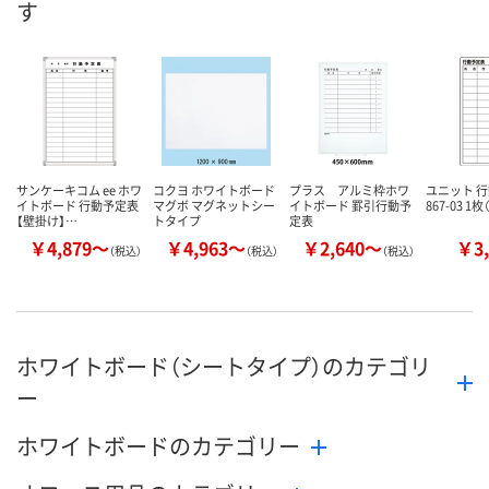
す
8月9日（日）
8月9日（日）
8月20日（木）
お届け日
数量
数量
数量
カゴへ
カゴへ
カ
サンケーキコム ee ホワ
コクヨ ホワイトボード
プラス アルミ枠ホワ
ユニット 
イトボード 行動予定表
マグボ マグネットシー
イトボード 罫引行動予
867-03 1
【壁掛け】…
トタイプ
定表
￥4,879～
￥4,963～
￥2,640～
￥3,
（税込）
（税込）
（税込）
ホワイトボード（シートタイプ）のカテゴリ
ー
ホワイトボードのカテゴリー