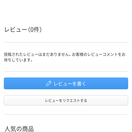
マグネットシートタ
マグネットシートタ
静電気シート
シートタ
イプ
イプ
イプ
アスクル
商品環境
55
レビュー（0件）
スコア
投稿されたレビューはまだありません。お客様のレビューコメントをお
待ちしています。
レビューを書く
レビューをリクエストする
人気の商品