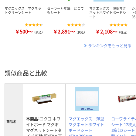
マグエックス マグネッ
セーラー万年筆 どこで
マグエックス 薄型マグ
シ
トクリーンシート
もシート
ネットホワイトボードシ
ト
ート
0
￥500～
￥2,891～
￥2,108～
（税込）
（税込）
（税込）
ランキングをもっと見る
類似商品と比較
本商品：
コクヨ ホワ
マグエックス 薄型
コーワライテ
商品名
イトボード マグボ
マグネットホワイト
シート 12枚入
マグネットシートタ
ボードシート
1箱（12シート
イプ 無地 幅450×高
450×300mm
和インターナ