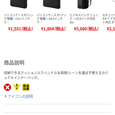
パソコンケース PCバッ
パソコンケース PCバッ
ビジネスバッグ リュッ
セキュリ
グ 軽量 ～14.1インチ
グ 軽量 ～16.4インチ
ク ～15.6インチ対応
4タイプ
ワ…
ワ…
2w…
ト対応 ダ
¥1,551（税込）
¥1,864（税込）
¥5,680（税込）
¥2,
商品説明
収納できるクッション入りハンドルを採用!シーンを選ばず使えるカジ
ュアルインナーバッグ。
アイコンの説明