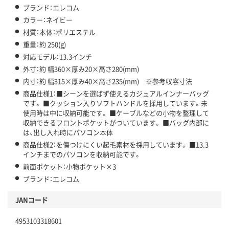
ブランド：エレコム
カラー：ネイビー
材質：本体：ポリエステル
重量：約 250(g)
対応モデル：13.3インチ
外寸：約 幅360×厚み20×高さ280(mm)
内寸：約 幅315×厚み40×高さ235(mm) ※参考収容寸法
商品仕様1：■シーンを選ばず使えるカジュアルインナーバッグ
です。 ■クッション入りソフトハンドルを採用しています。未
使用時は中に収納可能です。 ■ケーブルなどの小物を整理して
収納できるフロントポケットがついています。 ■バッグ内部に
は、出し入れ時にパソコン本体
商品仕様2：を傷つけにくい起毛素材を採用しています。 ■13.3
インチまでのパソコンを収納可能です。
前面ポケット：小物ポケット×3
ブランド：エレコム
JANコード
4953103318601