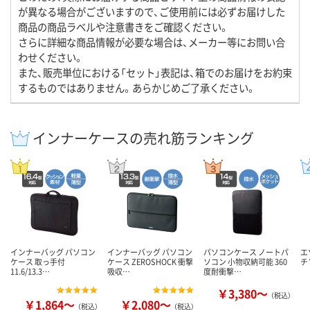
が異なる場合がございますので、ご使用前には必ずお届けした
商品の商品ラベルや注意書きをご確認ください。
さらに詳細な商品情報が必要な場合は、メーカー等にお問い合
わせください。
また、販売単位における「セット」表記は、箱でのお届けをお約束
するものではありません。あらかじめご了承ください。
インナーケースの売れ筋ランキング
インナーバッグ パソコン
インナーバッグ パソコン
パソコンケース ノートパ
エ
ケース 取っ手付
ケース ZEROSHOCK 衝撃
ソコン 小物収納可能 360
チ 
11.6/13.3…
吸収…
度耐衝撃…
￥3,380～
（税込）
￥1,864～
￥2,080～
（税込）
（税込）