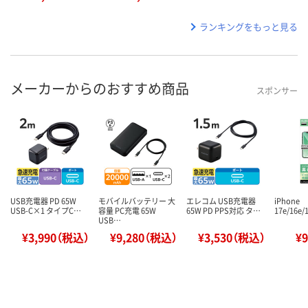
ランキングをもっと見る
メーカーからのおすすめ商品
スポンサー
USB充電器 PD 65W
モバイルバッテリー 大
エレコム USB充電器
iPhone
USB-C×1 タイプC…
容量 PC充電 65W
65W PD PPS対応 タ…
17e/16e/
USB…
¥3,990（税込）
¥9,280（税込）
¥3,530（税込）
¥