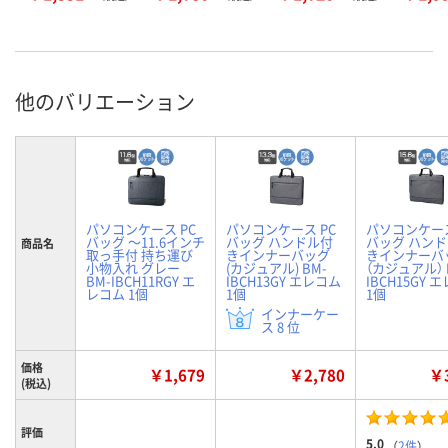
他のバリエーション
パソコンケース PC
パソコンケース PC
パソコンケース
バッグ ～11.6インチ
バッグ ハンドル付
バッグ ハン
商品名
取っ手付 持ち運び
きインナーバッグ
きインナーバ
小物入れ グレー
(カジュアル) BM-
（カジュアル） 
BM-IBCH11RGY エ
IBCH13GY エレコム
IBCH15GY 
レコム 1個
1個
1個
インナーケー
ス 8 位
価格
￥1,679
￥2,780
￥3
(税込)
評価
5.0
（
2件
）