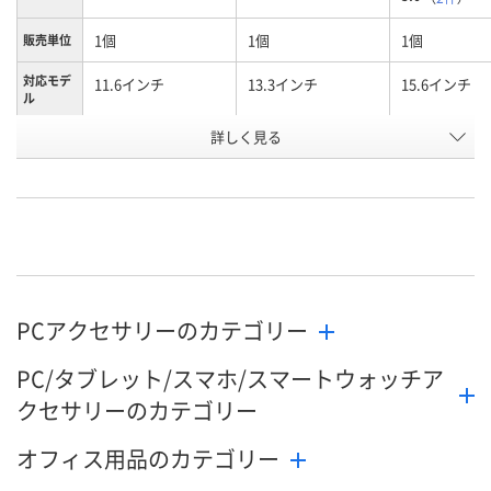
1個
1個
1個
販売単位
対応モデ
11.6インチ
13.3インチ
15.6インチ
ル
詳しく見る
グレー
グレー
グレー
カラー
お申込番
AA23164
A534571
A534573
号
2点
9点
8点
在庫
8月9日（日）
8月9日（日）
8月9日（日）
お届け日
PCアクセサリーのカテゴリー
数量
数量
数量
PC/タブレット/スマホ/スマートウォッチア
カゴへ
カゴへ
カ
クセサリーのカテゴリー
オフィス用品のカテゴリー