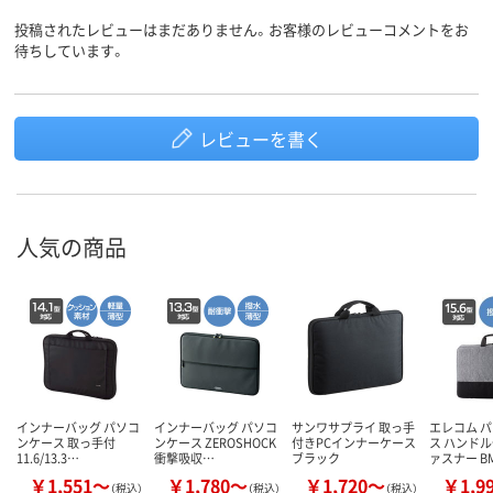
投稿されたレビューはまだありません。お客様のレビューコメントをお
待ちしています。
レビューを書く
人気の商品
インナーバッグ パソコ
インナーバッグ パソコ
サンワサプライ 取っ手
エレコム 
ンケース 取っ手付
ンケース ZEROSHOCK
付きPCインナーケース
ス ハンドル
11.6/13.3…
衝撃吸収…
ブラック
ァスナー B
￥1,551～
￥1,780～
￥1,720～
￥1,9
（税込）
（税込）
（税込）