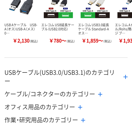
カゴへ
USB Aケーブル USB-
エレコム USB延長ケー
エレコム USB3.0延長
エレコム A 
A（オス）USB-A（メス）
ブル（USB2.0対応）
ケーブル Standard-A
ル/Rohs
0…
オス…
ジ ブ…
￥2,130
￥780～
￥1,859～
￥1,9
（税込）
（税込）
（税込）
USBケーブル(USB3.0/USB3.1)のカテゴリ
ー
ケーブル/コネクターのカテゴリー
オフィス用品のカテゴリー
作業・研究用品のカテゴリー