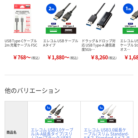
USB Type-Cケーブル
エレコム USB ケーブル
ドラッグ＆ドロップ対
エレコム US
2m 充電ケーブル FSC
Aタイプ
応 USB Type-A 通信速
ケーブル Sta
度5Gb…
オス…
￥768～
￥1,880～
￥8,260
￥1,6
（税込）
（税込）
（税込）
他のバリエーション
エレコム USB3.0ケーブ
エレコム USB3.0延長ケ
商品名
ル/A-A延長タイプ/スリ
ーブル/スリム Standard-
ム/1m/ブラック USB3-
Aオス-Standard-Aメス ホ