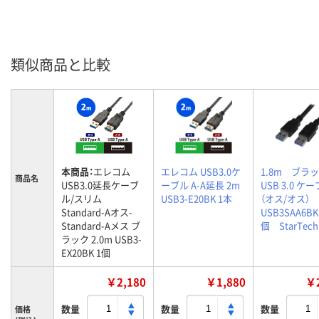
類似商品と比較
本商品：
エレコム
エレコム USB3.0ケ
1.8m ブ
商品名
USB3.0延長ケーブ
ーブル A-A延長 2m
USB 3.0 ケ
ル/スリム
USB3-E20BK 1本
（オス/オス）
Standard-Aオス-
USB3SAA6B
Standard-Aメス ブ
個 StarTech
ラック 2.0m USB3-
EX20BK 1個
￥2,180
￥1,880
￥2
数量
数量
数量
価格