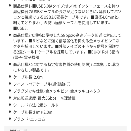
商品仕様1：■USB3.0(Aタイプ:オス)のインターフェースを持つ
周辺機器のUSBケーブルの長さが足りないときに、延長してパソ
コンと接続できるUSB3.0延長ケーブルです。 ■直径4.0mmと、
細くてとりまわしの良い極細ケーブルを使用しています。
■USB3.
商品仕様2：0規格に準拠した5Gbpsの高速データ転送に対応して
います。 ■サビなどに強く信号劣化を抑える金メッキピンコネ
クタを採用しています。 ■外部ノイズの干渉から信号を保護す
る2重シールドケーブルを採用しています。 ■EUの「RoHS指令
(電子・電子機器
商品仕様3：に対する特定有害物質の使用制限)」に準拠した環境
にやさしい製品です。
ケーブル長：2.0m
ツイストペアケーブル(通信線)：○
プラグメッキ仕様：金メッキピン・金メッキコネクタ
対応転送速度：最大5Gbps ※理論値
シールド方法：2重シールド
ケーブル長さ(m)：2.0m
ブランド：エレコム
JANコード