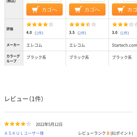
(税込)
カゴへ
カゴへ
カ
評価
4.0
3.5
3.0
（
1件
）
（
2件
）
（
1件
）
エレコム
エレコム
Startech.co
メーカー
カラーグ
ブラック系
ブラック系
ブラック系
ループ
USB3.0準拠
USB3.0
USB規格
レビュー（1件）
2022年5月12日
ＡＳＫＵＬユーザー様
レビューランク
B
(81ポイント)