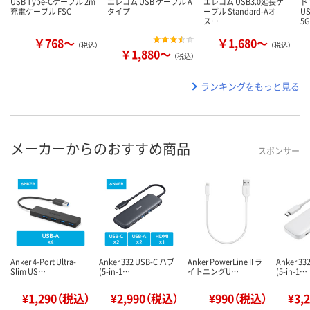
USB Type-Cケーブル 2m
エレコム USB ケーブル A
エレコム USB3.0延長ケ
ド
充電ケーブル FSC
タイプ
ーブル Standard-Aオ
U
ス…
5
￥768～
￥1,680～
（税込）
（税込）
￥1,880～
（税込）
ランキングをもっと見る
メーカーからのおすすめ商品
スポンサー
Anker 4-Port Ultra-
Anker 332 USB-C ハブ
Anker PowerLine II ラ
Anker 33
Slim US…
(5-in-1…
イトニングU…
(5-in-1…
¥1,290（税込）
¥2,990（税込）
¥990（税込）
¥3,