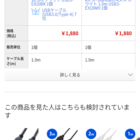
EX10BK 1個
ワイト 1.0m USB3-
EX10WH 1個
USBケーブル
(USB3.0/Type-A) 7
位
価格
￥1,880
￥1,880
(税込)
1個
1個
販売単位
ケーブル長
1.0m
1.0m
さ(m)
詳しく見る
ブラック
ホワイト
カラー
A545554
A545555
お申込番号
あり
入荷待ち
在庫
この商品を見た人はこちらも検討されていま
8月8日（土）
お届け日
す
数量
お取り扱い終了しました