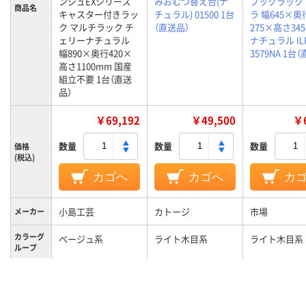
ンジュEXシリーズ
みおむつ替え台(ナ
ブックラック
商品名
キャスター付きラッ
チュラル) 01500 1台
ラ 幅645×奥
ク マルチラック チ
（直送品）
275×高さ34
ェリーナチュラル
ナチュラル IL
幅890×奥行420×
3579NA 1台
高さ1100mm 国産
組立不要 1台（直送
品）
￥69,192
￥49,500
￥6
数量
数量
数量
価格
(税込)
カゴへ
カゴへ
カ
小島工芸
カトージ
市場
メーカー
カラーグ
ベージュ系
ライト木目系
ライト木目系
ループ