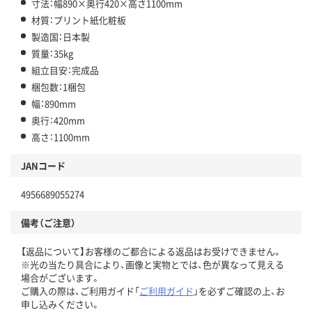
寸法：幅890×奥行420×高さ1100mm
材質：プリント紙化粧板
製造国：日本製
質量：35kg
組立目安：完成品
梱包数：1梱包
幅：890mm
奥行：420mm
高さ：1100mm
JANコード
4956689055274
備考（ご注意）
【返品について】お客様のご都合による返品はお受けできません。
※光の当たり具合により、画像と実物とでは、色が異なって見える
場合がございます。
ご購入の際は、ご利用ガイド「
ご利用ガイド
」を必ずご確認の上、お
申し込みください。