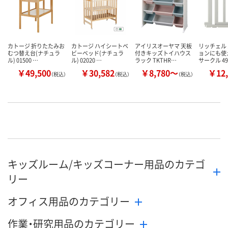
カトージ 折りたたみお
カトージ ハイシートベ
アイリスオーヤマ 天板
リッチェル
むつ替え台(ナチュラ
ビーベッド(ナチュラ
付きキッズトイハウス
ョンにも使
ル) 01500 …
ル) 02020 …
ラック TKTHR…
サークル 49
￥49,500
￥30,582
￥8,780～
￥12,
（税込）
（税込）
（税込）
キッズルーム/キッズコーナー用品のカテゴ
リー
オフィス用品のカテゴリー
作業・研究用品のカテゴリー