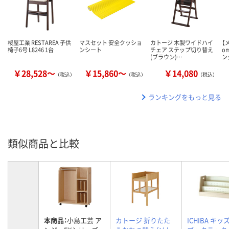
桜屋工業 RESTAREA 子供
マスセット 安全クッショ
カトージ 木製ワイドハイ
【
椅子6号 L8246 1台
ンシート
チェア ステップ切り替え
o
(ブラウン)…
ン
￥28,528～
￥15,860～
￥14,080
（税込）
（税込）
（税込）
ランキングをもっと見る
類似商品と比較
本商品：
小島工芸 ア
カトージ 折りたた
ICHIBA キ