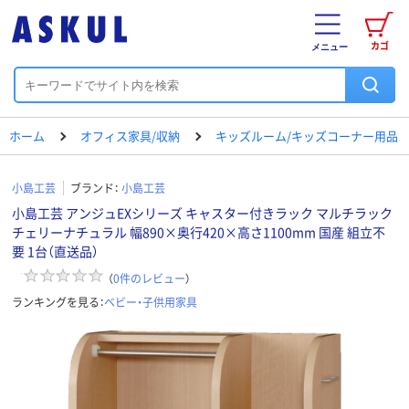
カゴ
メニュー
ホーム
オフィス家具/収納
キッズルーム/キッズコーナー用品
小島工芸
ブランド：
小島工芸
小島工芸 アンジュEXシリーズ キャスター付きラック マルチラック
チェリーナチュラル 幅890×奥行420×高さ1100mm 国産 組立不
要 1台（直送品）
（
0
件のレビュー
）
ランキングを見る：
ベビー・子供用家具