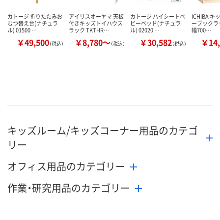
カトージ 折りたたみお
アイリスオーヤマ 天板
カトージ ハイシートベ
ICHIBA 
むつ替え台(ナチュラ
付きキッズトイハウス
ビーベッド(ナチュラ
ーブックラ
ル) 01500 …
ラック TKTHR…
ル) 02020 …
幅700…
￥49,500
￥8,780～
￥30,582
￥14,
（税込）
（税込）
（税込）
キッズルーム/キッズコーナー用品のカテゴ
リー
オフィス用品のカテゴリー
作業・研究用品のカテゴリー