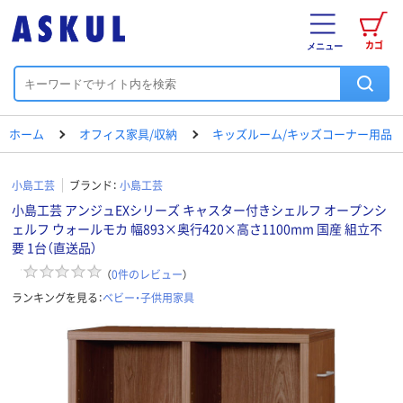
カゴ
メニュー
ホーム
オフィス家具/収納
キッズルーム/キッズコーナー用品
小島工芸
ブランド：
小島工芸
小島工芸 アンジュEXシリーズ キャスター付きシェルフ オープンシ
ェルフ ウォールモカ 幅893×奥行420×高さ1100mm 国産 組立不
要 1台（直送品）
（
0
件のレビュー
）
ランキングを見る：
ベビー・子供用家具