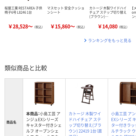
桜屋工業 RESTAREA 子供
マスセット 安全クッショ
カトージ 木製ワイドハイ
【
椅子6号 L8246 1台
ンシート
チェア ステップ切り替え
o
(ブラウン)…
ン
￥28,528～
￥15,860～
￥14,080
（税込）
（税込）
（税込）
ランキングをもっと見る
類似商品と比較
本商品：
小島工芸 ア
カトージ 木製ワイ
小島工芸 ア
ンジュEXシリーズ
ドハイチェア ステ
EXシリーズ 
商品名
キャスター付きシェ
ップ切り替え(ブラ
ター付きラッ
ルフ オープンシェ
ウン) 22419 1台（直
ルチラック 