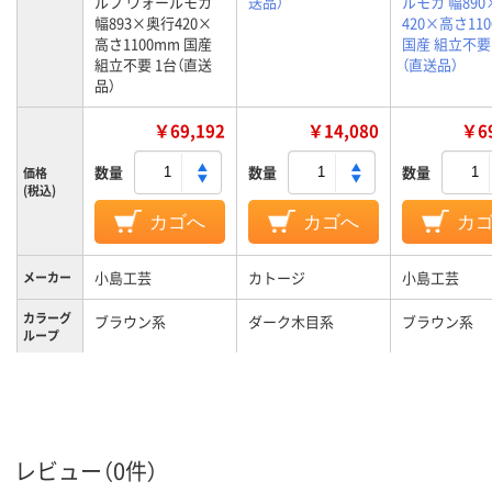
ルフ ウォールモカ
送品）
ルモカ 幅89
幅893×奥行420×
420×高さ11
高さ1100mm 国産
国産 組立不要
組立不要 1台（直送
（直送品）
品）
￥69,192
￥14,080
￥69
数量
数量
数量
価格
(税込)
カゴへ
カゴへ
カ
小島工芸
カトージ
小島工芸
メーカー
カラーグ
ブラウン系
ダーク木目系
ブラウン系
ループ
レビュー（0件）