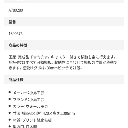
A780280
型番
1390575
商品の特徴
国産・完成品・F☆☆☆☆。キャスター付きで移動も楽に行えます。
棚板4枚はすべて可動棚板。収納物に合わせて棚板の位置が移動で
きます。棚受けダボは、30mmピッチで21段。
商品仕様
メーカー：小島工芸
ブランド：小島工芸
カラー：ウォールモカ
寸法：幅893×奥行420×高さ1100mm
材質：プリント紙化粧板
製造国：日本製