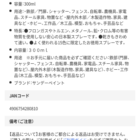
容量：300ml
用途：・鉄部／門扉、シャッター、フェンス、自転車、農機具、家電
品、スチール家具、物置など ・屋内外木部／木製造作物、家具、建
具など ・ホビー、工作品／木工品、模型、おもちゃ、手芸品など
特長：●フロンガスやトルエン、メタノール、鉛・クロム等の有害
物質を使用しない安心の日本製スプレーです。●乾きもきわめ
て速い。●よく使われる15色に限定したお徳用スプレーです。
内容量：３００ｍｌ
用途 ※お手元に届いた商品を必ずご確認ください：鉄部（門扉、
シャッター、フェンス、自転車、農機具、家電品、スチール家具、物
置など）、屋内外木部（木製造作物、家具、建具など）、ホビー・工作
品（木工品、模型、おもちゃ、手芸品など）
ブランド：サンデーペイント
JANコード
4906754280810
備考（ご注意）
【返品について】お客様のご都合による返品はお受けできません。
ご購入の際は、ご利用ガイド「
ご利用ガイド
」を必ずご確認の上、お