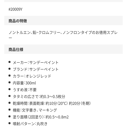
#20009Y
商品の特徴
ノントルエン、鉛・クロムフリー、ノンフロンタイプのお徳用スプレ
ー
商品仕様
メーカー：サンデーペイント
ブランド：サンデーペイント
カラー：オレンジレッド
内容量：300ml
うすめ液：不要
タタミの広さで：約0.3～0.5枚分
乾燥時間：表面乾燥：約10分（20℃） 約20分（冬期）
機能：文字書き、マーキング
塗り面積（2回塗り）：約0.5～0.8m2
噴射パターン：丸吹き