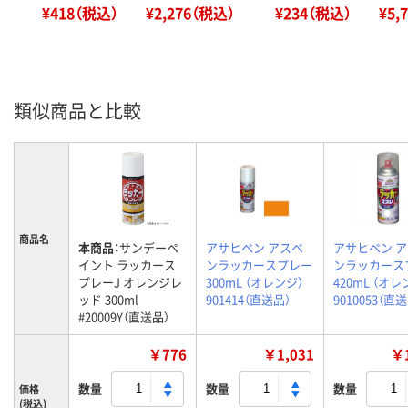
¥418（税込）
¥2,276（税込）
¥234（税込）
¥5,
類似商品と比較
商品名
本商品：
サンデーペ
アサヒペン アスペ
アサヒペン 
イント ラッカース
ンラッカースプレー
ンラッカース
プレーJ オレンジレ
300mL （オレンジ）
420mL （オレ
ッド 300ml
901414（直送品）
9010053（直
#20009Y（直送品）
￥776
￥1,031
￥1
数量
数量
数量
価格
(税込)