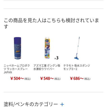
あり
あり
2点
在庫
8月8日（土）
8月8日（土）
8月8日（土）
お届け日
この商品を見た人はこちらも検討されていま
す
数量
数量
数量
カゴへ
カゴへ
カ
ニッペホームプロダク
アズマ工業 グングン吸
テラモト 吸水スポンジ
ツ ラッカースプレー
水激絞りワイパー
モップ Eー2
JAPAN
￥504～
￥548～
￥686～
（税込）
（税込）
（税込）
塗料/ペンキのカテゴリー