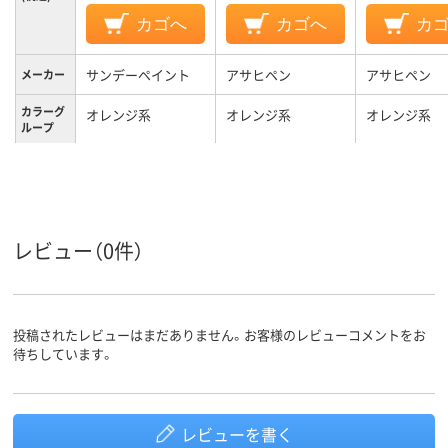
カゴへ
カゴへ
カ
サンデーペイント
アサヒペン
アサヒペン
メーカー
カラーグ
オレンジ系
オレンジ系
オレンジ系
ループ
３００ｍｌ、300ml、
内容量
300mL
・鉄部／門扉、シャッ
自転車、鉄部
自転車、鉄部
ター、フェンス、自転
レビュー（0件）
車、農機具、家電品、
スチール家具、物置
など ・屋内外木部／
木製造作物、家具、建
投稿されたレビューはまだありません。お客様のレビューコメントをお
具など ・ホビー、工
待ちしています。
作品／木工品、模型、
おもちゃ、手芸品な
ど、鉄部、木部、自転
車、・鉄部／門扉、シ
ャッター、フェンス、
レビューを書く