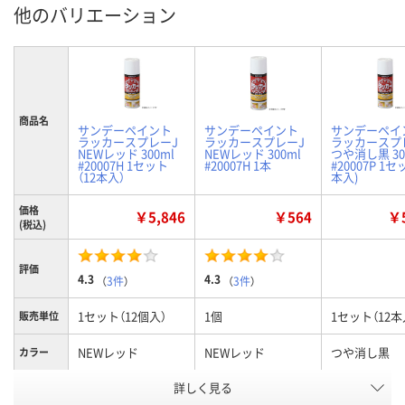
他のバリエーション
商品名
サンデーペイント
サンデーペイント
サンデーペイ
ラッカースプレーJ
ラッカースプレーJ
ラッカースプ
NEWレッド 300ml
NEWレッド 300ml
つや消し黒 30
#20007H 1セット
#20007H 1本
#20007P 1セ
（12本入）
本入)
価格
￥5,846
￥564
￥5
(税込)
評価
4.3
4.3
（
3件
）
（
3件
）
1セット（12個入）
1個
1セット（12本
販売単位
NEWレッド
NEWレッド
つや消し黒
カラー
お申込番
詳しく見る
EJ33810
A798467
EJ33822
号