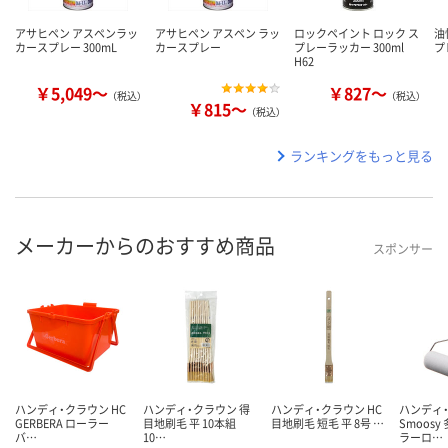
アサヒペン アスペンラッ
アサヒペン アスペン ラッ
ロックペイント ロック ス
油
カースプレー 300mL
カースプレー
プレーラッカー 300ml
プ
H62
￥5,049～
￥827～
（税込）
（税込）
￥815～
（税込）
ランキングをもっと見る
メーカーからのおすすめ商品
スポンサー
ハンディ・クラウン HC
ハンディ・クラウン 得
ハンディ・クラウン HC
ハンディ
GERBERA ローラー
目地刷毛 平 10本組
目地刷毛 短毛 平 8号 …
Smoos
バ…
10…
ラーロ…