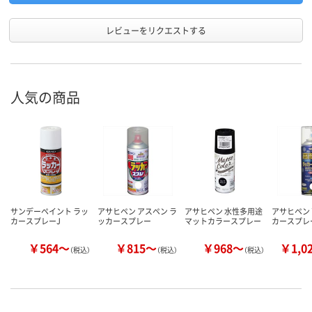
自転車、農機具、家電
品、スチール家具、物
置など ・屋内外木部
レビューをリクエストする
／木製造作物、家具、
用途
建具など ・ホビー、
工作品／木工品、模
型、おもちゃ、手芸品
人気の商品
など、鉄部、木部、自
転車、・鉄部／門扉、
シャッター、フェン
ス、自転車、農機具、
家電品、スチール家
具、物置など ・屋内
外木部／木製造作
物、家具、建具など ・
ホビー、工作品／木
サンデーペイント ラッ
アサヒペン アスペン ラ
アサヒペン 水性多用途
アサヒペン
工品、模型、おもち
カースプレーJ
ッカースプレー
マットカラースプレー
カースプレー 
ゃ、手芸品など、鉄
部、木部、自転車
￥564～
￥815～
￥968～
￥1,0
（税込）
（税込）
（税込）
屋内外兼用
屋内外兼用
屋内外兼用
使用場所