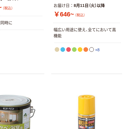
字）
お届け日
8月11日（火）以降
~
富士フイルム チ
本気プライス
（税込）
ェキ専用フィル
￥646~
（税込）
ニチバン セロテ
ム INSTAX MINI
ープ 大巻
を同時に
WW2
￥1,580~
￥124~
幅広い用途に使え、全てにおいて高
（税込）
（税込）
機能
本気プライス
本気プライス
+8
アスクル セロハ
トイレットペー
ンテープ
パー シングル
120ｍ 再生紙
￥216~
（税込）
100% 6ロール
￥470~
（税込）
リサイクル100
本気プライス
芯あり FSC認
証
アスクル トイ
レのおそうじシ
ート 大王製紙
共同企画 トイ
￥330~
（税込）
レクリーナー
トイレシート
オリジナル
本気プライス