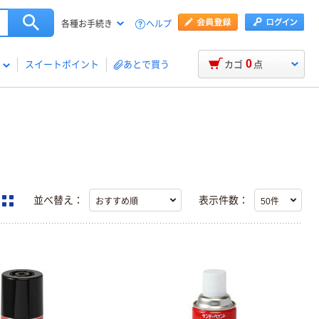
ヘルプ
各種お手続き
0
スイートポイント
あとで買う
カゴ
点
並べ替え：
表示件数：