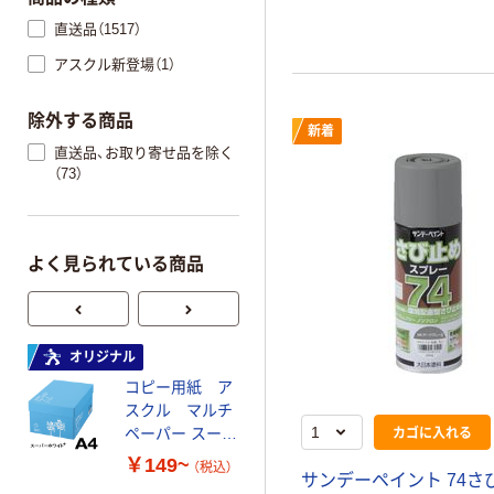
直送品（1517）
アスクル新登場（1）
除外する商品
新着
直送品、お取り寄せ品を除く
（73）
よく見られている商品
オリジナル
オリジナル
コピー用紙 ア
ゴミ袋 エコノミ
スクル マルチ
ータイプ 乳白半
カゴに入れる
ペーパー スーパ
透明 高密度タイ
ーホワイト+
プ 詰替用 バイ
￥149~
￥616~
（税込）
（税込）
オマス素材10％
サンデーペイント 74さ