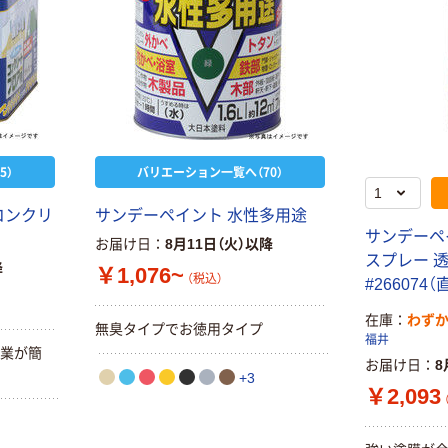
5）
バリエーション一覧へ（70）
コンクリ
サンデーペイント 水性多用途
サンデーペ
お届け日
8月11日（火）以降
スプレー 透明
降
￥1,076~
（税込）
#266074
在庫
わず
無臭タイプでお徳用タイプ
福井
作業が簡
お届け日
8
+3
￥2,093