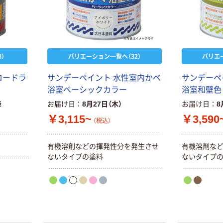
本気プライス
本気プライス
大塚製薬工場
ペーパータオル
経口補水液 オー
中判 再生紙
エスワン（OS-1）
100％ 200枚
）
バリエーション一覧へ（32）
バリエ
￥159~
（税込）
FSC認証 シング
￥149~
（税込）
ル 大王製紙共同
ロードラ
サンデーペイント 水性室内かべ
サンデーペ
企画 オリジナル
浴室ベーシックカラー
浴室和壁色
降
お届け日
8月27日（木）
お届け日
8
￥3,115~
￥3,590
（税込）
有機溶剤などの揮発性分を発生させ
有機溶剤な
ないタイプの塗料
ないタイプ