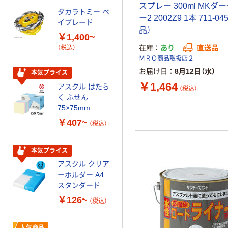
配合
スプレー 300ml MKダ
タカラトミー ベ
オリジナル
ー2 2002Z9 1本 711-0
イブレード
乾電池 単3
品）
￥1,400~
形 アルカリ乾
在庫
あり
直送品
（税込）
電池 北欧パッ
ＭＲＯ商品取扱店２
ケージ アスク
￥140~
（税込）
ルオリジナル
お届け日
8月12日（水）
本気プライス
￥1,464
アスクル はたら
（税込）
本気プライス
く ふせん
ティッシュペー
75×75mm
パー ボックス
￥407~
（税込）
150組 5箱入 ア
スクル スマート
￥328~
（税込）
コンパクト ビ
本気プライス
ビッド PEFC認
アスクル クリア
証
オリジナル
ーホルダー A4
コピー用紙 マ
スタンダード
ルチペーパー
￥126~
（税込）
スーパーエコノ
ミー+
￥149~
（税込）
人気商品