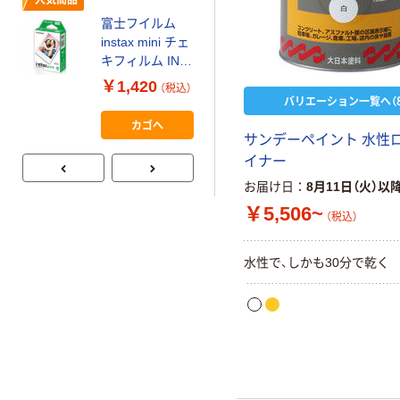
富士フイルム
本気プライス
instax mini チェ
【ガムテープ】ア
キフィルム INS
スクル 現場のチ
MINI JP1 1パッ
￥1,420
（税込）
カラ 厚さ
ク（10枚入り）
バリエーション一覧へ（8
0.22mm 布テー
￥145~
（税込）
カゴへ
プ
サンデーペイント 水性
イナー
お届け日
8月11日（火）以
￥5,506~
（税込）
水性で、しかも30分で乾く