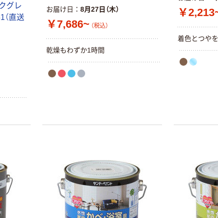
ークグレ
お届け日
8月27日（木）
￥2,213
本気プライス
オリジナル
451（直送
￥7,686~
（税込）
トイレットペー
サントリー 伊右
パー ダブル60
衛門 「お茶、どう
着色とつや
ｍ 再生紙
ぞ。」 緑茶
乾燥もわずか1時間
100% 6ロール
￥460~
￥528~
（税込）
（税込）
リサイクル100
芯あり FSC認
証
オリジナル
オリジナル
乾電池 単4
アスクル プラス
形 アルカリ乾
チックグローブ
電池 北欧パッ
粉なし（パウダ
ケージ アスク
ーフリー）
￥140~
￥398~
（税込）
（税込）
ルオリジナル
富士フイルム
オリジナル
instax mini13
アスクルオリジ
INS MINI 13
ナル ラミネー
￥12,100~
トフィルム A4
（税込）
サイズ
￥458~
（税込）
100μ（ミクロン）