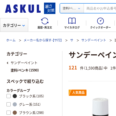
...
塗料/ペ
カテゴリー
履歴・再注文
マイカタログ
クイックオーダー
ホーム
メーカー名から探す-【サ行】
サ
サンデーペイント
サンデーペイン
カテゴリー
サンデーペイント
121
件（1,590商品）中
1
塗料/ペンキ（1590）
スペックで絞り込む
カラーグループ
人気商品
ブラック系（105）
グレー系（151）
ブラウン系（298）