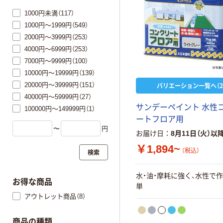
1000円未満（117）
1000円～1999円（549）
2000円～3999円（253）
4000円～6999円（253）
7000円～9999円（100）
10000円～19999円（139）
20000円～39999円（151）
バリエーション一覧へ（2
40000円～59999円（27）
サンデーペイント 水性
100000円～149999円（1）
ートフロア用
〜
円
お届け日
8月11日（火）以
￥1,894~
（税込）
検索
水・油・摩耗に強く、水性で
お得な商品
単
アウトレット商品（8）
商品の種類