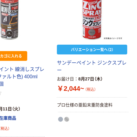
バリエーション一覧へ（2）
カゴに入れる
サンデーペイント ジンクスプレ
イント 線消しスプレ
ー
ァルト色) 400ml
お届け日
8月27日（木）
1個
￥2,044~
（税込）
プロ仕様の亜鉛末重防食塗料
月11日（火）
在庫商品
（税込）