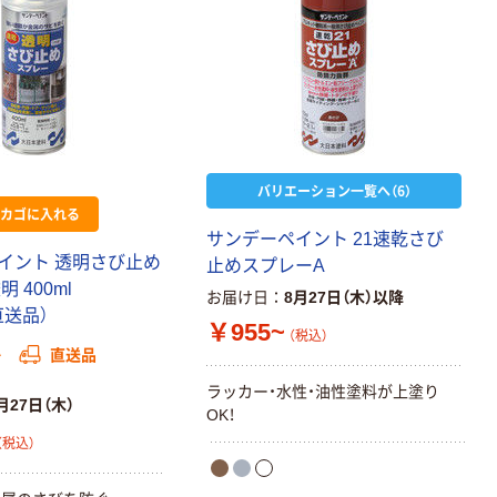
バリエーション一覧へ（6）
カゴに入れる
サンデーペイント 21速乾さび
イント 透明さび止め
止めスプレーA
 400ml
お届け日
8月27日（木）以降
（直送品）
￥955~
（税込）
か
直送品
ラッカー・水性・油性塗料が上塗り
月27日（木）
OK！
（税込）