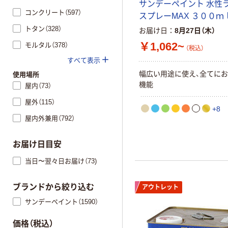
サンデーペイント 水性
コンクリート（597）
スプレーMAX ３００ｍ
トタン（328）
お届け日
8月27日（木）
￥1,062~
モルタル（378）
（税込）
すべて表示
幅広い用途に使え、全てに
使用場所
機能
屋内（73）
屋外（115）
+8
屋内外兼用（792）
お届け日目安
当日〜翌々日お届け（73)
ブランドから絞り込む
アウトレット
サンデーペイント（1590）
価格（税込）