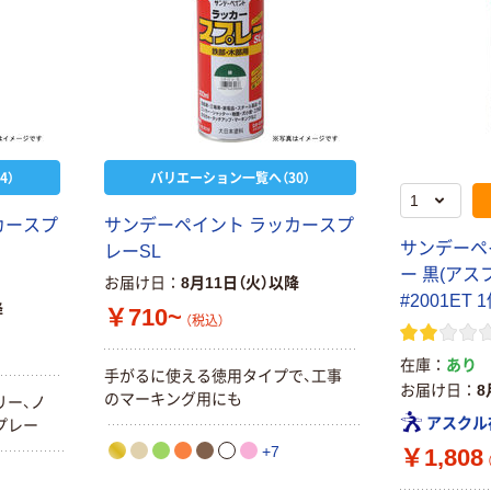
4）
バリエーション一覧へ（30）
カースプ
サンデーペイント ラッカースプ
サンデーペ
レーSL
ー 黒(アスフ
お届け日
8月11日（火）以降
#2001ET 
降
￥710~
（税込）
在庫
あり
手がるに使える徳用タイプで、工事
お届け日
8
のマーキング用にも
リー、ノ
アスクル
プレー
+7
￥1,808