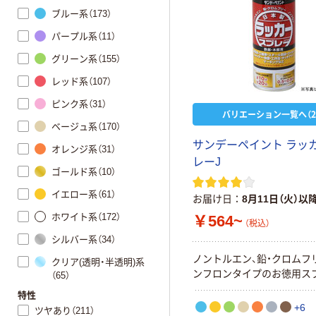
ブルー系（173）
パープル系（11）
グリーン系（155）
レッド系（107）
ピンク系（31）
バリエーション一覧へ（2
ベージュ系（170）
サンデーペイント ラッ
オレンジ系（31）
レーJ
ゴールド系（10）
イエロー系（61）
お届け日
8月11日（火）以
ホワイト系（172）
￥564~
（税込）
シルバー系（34）
ノントルエン、鉛・クロムフ
クリア(透明・半透明)系
ンフロンタイプのお徳用ス
（65）
特性
+6
ツヤあり（211）