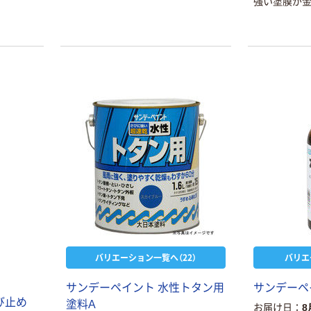
強い塗膜が
本気プライス
オリジナル
アスクル はたら
アスクル 「現場
バリエーション一覧へ（22）
バリエ
く ふせん
のチカラ」 養生
50×15mm
テープ
サンデーペイント 水性トタン用
サンデーペ
￥386~
￥358~
（税込）
（税込）
び止め
塗料A
お届け日
8