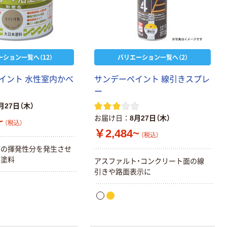
アスクル フラッ
トファイル エコ
ノミータイプ
A4タテ(コクヨ
￥115~
（税込）
製造）
ーション一覧へ（12）
バリエーション一覧へ（2）
イント 水性室内かべ
サンデーペイント 線引きスプレ
ー
月27日（木）
お届け日
8月27日（木）
~
（税込）
￥2,484~
（税込）
どの揮発性分を発生させ
の塗料
アスファルト・コンクリート面の線
引きや路面表示に