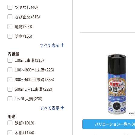
ツヤなし（40）
さび止め（316）
速乾（390）
防腐（165）
すべて表示
内容量
100mL未満（115）
100～300mL未満（225）
300～500mL未満（355）
500mL～1L未満（222）
1～3L未満（256）
すべて表示
用途
鉄部（1018）
バリエーション一覧へ（4
木部（1144）