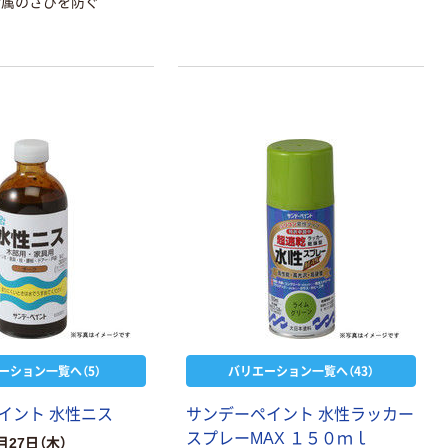
金属のさびを防ぐ
本気プライス
本気プライス
アスクル はたら
キングジム テプ
ーション一覧へ（5）
バリエーション一覧へ（43）
く ふせん 付箋
ラ TEPRA
75×25mm
PRO【純正】テー
プ 白ラベル
イント 水性ニス
サンデーペイント 水性ラッカー
￥377~
￥914~
（税込）
（税込）
12mm幅 （黒文
スプレーMAX １５０ｍｌ
月27日（木）