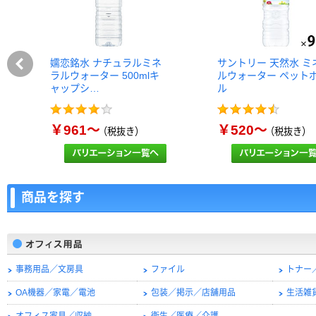
嬬恋銘水 ナチュラルミネ
サントリー 天然水 ミ
ラルウォーター 500mlキ
ルウォーター ペット
ャップシ…
ル
￥961～
￥520～
（税抜き）
（税抜き）
商品を探す
事務用品／文房具
ファイル
トナー
OA機器／家電／電池
包装／掲示／店舗用品
生活雑