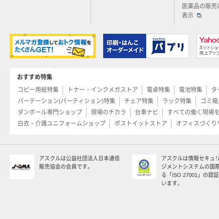
医薬品の販売
表示
おすすめ特集
コピー用紙特集
トナー・インクメガストア
電卓特集
電池特集
タ
パーテーション(パーティション)特集
チェア特集
ラック特集
ゴミ箱
ダンボール専門ショップ
現場のチカラ
台車ナビ
すべての働く現場
白衣・介護ユニフォームショップ
ポストイットストア
オフィスづくり
アスクルは公益社団法人日本通信
アスクルは情報セキュ
販売協会の会員です。
ジメントシステムの国
る「ISO 27001」の
います。