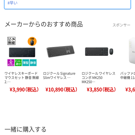
#早い
メーカーからのおすすめ商品
スポンサー
ワイヤレスキーボード
ロジクール Signature
ロジクール ワイヤレス
バッファロ
マウスセット 静音 無線
Slimワイヤレス …
コンボ MK250
中継機 11a
2.…
MK250…
¥3,990（税込）
¥10,890（税込）
¥3,850（税込）
¥3,
一緒に購入する