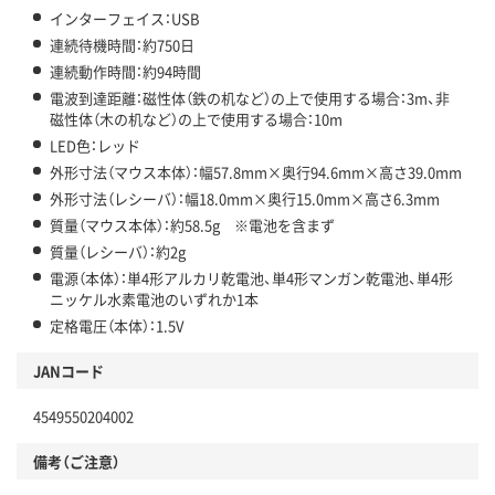
インターフェイス：USB
連続待機時間：約750日
連続動作時間：約94時間
電波到達距離：磁性体（鉄の机など）の上で使用する場合：3m、非
磁性体（木の机など）の上で使用する場合：10m
LED色：レッド
外形寸法（マウス本体）：幅57.8mm×奥行94.6mm×高さ39.0mm
外形寸法（レシーバ）：幅18.0mm×奥行15.0mm×高さ6.3mm
質量（マウス本体）：約58.5g ※電池を含まず
質量（レシーバ）：約2g
電源（本体）：単4形アルカリ乾電池、単4形マンガン乾電池、単4形
ニッケル水素電池のいずれか1本
定格電圧（本体）：1.5V
JANコード
4549550204002
備考（ご注意）