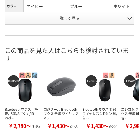
ネイビー
ブルー
ホワイト
カラー
お申込番
詳しく見る
AA23284
AA23270
AA23268
号
入荷待ち
あり
あり
在庫
8月11日（火）
8月11日（火）
お届け日
この商品を見た人はこちらも検討されていま
す
数量
数量
お取り扱い終了しま
した
カゴへ
カ
Bluetoothマウス 静
ロジクール Bluetooth
Bluetoothマウス 無線
エレコム 
音/抗菌/3ボタン/IR
マウス 無線 ワイヤレス
ワイヤレス 3ボタン 黒/
ウス 無線 Bl
Red…
M1…
白…
音 …
￥2,780～
￥1,430～
￥1,430～
￥2,9
（税込）
（税込）
（税込）