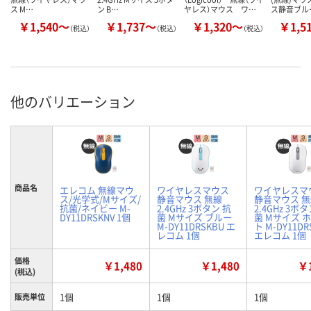
ス M…
ン B…
ヤレス）マウス ワ…
ス静音ブル
￥1,540～
￥1,737～
￥1,320～
￥1,5
（税込）
（税込）
（税込）
他のバリエーション
商品名
エレコム 無線マウ
ワイヤレスマウス
ワイヤレスマ
ス/光学式/Mサイズ/
静音マウス 無線
静音マウス 
抗菌/ネイビー M-
2.4GHz 3ボタン 抗
2.4GHz 3ボ
DY11DRSKNV 1個
菌 Mサイズ ブルー
菌 Mサイズ 
M-DY11DRSKBU エ
ト M-DY11D
レコム 1個
エレコム 1個
価格
￥1,480
￥1,480
￥1
(税込)
1個
1個
1個
販売単位