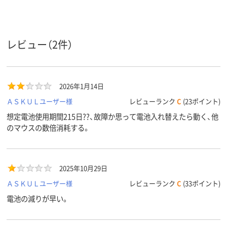
乾電池
乾電池
乾電池
プ
読み取り
光学センサー方式
光学センサー方式
BlueLED
方式
レビュー（2件）
3個 ※ホイールボ
5個 ※ホイールボ
5個 ※ホイー
ボタン数
タン含む
タン含む
ン含む
6カ月
6カ月
6ヶ月
保証期間
2026年1月14日
ＡＳＫＵＬユーザー様
レビューランク
C
(23ポイント)
想定電池使用期間215日??、故障か思って電池入れ替えたら動く、他
のマウスの数倍消耗する。
2025年10月29日
ＡＳＫＵＬユーザー様
レビューランク
C
(33ポイント)
電池の減りが早い。