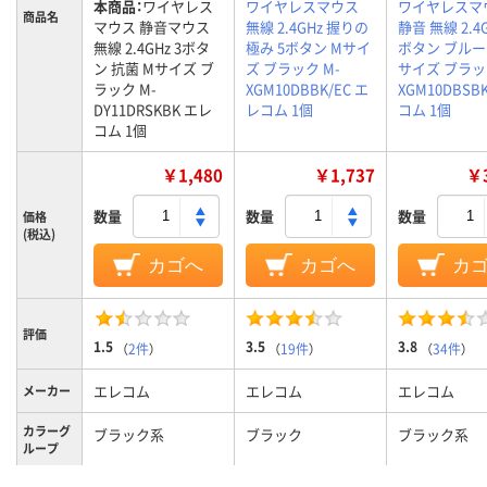
本商品：
ワイヤレス
ワイヤレスマウス
ワイヤレスマ
商品名
マウス 静音マウス
無線 2.4GHz 握りの
静音 無線 2.4G
無線 2.4GHz 3ボタ
極み 5ボタン Mサイ
ボタン ブルーL
ン 抗菌 Mサイズ ブ
ズ ブラック M-
サイズ ブラッ
ラック M-
XGM10DBBK/EC エ
XGM10DBSB
DY11DRSKBK エレ
レコム 1個
コム 1個
コム 1個
￥1,480
￥1,737
￥3
数量
数量
数量
価格
(税込)
カゴへ
カゴへ
カ
評価
1.5
3.5
3.8
（
2件
）
（
19件
）
（
34件
）
エレコム
エレコム
エレコム
メーカー
カラーグ
ブラック系
ブラック
ブラック系
ループ
電源タイ