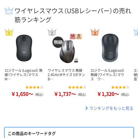
ワイヤレスマウス（USBレシーバー）の売れ
筋ランキング
ロジクール（Logicool） 無
ワイヤレスマウス 無線
ロジクール（Logicool）
エ
線（ワイヤレス）マウス
2.4GHz Mサイズ 5ボタン
無線（ワイヤレス）マウ
線
M…
B…
ス ワ…
音
￥1,650～
￥1,737～
￥1,320～
（税込）
（税込）
（税込）
ランキングをもっと見る
この商品のキーワードタグ