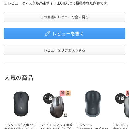
※
レビューはアスクルWebサイト、LOHACOに投稿された内容です。
この商品のレビューを全て見る
レビューを書く
レビューをリクエストする
人気の商品
ロジクール（Logicool）
ワイヤレスマウス 無線
ロジクール
エレコム 
無線（ワイヤレス）マウ
2.4GHz Mサイズ 5ボタ
（Logicool） 無線（ワイ
(無線)マウ