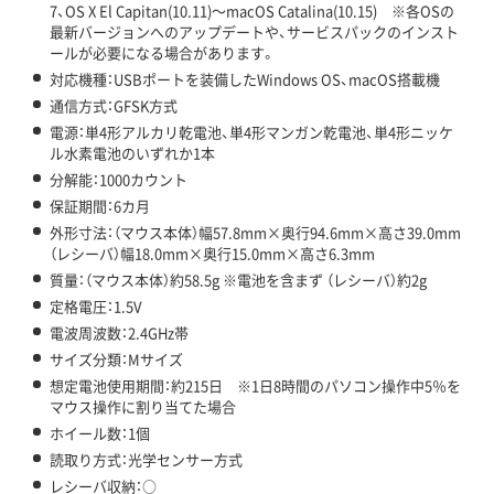
7、OS X El Capitan(10.11)～macOS Catalina(10.15) ※各OSの
最新バージョンへのアップデートや、サービスパックのインスト
ールが必要になる場合があります。
対応機種：USBポートを装備したWindows OS、macOS搭載機
通信方式：GFSK方式
電源：単4形アルカリ乾電池、単4形マンガン乾電池、単4形ニッケ
ル水素電池のいずれか1本
分解能：1000カウント
保証期間：6カ月
外形寸法：（マウス本体）幅57.8mm×奥行94.6mm×高さ39.0mm
（レシーバ）幅18.0mm×奥行15.0mm×高さ6.3mm
質量：（マウス本体）約58.5g ※電池を含まず （レシーバ）約2g
定格電圧：1.5V
電波周波数：2.4GHz帯
サイズ分類：Mサイズ
想定電池使用期間：約215日 ※1日8時間のパソコン操作中5％を
マウス操作に割り当てた場合
ホイール数：1個
読取り方式：光学センサー方式
レシーバ収納：○