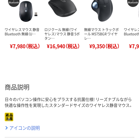
ワイヤレスマウス 静音
ロジクール 無線（ワイ
無線マウス トラックボ
ワイヤレ
Bluetooth 無線（U…
ヤレス）マウス 静音 5ボ
ール M575BGR ワイヤ
Bluetoo
タン…
レ…
¥7,980（税込）
¥16,940（税込）
¥9,350（税込）
¥7,
商品説明
日々のパソコン操作に安心をプラスする抗菌仕様! リーズナブルながら
快適な操作性を実現したスタンダードサイズのワイヤレス静音マウス。
アイコンの説明