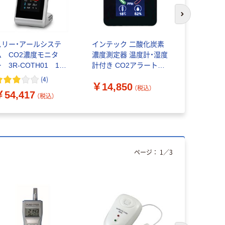
次のスライド
スリー・アールシステ
インテック 二酸化炭素
Tokyo M
ム CO2濃度モニタ
濃度測定器 温度計・湿度
度計 AIR Q
 3R-COTH01 1台
計付き CO2アラートモ
MONITOR 
5個
ニター GRS109-CO2 1
1台
(
4
)
￥14,850
￥11,18
個（直送品）
（税込）
￥54,417
（税込）
ページ：
1
／
3