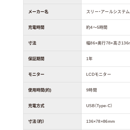
メーカー名
スリー・アールシステム
充電時間
約4～5時間
寸法
幅86×奥行78×高さ136
保証期間
1年
モニター
LCDモニター
使用時間(約)
9時間
充電方式
USB（Type-C）
寸法（約）
136×78×86mm