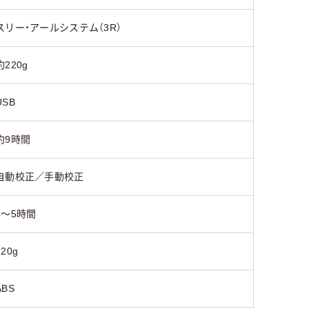
スリー・アールシステム（3R）
約220g
USB
約9時間
自動校正／手動校正
4～5時間
220g
ABS