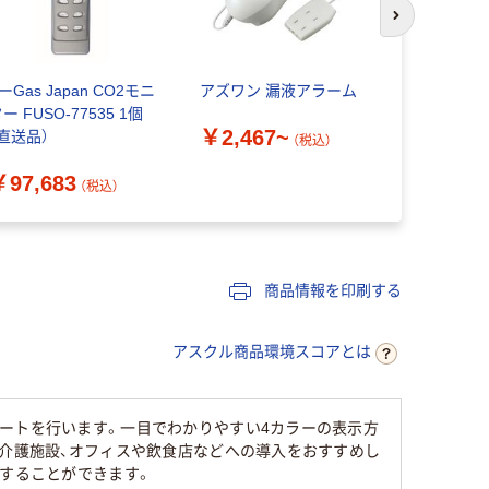
次のスライド
ーGas Japan CO2モニ
アズワン 漏液アラーム
柴田科学 
ー FUSO-77535 1個
ーホルダー
￥2,467~
（直送品）
（税込）
￥76,23
￥97,683
（税込）
商品情報を印刷する
アスクル商品環境スコアとは
ートを行います。一目でわかりやすい4カラーの表示方
・介護施設、オフィスや飲食店などへの導入をおすすめし
供することができます。