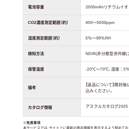
電池容量
2000mAhリチウムイ
CO2濃度測定範囲（約）
400～5000ppm
湿度測定範囲（約）
5％～99％RH
検知方法
NDIR(非分散型赤外線
保管温度
-20℃～70℃、湿度：3
【返品について】開封後
備考
込みください。
アスクルカタログ2025
カタログ情報
※
免責事項
本サービスでは、サイト上に最新の商品情報を表示するよう努めており