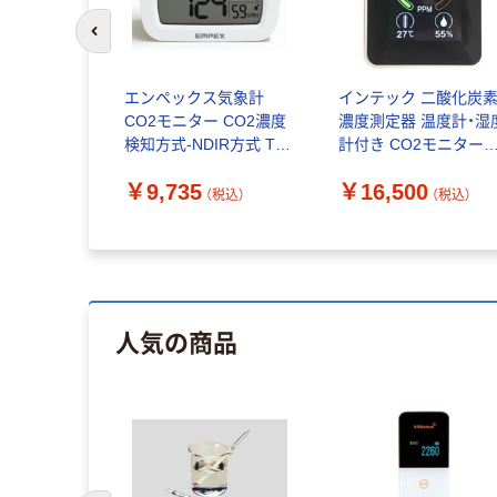
前のスライドへ
エンペックス気象計
インテック 二酸化炭
CO2モニター CO2濃度
濃度測定器 温度計・湿
検知方式-NDIR方式 TD-
計付き CO2モニター
8500 1台
GRS106-CO2R 1台
￥9,735
￥16,500
（税込）
（税込）
人気の商品