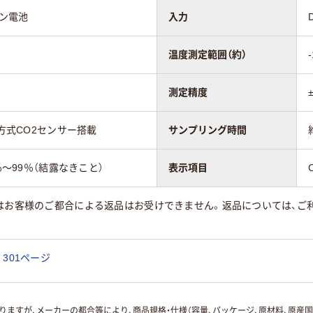
オン電池
入力
温度測定範囲（約）
測定精度
)方式CO2センサー搭載
サンプリング時間
％～99％（結露なきこと）
表示項目
はお客様のご都合による返品はお受けできません。返品については、ご利
301ページ
ますが、メーカーの都合等により、商品規格・仕様（容量、パッケージ、原材料、原産