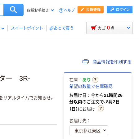
ヘルプ
各種お手続き
0
スイートポイント
あとで買う
カゴ
点
商品情報を印刷する
ー 3R-
在庫：
あり
希望の数量で在庫確認
お届け日：今から
21時間26
グをリアルタイムでお知らせ。
分以内
のご注文で、
8月2日
（日）
にお届け
お届け先：