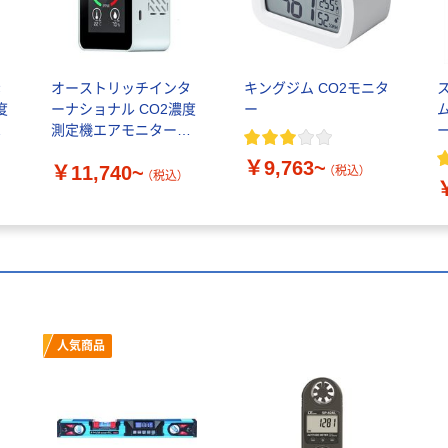
素
オーストリッチインタ
キングジム CO2モニタ
度
ーナショナル CO2濃度
ー
測定機エアモニター
ー
AIRMONITOR
￥9,763~
￥11,740~
（税込）
（税込）
人気商品