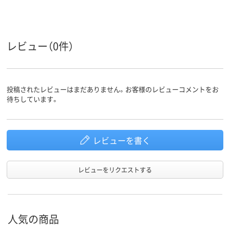
スライド式
キャップ式
スライド式
タイプ
ホワイト系
ブラック系
グリーン系
カラーグ
ループ
レビュー（0件）
コネクタ
Type-A
Type-A
Type-A
形状
ストラッ
なし
あり
あり
プホール
投稿されたレビューはまだありません。お客様のレビューコメントをお
待ちしています。
1年
保証期間
9.5g
約9.2g
重量
レビューを書く
レビューをリクエストする
人気の商品