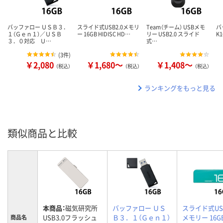
バッファロー ＵＳＢ３．
スライド式USB2.0メモリ
Team（チーム） USBメモ
バ
１（Ｇｅｎ１）／ＵＳＢ
ー 16GB HIDISC HD…
リー USB2.0 スライド
K1
３．０対応 Ｕ…
式…
(
3件
)
￥2,080
￥1,680～
￥1,408～
（税込）
（税込）
（税込）
ランキングをもっと見る
類似商品と比較
本商品：
磁気研究所
バッファロー ＵＳ
スライド式USB
USB3.0フラッシュ
Ｂ３．１（Ｇｅｎ１）
メモリー 16G
商品名