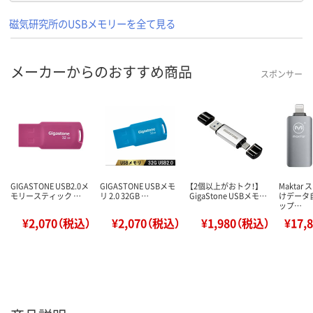
磁気研究所のUSBメモリーを全て見る
メーカーからのおすすめ商品
スポンサー
GIGASTONE USB2.0メ
GIGASTONE USBメモ
【2個以上がおトク！】
Maktar
モリースティック …
リ 2.0 32GB …
GigaStone USBメモ…
けデータ
ップ…
¥2,070（税込）
¥2,070（税込）
¥1,980（税込）
¥17,