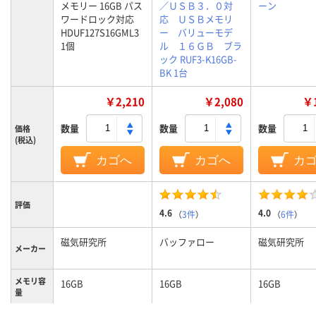
メモリー 16GB パス
／ＵＳＢ３．０対
ーン
ワードロック対応
応 ＵＳＢメモリ
HDUF127S16GML3
ー バリューモデ
1個
ル １６ＧＢ ブラ
ック RUF3-K16GB-
BK 1台
￥2,210
￥2,080
￥1
数量
数量
数量
価格
(税込)
カゴへ
カゴへ
カ
評価
4.6
4.0
（
3件
）
（
6件
）
磁気研究所
バッファロー
磁気研究所
メーカー
メモリ容
16GB
16GB
16GB
量