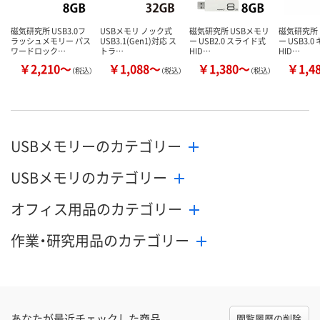
磁気研究所 USB3.0フ
USBメモリ ノック式
磁気研究所 USBメモリ
磁気研究所 
ラッシュメモリー パス
USB3.1(Gen1)対応 ス
ー USB2.0 スライド式
ー USB3.
ワードロック…
トラ…
HID…
HID…
￥2,210～
￥1,088～
￥1,380～
￥1,4
（税込）
（税込）
（税込）
USBメモリーのカテゴリー
USBメモリのカテゴリー
オフィス用品のカテゴリー
作業・研究用品のカテゴリー
あなたが最近チェックした商品
閲覧履歴の削除