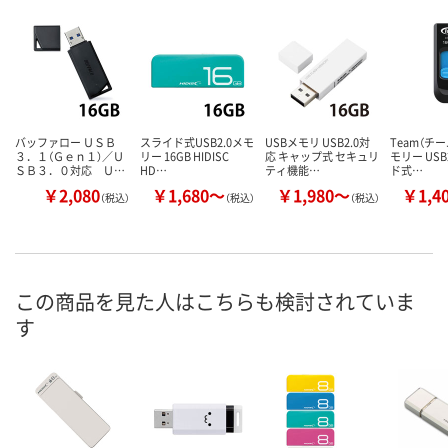
バッファロー ＵＳＢ
スライド式USB2.0メモ
USBメモリ USB2.0対
Team（チー
３．１（Ｇｅｎ１）／Ｕ
リー 16GB HIDISC
応 キャップ式 セキュリ
モリー USB
ＳＢ３．０対応 Ｕ…
HD…
ティ機能…
ド式…
￥2,080
￥1,680～
￥1,980～
￥1,4
（税込）
（税込）
（税込）
この商品を見た人はこちらも検討されていま
す