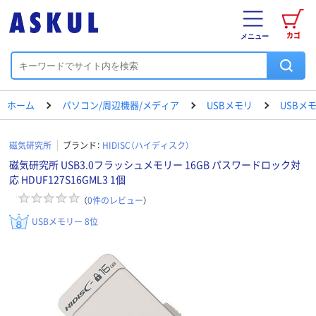
カゴ
メニュー
ホーム
パソコン/周辺機器/メディア
USBメモリ
USBメ
磁気研究所
ブランド：
HIDISC（ハイディスク）
磁気研究所 USB3.0フラッシュメモリー 16GB パスワードロック対
応 HDUF127S16GML3 1個
（
0
件のレビュー
）
USBメモリー 8位