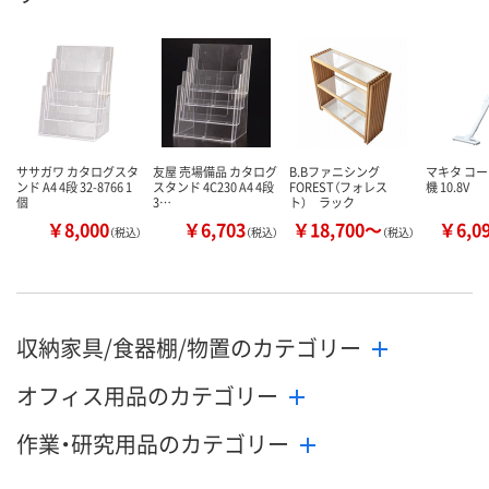
ササガワ カタログスタ
友屋 売場備品 カタログ
B.Bファニシング
マキタ コ
ンド A4 4段 32-8766 1
スタンド 4C230 A4 4段
FOREST（フォレス
機 10.8V
個
3…
ト） ラック
￥8,000
￥6,703
￥18,700～
￥6,0
（税込）
（税込）
（税込）
収納家具/食器棚/物置のカテゴリー
オフィス用品のカテゴリー
作業・研究用品のカテゴリー