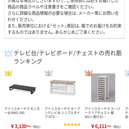
が異なる場合がございますので、ご使用前には必ずお届けした
商品の商品ラベルや注意書きをご確認ください。
さらに詳細な商品情報が必要な場合は、メーカー等にお問い合
わせください。
また、販売単位における「セット」表記は、箱でのお届けをお約束
するものではありません。あらかじめご了承ください。
テレビ台/テレビボード/チェストの売れ筋
ランキング
アイリスオーヤマ モニタ
アイリスオーヤマ オープ
アイリスオーヤマ スーパ
ア
ー台 MNS-590
ンテレビ台 シンプルタイ
ークリアチェスト 幅
チ
プ OTS-…
402×奥行32…
送
￥3,130～
￥6,111～
（税込）
（税込）