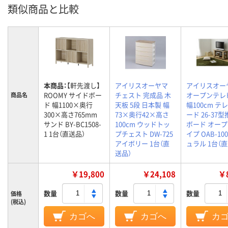
類似商品と比較
本商品：
【軒先渡し】
アイリスオーヤマ
アイリスオー
ROOMY サイドボー
チェスト 完成品 木
オープンテレ
商品名
ド 幅1100×奥行
天板 5段 日本製 幅
幅100cm テ
300×高さ765mm
73×奥行42×高さ
ード 26-37型
サンド BY-BC1508-
100cm ウッドトッ
ボード オー
1 1台（直送品）
プチェスト DW-725
イプ OAB-10
アイボリー 1台（直
ュラル 1台（
送品）
￥19,800
￥24,108
￥8
数量
数量
数量
価格
(税込)
カゴへ
カゴへ
カ