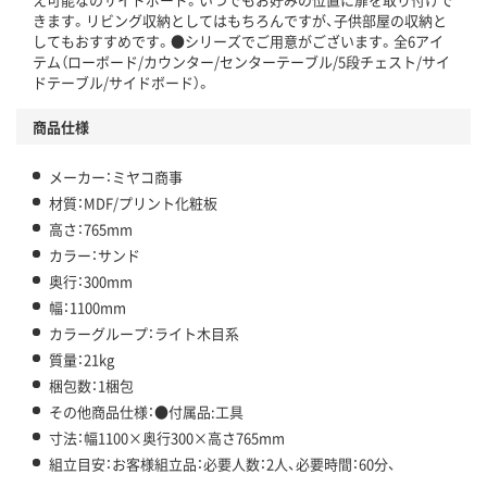
きます。リビング収納としてはもちろんですが、子供部屋の収納と
してもおすすめです。●シリーズでご用意がございます。全6アイ
テム（ローボード/カウンター/センターテーブル/5段チェスト/サイ
ドテーブル/サイドボード）。
商品仕様
メーカー：ミヤコ商事
材質：MDF/プリント化粧板
高さ：765mm
カラー：サンド
奥行：300mm
幅：1100mm
カラーグループ：ライト木目系
質量：21kg
梱包数：1梱包
その他商品仕様：●付属品:工具
寸法：幅1100×奥行300×高さ765mm
組立目安：お客様組立品：必要人数：2人、必要時間：60分、