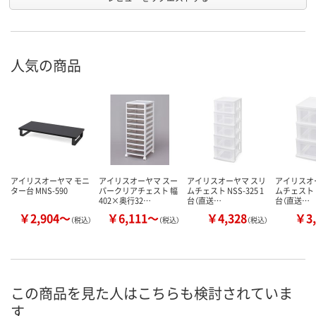
人気の商品
アイリスオーヤマ モニ
アイリスオーヤマ スー
アイリスオーヤマ スリ
アイリスオ
ター台 MNS-590
パークリアチェスト 幅
ムチェスト NSS-325 1
ムチェスト N
402×奥行32…
台（直送…
台（直送…
￥2,904～
￥6,111～
￥4,328
￥3,
（税込）
（税込）
（税込）
この商品を見た人はこちらも検討されていま
す