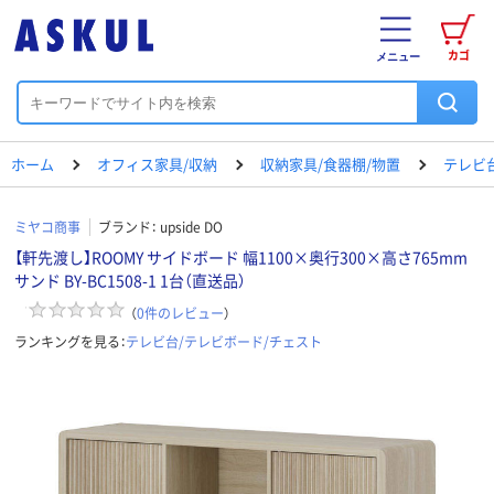
カゴ
メニュー
ホーム
オフィス家具/収納
収納家具/食器棚/物置
テレビ
ミヤコ商事
ブランド：
upside DO
【軒先渡し】ROOMY サイドボード 幅1100×奥行300×高さ765mm
サンド BY-BC1508-1 1台（直送品）
（
0
件のレビュー
）
ランキングを見る：
テレビ台/テレビボード/チェスト