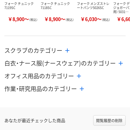
フォーク チュニック
フォーク チュニック
フォーク メンズストレ
フォーク 
7119SC
7118SC
ートパンツ5026SC
ジョガーパ
用） 5031…
￥8,900～
￥8,900～
￥6,030～
￥6,6
（税込）
（税込）
（税込）
スクラブのカテゴリー
白衣・ナース服(ナースウェア)のカテゴリー
オフィス用品のカテゴリー
作業・研究用品のカテゴリー
あなたが最近チェックした商品
閲覧履歴の削除