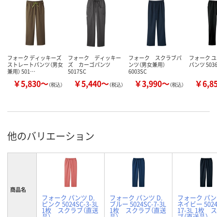
フォーク ディッキーズ
フォーク ディッキー
フォーク スクラブパ
フォーク 
ストレートパンツ（男女
ズ カーゴパンツ
ンツ（男女兼用）
パンツ 503
兼用） 501…
5017SC
6003SC
￥5,830～
￥5,440～
￥3,990～
￥6,8
（税込）
（税込）
（税込）
他のバリエーション
商品名
フォーク パンツ D.
フォーク パンツ D.
フォーク パンツ
ピンク 5024SC-3-3L
ブルー 5024SC-7-3L
ネイビー 5024
1枚 スクラブ（直送
1枚 スクラブ（直送
17-3L 1枚 
品）
品）
ブ（直送品）