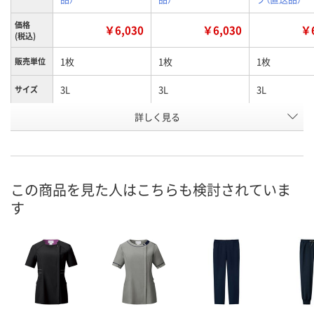
価格
￥6,030
￥6,030
￥6
(税込)
1枚
1枚
1枚
販売単位
3L
3L
3L
サイズ
詳しく見る
D.ピンク
D.ブルー
S.ネイビー
カラー
お申込番
X353175
X353184
X353173
号
直送品
直送品
直送品
在庫
この商品を見た人はこちらも検討されていま
す
8月25日（火）まで
8月25日（火）まで
8月25日（火）
お届け日
数量
数量
数量
カゴへ
カゴへ
カ