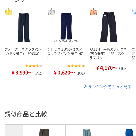
フォーク スクラブパン
チトセ MIZUNO（ミズノ）
KAZEN 手術スラックス
フ
ツ（男女兼用） 6003SC
スクラブパンツ 兼用 MZ-
（男女兼用） 155 スク
ズ
…
ラブパン…
50
￥4,170～
（税込）
￥3,990～
￥3,620～
（税込）
（税込）
ランキングをもっと見る
類似商品と比較