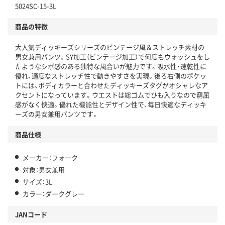
5024SC-15-3L
商品の特徴
大人気ディッキーズシリーズのビンテージ風＆ストレッチ素材の
男女兼用パンツ。SY加工（ビンテージ加工）で何度もウォッシュをし
たようなシボ感のある独特な風合いが魅力です。吸水性・速乾性に
優れ、適度なストレッチ性で動きやすさを実現。後ろ右側のポケッ
トには、ボディカラーと合わせたディッキーズタグがオシャレなア
クセントになっています。ウエストは総ゴムでひも入りなので窮屈
感がなく快適。優れた機能性とデザイン性で、毎日快適なディッキ
ーズの男女兼用パンツです。
商品仕様
メーカー：フォーク
対象：男女兼用
サイズ：3L
カラー：ダークグレー
JANコード