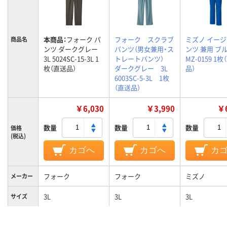
本商品：
フォーク パ
フォーク スクラブ
ミズノ イー
商品名
ンツ ダークグレー
パンツ（男女兼用・ス
ンツ 兼用 ブル
3L 5024SC-15-3L 1
トレートパンツ）
MZ-0159 1
枚（直送品）
ダークグレー 3L
品）
6003SC-5-3L 1枚
（直送品）
￥6,030
￥3,990
￥6
数量
数量
数量
価格
(税込)
カゴへ
カゴへ
カ
フォーク
フォーク
ミズノ
メーカー
3L
3L
3L
サイズ
男女兼用
男女兼用
男女兼用
対象